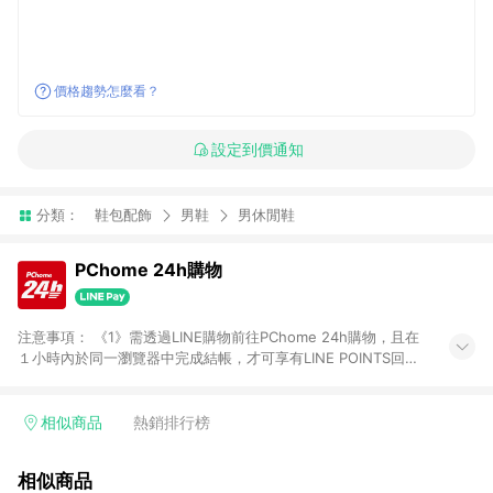
價格趨勢怎麼看？
設定到價通知
分類：
鞋包配飾
男鞋
男休閒鞋
PChome 24h購物
注意事項： 《1》需透過LINE購物前往PChome 24h購物，且在
１小時內於同一瀏覽器中完成結帳，才可享有LINE POINTS回饋
資格。 《2》LINE購物點數回饋僅限「PChome 24h購物」商品
(特殊類型商品、企業採購除外)，日本代購、旅遊、票券等商品不
在點數回饋範圍內。 《3》如取消訂單、退貨、購物中登出
相似商品
熱銷排行榜
PChome 24h購物帳號，將無法獲得點數回饋。 《4》如購買以
下類別商品，將無法獲得點數回饋： - 0-1歲奶粉、手機門號商
相似商品
品、票券、訂閱方案、PChome儲值商品、企業專區/企業採購、