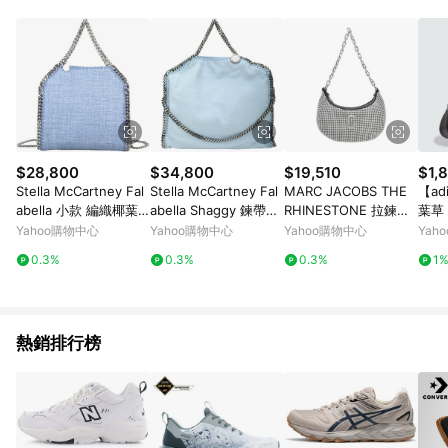
部分指定商品 - 下載軟體、奶粉/副食品、電腦軟體、InComm儲
值點數、點數/禮物卡 [2025/2/16起適用] - 票券全品項
[2026/6/2起適用] 《5》回饋點數的計算將會排除【訂單活動折
扣 (含折價券折扣)】、【P幣扣抵】、【現金積點扣抵】及【訂單
運費】等金額。 《6》符合LINE POINTS回饋資格之訂單將於商
家訂單頁面標示「LINE回饋」，若無此標示則 不符合回饋LINE
POINTS點數資格亦不得使用點數紅包 。 《7》LINE購物設有
「單一商品最高回饋點數」機制 (特殊活動時開放「回饋無上
限」)，以同一訂單中同一商品不論件數計算，並依訂單成立時間
$28,800
$34,800
$19,510
$1,
當下LINE購物所設定的回饋機制為準。 《8》LINE購物為購物資
Stella McCartney Fal
Stella McCartney Fal
MARC JACOBS THE
【ad
訊整合性平台，商品資料更新會有時間差，如顯示之商品規格、
abella 小款 編織椰葉
abella Shaggy 鍊帶兩
RHINESTONE 拉鍊水
葉草 
顏色、價位、贈品與PChome 24h購物銷售網頁不符，以銷售網
銀鍊手提/斜背兩用包
用包(水藍色)
鑽鍊帶肩背包-銀色
igin
Yahoo購物中心
Yahoo購物中心
Yahoo購物中心
Yah
頁標示為準！
(煙熏藍)
0.3%
0.3%
0.3%
1
熱銷排行榜