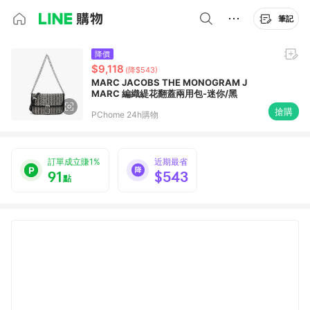
筆記
降價
$9,118
(降$543)
MARC JACOBS THE MONOGRAM J
MARC 編織緹花翻蓋兩用包-迷你/黑
搶購
PChome 24h購物
訂單成立賺1%
近期最省
91
$543
點