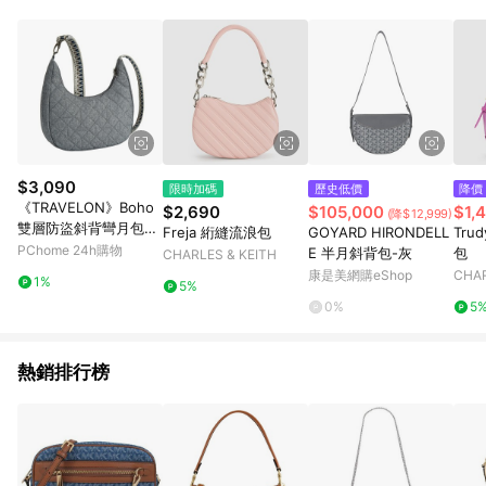
部分指定商品 - 下載軟體、奶粉/副食品、電腦軟體、InComm儲
值點數、點數/禮物卡 [2025/2/16起適用] - 票券全品項
[2026/6/2起適用] 《5》回饋點數的計算將會排除【訂單活動折
扣 (含折價券折扣)】、【P幣扣抵】、【現金積點扣抵】及【訂單
運費】等金額。 《6》符合LINE POINTS回饋資格之訂單將於商
家訂單頁面標示「LINE回饋」，若無此標示則 不符合回饋LINE
POINTS點數資格亦不得使用點數紅包 。 《7》LINE購物設有
「單一商品最高回饋點數」機制 (特殊活動時開放「回饋無上
限」)，以同一訂單中同一商品不論件數計算，並依訂單成立時間
$3,090
限時加碼
歷史低價
降價
當下LINE購物所設定的回饋機制為準。 《8》LINE購物為購物資
《TRAVELON》Boho
$2,690
$105,000
$1,
(降$12,999)
訊整合性平台，商品資料更新會有時間差，如顯示之商品規格、
雙層防盜斜背彎月包
Freja 絎縫流浪包
GOYARD HIRONDELL
Tru
顏色、價位、贈品與PChome 24h購物銷售網頁不符，以銷售網
(格紋灰)
PChome 24h購物
E 半月斜背包-灰
包
CHARLES & KEITH
頁標示為準！
康是美網購eShop
CHAR
1%
5%
0%
5
熱銷排行榜