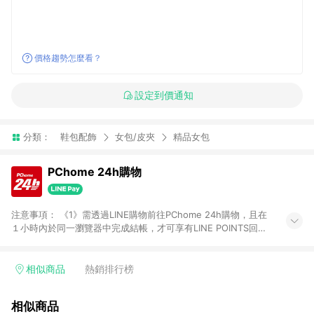
價格趨勢怎麼看？
設定到價通知
分類：
鞋包配飾
女包/皮夾
精品女包
PChome 24h購物
注意事項： 《1》需透過LINE購物前往PChome 24h購物，且在
１小時內於同一瀏覽器中完成結帳，才可享有LINE POINTS回饋
資格。 《2》LINE購物點數回饋僅限「PChome 24h購物」商品
(特殊類型商品、企業採購除外)，日本代購、旅遊、票券等商品不
在點數回饋範圍內。 《3》如取消訂單、退貨、購物中登出
相似商品
熱銷排行榜
PChome 24h購物帳號，將無法獲得點數回饋。 《4》如購買以
下類別商品，將無法獲得點數回饋： - 0-1歲奶粉、手機門號商
相似商品
品、票券、訂閱方案、PChome儲值商品、企業專區/企業採購、