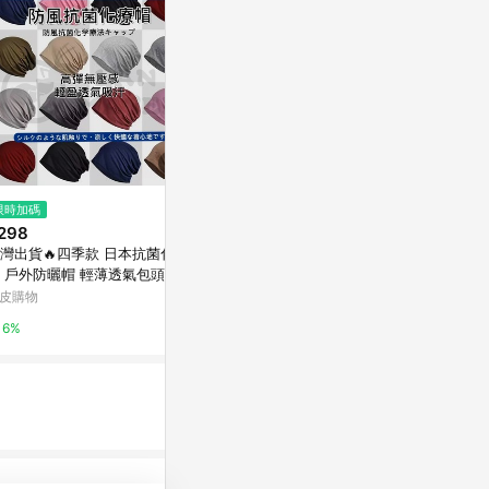
$3,368
限時加碼
降價
夏季雙色拉菲
298
$299
(降$291)
亞洲跨境設計購物
灣出貨🔥四季款 日本抗菌化療
度假風編織鐘型帽-卡【KT2734
 戶外防曬帽 輕薄透氣包頭帽子
4】
1%
佈包頭帽 老人空調帽化療病人
皮購物
IN' SHOP
後防風帽 癌症化療必備
6%
3%