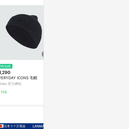
不論件數計算，
品資料更新會有
為準！
$3,108
限時加碼
歷史低價
Brooks Brothers Men's Merin
1,290
$980
(降$10
o Wool Cashmere Beanie | Re
VERYDAY ICONS 毛帽
New Era 毛帽
d
Brooks Brothers
anie 雪松棕 
didas 官方網站
4755
Yahoo購物中
1%
15%
1%