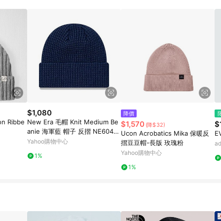
高回饋點數」機制 (特殊活動時開放「回饋無上限」)，以同一訂單中同一商品
INE購物所設定的回饋機制為準。 《8》LINE購物為購物資訊整合性平台，商
格、顏色、價位、贈品與PChome 24h購物銷售網頁不符，以銷售網頁標示
$1,080
降價
on Ribbe
New Era 毛帽 Knit Medium Be
$1,570
$
(降$32)
anie 海軍藍 帽子 反摺 NE6049
Ucon Acrobatics Mika 保暖反
E
4757
Yahoo購物中心
摺豆豆帽-長版 玫瑰粉
a
Yahoo購物中心
1%
1%