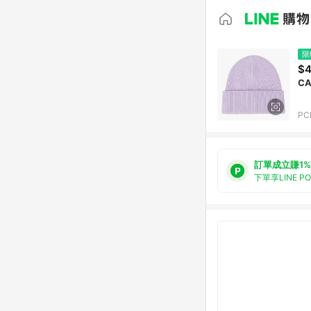
限
$4
CA
PC
訂單成立賺1%
下單享LINE P