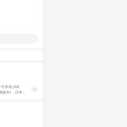
可享有LINE
採購除外)，日本代
物帳號，將無法
票券、訂閱方案、
mm儲值點數、點
單活動折扣 (含折
回饋資格之訂單將於
。 《7》LINE