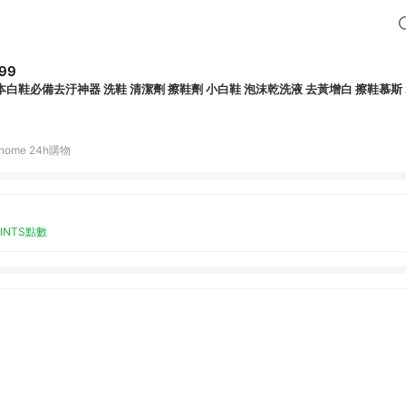
99
本白鞋必備去汙神器 洗鞋 清潔劑 擦鞋劑 小白鞋 泡沫乾洗液 去黃增白 擦鞋慕斯 2
home 24h購物
OINTS點數