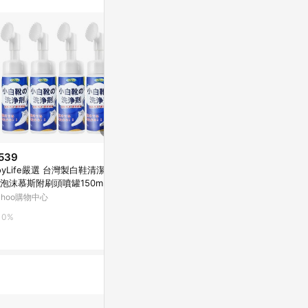
不論件數計算，
品資料更新會有
為準！
539
$199
降價
oyLife嚴選 台灣製白鞋清潔亮
JoyLife嚴
$139
(降$161)
泡沫慕斯附刷頭噴罐150mlx4
白泡沫慕斯附刷
小鞋匠/小白鞋慕斯洗鞋劑-180ml
【MP0399】(SP0337M)
ahoo購物中心
Yahoo購物中
一品川流居家生活館
0%
1%
3%