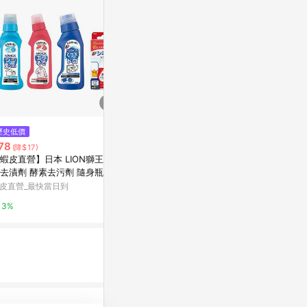
$1,190
歷史低價
限時加碼
Philips 
78
$799
(降$17)
機 (GCA10
蝦皮直營】日本 LION獅王 衣
【會員專享】【PHILIPS 飛利
PChome 24h
去漬劑 酵素去污劑 隨身瓶 衣
浦】小旋風電動洗鞋機 GCA100
袖口 鞋襪
0+贈小旋風襪| 衣物熨燙
皮直營_最快當日到
蝦皮商城
1%
3%
1%