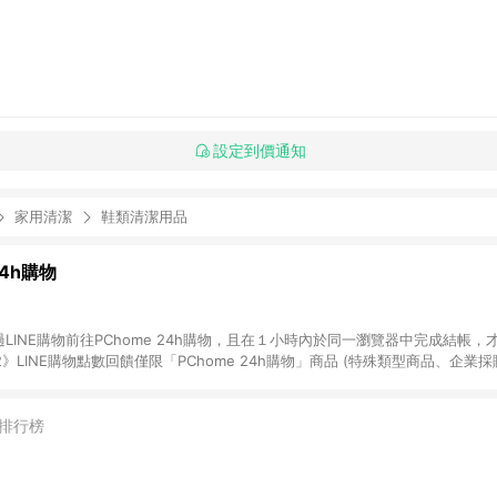
設定到價通知
家用清潔
鞋類清潔用品
24h購物
LINE購物前往PChome 24h購物，且在１小時內於同一瀏覽器中完成結帳，才
《2》LINE購物點數回饋僅限「PChome 24h購物」商品 (特殊類型商品、企業
在點數回饋範圍內。 《3》如取消訂單、退貨、購物中登出PChome 24h購
如購買以下類別商品，將無法獲得點數回饋： - 0-1歲奶粉、手機門號商品、
企業專區/企業採購、部分指定商品 - 下載軟體、奶粉/副食品、電腦軟體、InCo
排行榜
/16起適用] - 票券全品項 [2026/6/2起適用] 《5》回饋點數的計算將會排除【訂
抵】、【現金積點扣抵】及【訂單運費】等金額。 《6》符合LINE POINTS
E回饋」，若無此標示則 不符合回饋LINE POINTS點數資格亦不得使用點數紅包 