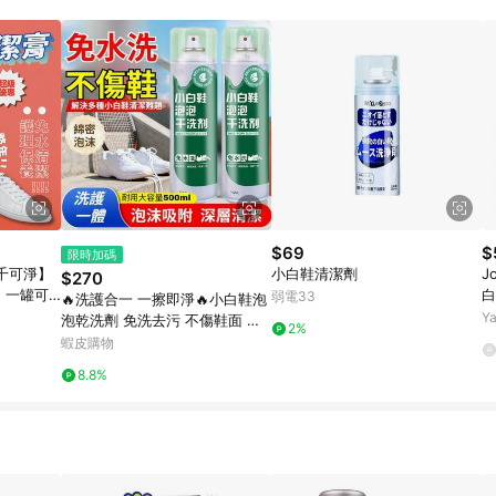
高回饋點數」機制 (特殊活動時開放「回饋無上限」)，以同一訂單中同一商品
INE購物所設定的回饋機制為準。 《8》LINE購物為購物資訊整合性平台，商
格、顏色、價位、贈品與PChome 24h購物銷售網頁不符，以銷售網頁標示
$69
$
限時加碼
千可淨】
小白鞋清潔劑
J
$270
｜一罐可
白
弱電33
🔥洗護合一 一擦即淨🔥小白鞋泡
年
入
Y
泡乾洗劑 免洗去污 不傷鞋面 洗
2%
護一體 高效去污 防氧化提亮 鞋
蝦皮購物
子清潔劑 白鞋清潔劑
8.8%