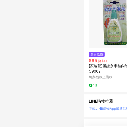
歷史低價
$65
(降$4)
[家速配]丞謙奈米鞋內
Q9002
萬家福線上購物
1%
LINE購物推薦
下載LINE購物App
最新活