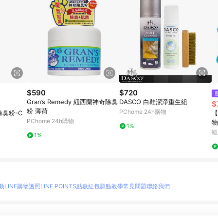
$590
$720
Gran’s Remedy 紐西蘭神奇除臭
DASCO 白鞋潔淨重生組
$
粉 薄荷
PChome 24h購物
除臭粉-C
【
PChome 24h購物
物
1%
領
蝦
1%
動
LINE購物護照
LINE POINTS點數紅包
賺點教學
常見問題
聯絡我們