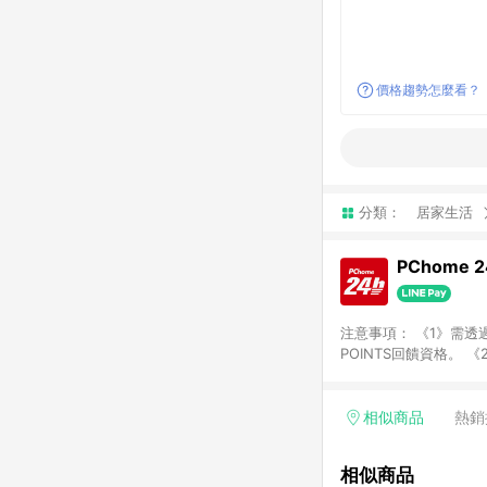
價格趨勢怎麼看？
分類：
居家生活
PChome 
注意事項： 《1》需透過
POINTS回饋資格。 
購、旅遊、票券等商品不
獲得點數回饋。 《4》
PChome儲值商品、
相似商品
熱銷
數/禮物卡 [2025/2
價券折扣)】、【P幣扣
相似商品
商家訂單頁面標示「LIN