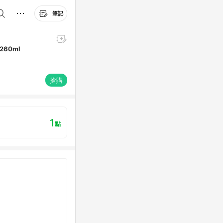
筆記
60ml
搶購
1
點