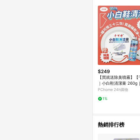
購物設有「單一商品最
並依訂單成立時間當下L
時間差，如顯示之商品規
$249
【買就送除臭噴霧】【
｜小白鞋清潔膏 260g
擦32次 兩罐可擦一整
PChome 24h購物
1%
熱銷排行榜