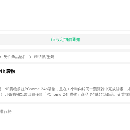
設定到價通知
男性飾品配件
精品眼/墨鏡
24h購物
LINE購物前往PChome 24h購物，且在１小時內於同一瀏覽器中完成結帳，才
《2》LINE購物點數回饋僅限「PChome 24h購物」商品 (特殊類型商品、企業
在點數回饋範圍內。 《3》如取消訂單、退貨、購物中登出PChome 24h購
如購買以下類別商品，將無法獲得點數回饋： - 0-1歲奶粉、手機門號商品、
企業專區/企業採購、部分指定商品 - 下載軟體、奶粉/副食品、電腦軟體、InCo
排行榜
/16起適用] - 票券全品項 [2026/6/2起適用] 《5》回饋點數的計算將會排除【訂
抵】、【現金積點扣抵】及【訂單運費】等金額。 《6》符合LINE POINTS
E回饋」，若無此標示則 不符合回饋LINE POINTS點數資格亦不得使用點數紅包 