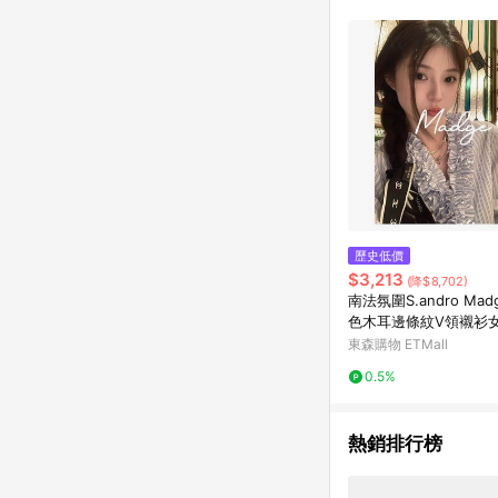
購物設有「單一商品最
並依訂單成立時間當下L
時間差，如顯示之商品規
歷史低價
$3,213
(降$8,702)
南法氛圍S.andro Ma
色木耳邊條紋V領襯衫女
秋上衣
東森購物 ETMall
0.5%
熱銷排行榜