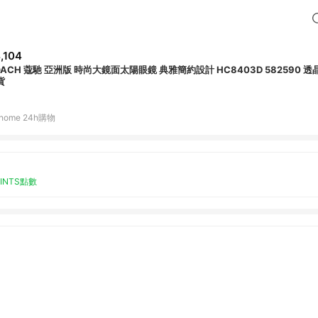
,104
OACH 蔻馳 亞洲版 時尚大鏡面太陽眼鏡 典雅簡約設計 HC8403D 582590 
貨
home 24h購物
OINTS點數