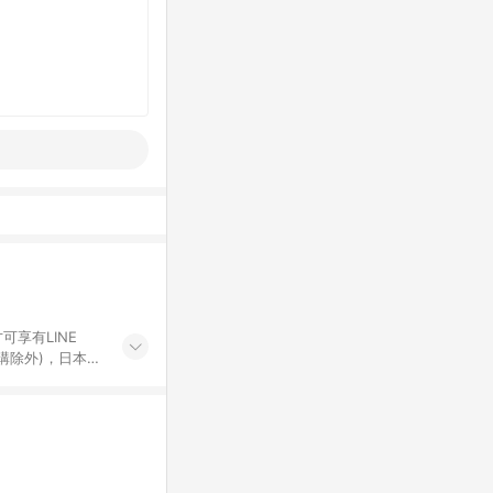
可享有LINE
採購除外)，日本代
物帳號，將無法
票券、訂閱方案、
mm儲值點數、點
單活動折扣 (含折
回饋資格之訂單將於
。 《7》LINE