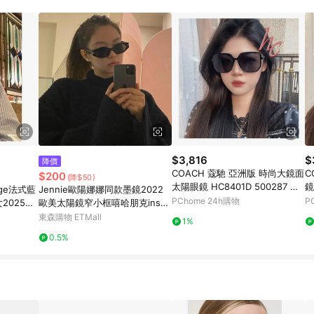
高回饋點數」機制 (特殊活動時開放「回饋無上限」)，以同一訂單中同一商品
INE購物所設定的回饋機制為準。 《8》LINE購物為購物資訊整合性平台，商
格、顏色、價位、贈品與PChome 24h購物銷售網頁不符，以銷售網頁標示
$3,816
$
降價
COACH 蔻馳 亞洲版 時尚大鏡面
C
$200
(降$50)
太陽眼鏡 HC8401D 500287 黑
鏡
dge法式藍
Jennie歐陽娜娜同款墨鏡2022
框抗UV深灰鏡片 公司貨
1
PChome 24h購物
P
2025早
歐美太陽鏡窄小框嘻哈朋克ins眼
灰
鏡女
東森購物 ETMall
1%
0.5%