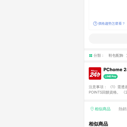
價格趨勢怎麼看？
分類：
鞋包配飾
PChome 
注意事項： 《1》需透過
POINTS回饋資格。 
購、旅遊、票券等商品不
獲得點數回饋。 《4》
PChome儲值商品、
相似商品
熱銷
數/禮物卡 [2025/2
價券折扣)】、【P幣扣
相似商品
商家訂單頁面標示「LIN