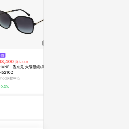
$7,452
降價
降價
BURBERRY
18,400
$9,720
(降$900)
(降$243)
太陽眼鏡 BE31
HANEL 香奈兒 太陽眼鏡(黑色)
【BURBERRY 巴寶莉】方形膠框
框抗UV深灰
PChome 24h
H5210Q
太陽眼鏡(BE4410-39798H)
ahoo購物中心
PChome 24h購物
1%
0.3%
1%