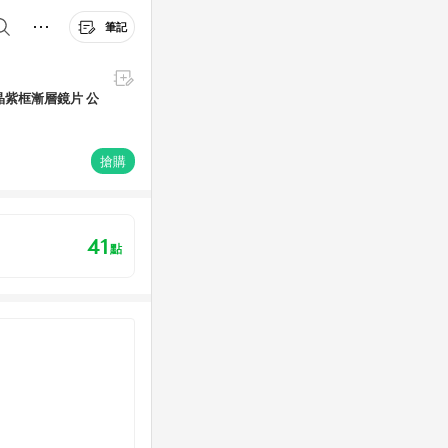
筆記
透晶紫框漸層鏡片 公
搶購
41
點