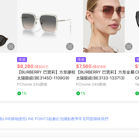
降價
降價
$8,280
$7,560
$
(降$207)
(降$189)
【BURBERRY 巴寶莉】方形膠框
【BURBERRY 巴寶莉】方形金屬
C
太陽眼鏡(BE3145D-1109G9)
太陽眼鏡(BE3133-133713)
C
PChome 24h購物
PChome 24h購物
Y
1%
1%
動
LINE購物護照
LINE POINTS點數紅包
賺點教學
常見問題
聯絡我們