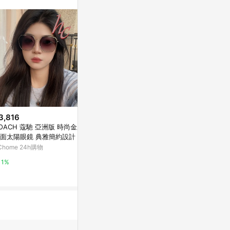
不論件數計算，
品資料更新會有
為準！
3,816
降價
限時加碼
OACH 蔻馳 亞洲版 時尚金屬大
$356
$199
(降$89)
面太陽眼鏡 典雅簡約設計 HC7
新款女士偏光太陽鏡歐美時尚一
TGNS 短袖T恤
65D 90053C 淡金框抗UV漸層
Chome 24h購物
體小框高級感復古防紫外線貓眼
恤 寬鬆 做舊
鏡片 公司貨
墨鏡
潮流 ins風 
東森購物 ETMall
蝦皮購物
1%
0.5%
2.8%