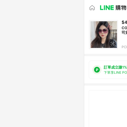
$4
C
司
PC
訂單成立賺1%
下單享LINE P