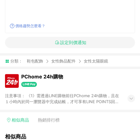
價格趨勢怎麼看？
設定到價通知
分類：
鞋包配飾
女性飾品配件
女性太陽眼鏡
PChome 24h購物
注意事項： 《1》需透過LINE購物前往PChome 24h購物，且在
１小時內於同一瀏覽器中完成結帳，才可享有LINE POINTS回饋
資格。 《2》LINE購物點數回饋僅限「PChome 24h購物」商品
(特殊類型商品、企業採購除外)，日本代購、旅遊、票券等商品不
在點數回饋範圍內。 《3》如取消訂單、退貨、購物中登出
相似商品
熱銷排行榜
PChome 24h購物帳號，將無法獲得點數回饋。 《4》如購買以
下類別商品，將無法獲得點數回饋： - 0-1歲奶粉、手機門號商
相似商品
品、票券、訂閱方案、PChome儲值商品、企業專區/企業採購、