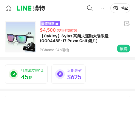
筆記
$4,500
(雙重省$670)
【Oakley】Sylas 高爾夫運動太陽眼鏡
(OO9448F-17 Prizm Golf 鏡片)
搶購
PChome 24h購物
訂單成立賺1%
近期最省
45
$625
點