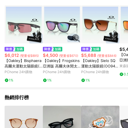
部分指定商品 - 下載軟體、奶粉/副食品、電腦軟體、InComm儲
值點數、點數/禮物卡 [2025/2/16起適用] - 票券全品項
[2026/6/2起適用] 《5》回饋點數的計算將會排除【訂單活動折
扣 (含折價券折扣)】、【P幣扣抵】、【現金積點扣抵】及【訂單
運費】等金額。 《6》符合LINE POINTS回饋資格之訂單將於商
家訂單頁面標示「LINE回饋」，若無此標示則 不符合回饋LINE
POINTS點數資格亦不得使用點數紅包 。 《7》LINE購物設有
「單一商品最高回饋點數」機制 (特殊活動時開放「回饋無上
限」)，以同一訂單中同一商品不論件數計算，並依訂單成立時間
$5,
當下LINE購物所設定的回饋機制為準。 《8》LINE購物為購物資
【Oa
$6,012
$4,500
$5,688
(雙重省$895)
(雙重省$670)
(雙重省$846)
訊整合性平台，商品資料更新會有時間差，如顯示之商品規格、
亞洲
【Oakley】Bisphaera
【Oakley】Frogskins
【Oakley】Sielo SQ
顏色、價位、贈品與PChome 24h購物銷售網頁不符，以銷售網
(OO9
高爾夫運動太陽眼鏡(O
亞洲版 高爾夫休閒太陽
運動太陽眼鏡(OO948
東森購
頁標示為準！
by 
O9400-07 Prizm dark
眼鏡(OO9245-E4 Priz
0-02 Prizm Brown 鏡
PChome 24h購物
PChome 24h購物
PChome 24h購物
0.
golf 鏡片)
m Golf 鏡片)
片)
1%
1%
1%
熱銷排行榜