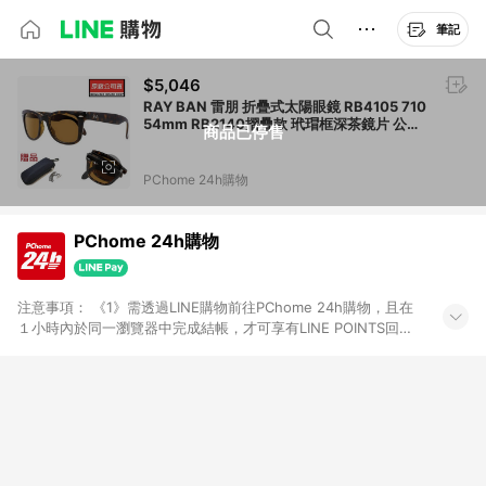
筆記
$5,046
RAY BAN 雷朋 折疊式太陽眼鏡 RB4105 710
54mm RB2140摺疊款 玳瑁框深茶鏡片 公司
商品已停售
貨
PChome 24h購物
PChome 24h購物
注意事項： 《1》需透過LINE購物前往PChome 24h購物，且在
１小時內於同一瀏覽器中完成結帳，才可享有LINE POINTS回饋
資格。 《2》LINE購物點數回饋僅限「PChome 24h購物」商品
(特殊類型商品、企業採購除外)，日本代購、旅遊、票券等商品不
在點數回饋範圍內。 《3》如取消訂單、退貨、購物中登出
PChome 24h購物帳號，將無法獲得點數回饋。 《4》如購買以
下類別商品，將無法獲得點數回饋： - 0-1歲奶粉、手機門號商
品、票券、訂閱方案、PChome儲值商品、企業專區/企業採購、
部分指定商品 - 下載軟體、奶粉/副食品、電腦軟體、InComm儲