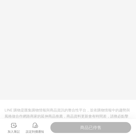
值點數、點數/禮物卡 [2025/2/16起適用] - 票券全品項
[2026/6/2起適用] 《5》回饋點數的計算將會排除【訂單活動折
扣 (含折價券折扣)】、【P幣扣抵】、【現金積點扣抵】及【訂單
運費】等金額。 《6》符合LINE POINTS回饋資格之訂單將於商
家訂單頁面標示「LINE回饋」，若無此標示則 不符合回饋LINE
POINTS點數資格亦不得使用點數紅包 。 《7》LINE購物設有
「單一商品最高回饋點數」機制 (特殊活動時開放「回饋無上
限」)，以同一訂單中同一商品不論件數計算，並依訂單成立時間
當下LINE購物所設定的回饋機制為準。 《8》LINE購物為購物資
訊整合性平台，商品資料更新會有時間差，如顯示之商品規格、
顏色、價位、贈品與PChome 24h購物銷售網頁不符，以銷售網
頁標示為準！
LINE 購物是匯集購物情報與商品資訊的整合性平台，並依購物情報中的趨勢與
風格做合作網路商家的延伸商品推薦，商品資料更新會有時間差，請務必點擊
商品至各合作網路商家，確認現售價與購物條件，一切資訊以合作廠商網頁為
商品已停售
準。
加入筆記
設定到價通知