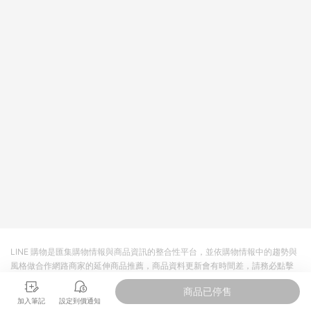
值點數、點數/禮物卡 [2025/2/16起適用] - 票券全品項
[2026/6/2起適用] 《5》回饋點數的計算將會排除【訂單活動折
扣 (含折價券折扣)】、【P幣扣抵】、【現金積點扣抵】及【訂單
運費】等金額。 《6》符合LINE POINTS回饋資格之訂單將於商
家訂單頁面標示「LINE回饋」，若無此標示則 不符合回饋LINE
POINTS點數資格亦不得使用點數紅包 。 《7》LINE購物設有
「單一商品最高回饋點數」機制 (特殊活動時開放「回饋無上
限」)，以同一訂單中同一商品不論件數計算，並依訂單成立時間
當下LINE購物所設定的回饋機制為準。 《8》LINE購物為購物資
訊整合性平台，商品資料更新會有時間差，如顯示之商品規格、
顏色、價位、贈品與PChome 24h購物銷售網頁不符，以銷售網
頁標示為準！
LINE 購物是匯集購物情報與商品資訊的整合性平台，並依購物情報中的趨勢與
風格做合作網路商家的延伸商品推薦，商品資料更新會有時間差，請務必點擊
商品至各合作網路商家，確認現售價與購物條件，一切資訊以合作廠商網頁為
商品已停售
準。
加入筆記
設定到價通知