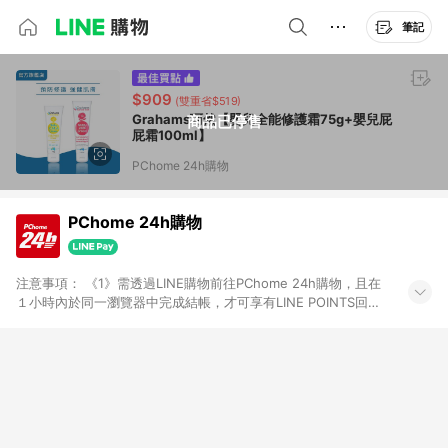
筆記
$909
(雙重省$519)
Grahams珂然【嬰兒全能修護霜75g+嬰兒屁
商品已停售
屁霜100ml】
PChome 24h購物
PChome 24h購物
注意事項： 《1》需透過LINE購物前往PChome 24h購物，且在
１小時內於同一瀏覽器中完成結帳，才可享有LINE POINTS回饋
資格。 《2》LINE購物點數回饋僅限「PChome 24h購物」商品
(特殊類型商品、企業採購除外)，日本代購、旅遊、票券等商品不
在點數回饋範圍內。 《3》如取消訂單、退貨、購物中登出
PChome 24h購物帳號，將無法獲得點數回饋。 《4》如購買以
下類別商品，將無法獲得點數回饋： - 0-1歲奶粉、手機門號商
品、票券、訂閱方案、PChome儲值商品、企業專區/企業採購、
部分指定商品 - 下載軟體、奶粉/副食品、電腦軟體、InComm儲