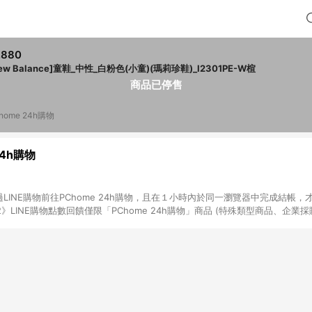
,880
ew Balance]童鞋_中性_白粉色(小童)(瑪莉珍鞋)_I2301PE-W楦
商品已停售
home 24h購物
24h購物
LINE購物前往PChome 24h購物，且在１小時內於同一瀏覽器中完成結帳，才
《2》LINE購物點數回饋僅限「PChome 24h購物」商品 (特殊類型商品、企業
在點數回饋範圍內。 《3》如取消訂單、退貨、購物中登出PChome 24h購
如購買以下類別商品，將無法獲得點數回饋： - 0-1歲奶粉、手機門號商品、
企業專區/企業採購、部分指定商品 - 下載軟體、奶粉/副食品、電腦軟體、InCo
/16起適用] - 票券全品項 [2026/6/2起適用] 《5》回饋點數的計算將會排除【訂
抵】、【現金積點扣抵】及【訂單運費】等金額。 《6》符合LINE POINTS
E回饋」，若無此標示則 不符合回饋LINE POINTS點數資格亦不得使用點數紅包 
高回饋點數」機制 (特殊活動時開放「回饋無上限」)，以同一訂單中同一商品