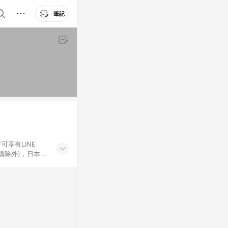
筆記
可享有LINE
採購除外)，日本代
物帳號，將無法
票券、訂閱方案、
mm儲值點數、點
單活動折扣 (含折
回饋資格之訂單將於
。 《7》LINE
不論件數計算，