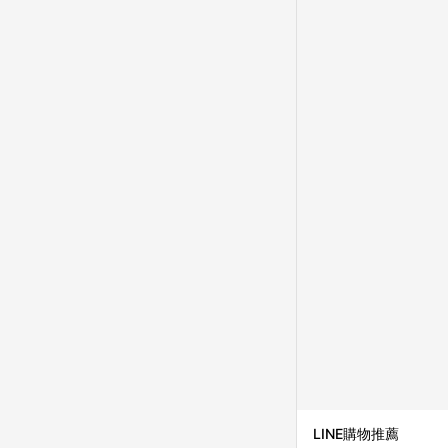
並依訂單成立時間當下L
時間差，如顯示之商品規
LINE購物推薦