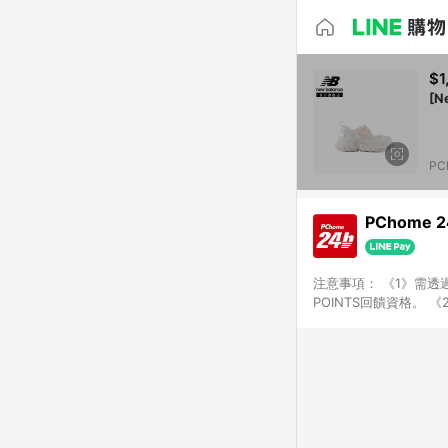
$1
[N
PC
PChome 
注意事項： 《1》需透過
POINTS回饋資格。 
購、旅遊、票券等商品不
獲得點數回饋。 《4》
PChome儲值商品、
數/禮物卡 [2025/2
價券折扣)】、【P幣扣
商家訂單頁面標示「LIN
購物設有「單一商品最