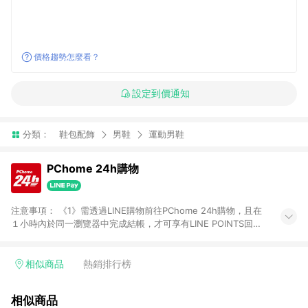
價格趨勢怎麼看？
設定到價通知
分類：
鞋包配飾
男鞋
運動男鞋
PChome 24h購物
注意事項： 《1》需透過LINE購物前往PChome 24h購物，且在
１小時內於同一瀏覽器中完成結帳，才可享有LINE POINTS回饋
資格。 《2》LINE購物點數回饋僅限「PChome 24h購物」商品
(特殊類型商品、企業採購除外)，日本代購、旅遊、票券等商品不
在點數回饋範圍內。 《3》如取消訂單、退貨、購物中登出
相似商品
熱銷排行榜
PChome 24h購物帳號，將無法獲得點數回饋。 《4》如購買以
下類別商品，將無法獲得點數回饋： - 0-1歲奶粉、手機門號商
相似商品
品、票券、訂閱方案、PChome儲值商品、企業專區/企業採購、