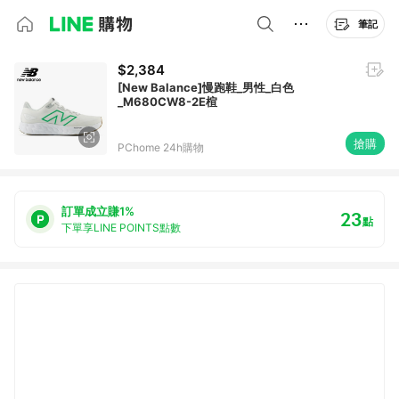
筆記
$2,384
[New Balance]慢跑鞋_男性_白色
_M680CW8-2E楦
搶購
PChome 24h購物
訂單成立賺1%
23
點
下單享LINE POINTS點數