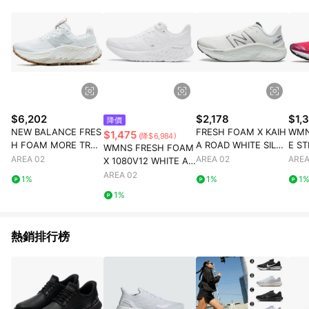
部分指定商品 - 下載軟體、奶粉/副食品、電腦軟體、InComm儲
值點數、點數/禮物卡 [2025/2/16起適用] - 票券全品項
[2026/6/2起適用] 《5》回饋點數的計算將會排除【訂單活動折
扣 (含折價券折扣)】、【P幣扣抵】、【現金積點扣抵】及【訂單
運費】等金額。 《6》符合LINE POINTS回饋資格之訂單將於商
家訂單頁面標示「LINE回饋」，若無此標示則 不符合回饋LINE
POINTS點數資格亦不得使用點數紅包 。 《7》LINE購物設有
「單一商品最高回饋點數」機制 (特殊活動時開放「回饋無上
限」)，以同一訂單中同一商品不論件數計算，並依訂單成立時間
$6,202
$2,178
$1,
降價
當下LINE購物所設定的回饋機制為準。 《8》LINE購物為購物資
NEW BALANCE FRES
FRESH FOAM X KAIH
WMN
$1,475
(降$6,984)
訊整合性平台，商品資料更新會有時間差，如顯示之商品規格、
H FOAM MORE TRAIL
A ROAD WHITE SILVE
E ST
WMNS FRESH FOAM
顏色、價位、贈品與PChome 24h購物銷售網頁不符，以銷售網
V3 WHITE GREY
R
AREA 02
AREA 02
AREA
X 1080V12 WHITE AR
頁標示為準！
CTIC FOX
AREA 02
1%
1%
1
1%
熱銷排行榜