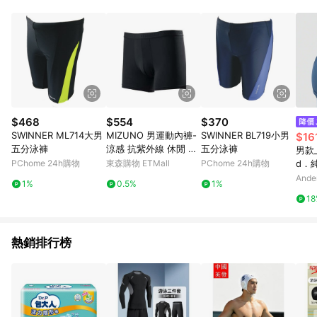
部分指定商品 - 下載軟體、奶粉/副食品、電腦軟體、InComm儲
值點數、點數/禮物卡 [2025/2/16起適用] - 票券全品項
[2026/6/2起適用] 《5》回饋點數的計算將會排除【訂單活動折
扣 (含折價券折扣)】、【P幣扣抵】、【現金積點扣抵】及【訂單
運費】等金額。 《6》符合LINE POINTS回饋資格之訂單將於商
家訂單頁面標示「LINE回饋」，若無此標示則 不符合回饋LINE
POINTS點數資格亦不得使用點數紅包 。 《7》LINE購物設有
「單一商品最高回饋點數」機制 (特殊活動時開放「回饋無上
限」)，以同一訂單中同一商品不論件數計算，並依訂單成立時間
$468
$554
$370
當下LINE購物所設定的回饋機制為準。 《8》LINE購物為購物資
SWINNER ML714大男
MIZUNO 男運動內褲-
SWINNER BL719小男
$16
訊整合性平台，商品資料更新會有時間差，如顯示之商品規格、
五分泳褲
涼感 抗紫外線 休閒 短
五分泳褲
男款_
顏色、價位、贈品與PChome 24h購物銷售網頁不符，以銷售網
褲
PChome 24h購物
東森購物 ETMall
PChome 24h購物
d．
頁標示為準！
(電
Ande
1%
0.5%
1%
1
熱銷排行榜