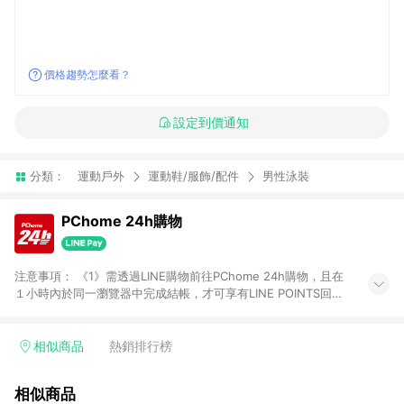
價格趨勢怎麼看？
設定到價通知
分類：
運動戶外
運動鞋/服飾/配件
男性泳裝
PChome 24h購物
注意事項： 《1》需透過LINE購物前往PChome 24h購物，且在
１小時內於同一瀏覽器中完成結帳，才可享有LINE POINTS回饋
資格。 《2》LINE購物點數回饋僅限「PChome 24h購物」商品
(特殊類型商品、企業採購除外)，日本代購、旅遊、票券等商品不
在點數回饋範圍內。 《3》如取消訂單、退貨、購物中登出
相似商品
熱銷排行榜
PChome 24h購物帳號，將無法獲得點數回饋。 《4》如購買以
下類別商品，將無法獲得點數回饋： - 0-1歲奶粉、手機門號商
相似商品
品、票券、訂閱方案、PChome儲值商品、企業專區/企業採購、