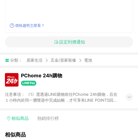
價格趨勢怎麼看？
設定到價通知
分類：
居家生活
五金/居家裝修
電池
PChome 24h購物
注意事項： 《1》需透過LINE購物前往PChome 24h購物，且在
１小時內於同一瀏覽器中完成結帳，才可享有LINE POINTS回饋
資格。 《2》LINE購物點數回饋僅限「PChome 24h購物」商品
(特殊類型商品、企業採購除外)，日本代購、旅遊、票券等商品不
在點數回饋範圍內。 《3》如取消訂單、退貨、購物中登出
相似商品
熱銷排行榜
PChome 24h購物帳號，將無法獲得點數回饋。 《4》如購買以
下類別商品，將無法獲得點數回饋： - 0-1歲奶粉、手機門號商
相似商品
品、票券、訂閱方案、PChome儲值商品、企業專區/企業採購、