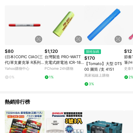
部分指定商品 - 下載軟體、奶粉/副食品、電腦軟體、InComm儲
值點數、點數/禮物卡 [2025/2/16起適用] - 票券全品項
[2026/6/2起適用] 《5》回饋點數的計算將會排除【訂單活動折
扣 (含折價券折扣)】、【P幣扣抵】、【現金積點扣抵】及【訂單
運費】等金額。 《6》符合LINE POINTS回饋資格之訂單將於商
家訂單頁面標示「LINE回饋」，若無此標示則 不符合回饋LINE
POINTS點數資格亦不得使用點數紅包 。 《7》LINE購物設有
「單一商品最高回饋點數」機制 (特殊活動時開放「回饋無上
限」)，以同一訂單中同一商品不論件數計算，並依訂單成立時間
$80
$1,120
$12
限時加碼
當下LINE購物所設定的回饋機制為準。 《8》LINE購物為購物資
(日本)COPIC CIAO(三
台灣製造 PRO-WATT
節奏
$170
訊整合性平台，商品資料更新會有時間差，如顯示之商品規格、
代)單支麥克筆 R系列-
充電式鋰電池 ICR-186
筆/H
【Tomato】大型 DT5
顏色、價位、贈品與PChome 24h購物銷售網頁不符，以銷售網
R27
50K 【4入組】
Yahoo購物中心
PChome 24h購物
史泰
00 圖筒 /支 4151
頁標示為準！
萬家福線上購物
0%
1%
2
3%
熱銷排行榜