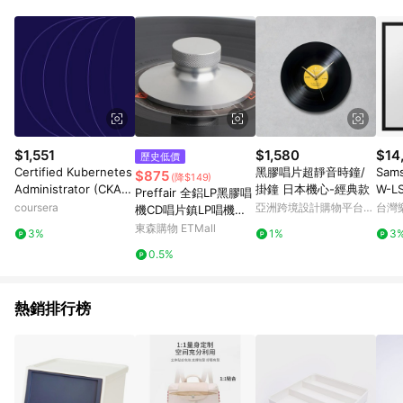
部分指定商品 - 下載軟體、奶粉/副食品、電腦軟體、InComm儲
值點數、點數/禮物卡 [2025/2/16起適用] - 票券全品項
[2026/6/2起適用] 《5》回饋點數的計算將會排除【訂單活動折
扣 (含折價券折扣)】、【P幣扣抵】、【現金積點扣抵】及【訂單
運費】等金額。 《6》符合LINE POINTS回饋資格之訂單將於商
家訂單頁面標示「LINE回饋」，若無此標示則 不符合回饋LINE
POINTS點數資格亦不得使用點數紅包 。 《7》LINE購物設有
「單一商品最高回饋點數」機制 (特殊活動時開放「回饋無上
限」)，以同一訂單中同一商品不論件數計算，並依訂單成立時間
$1,551
$1,580
$14
歷史低價
當下LINE購物所設定的回饋機制為準。 《8》LINE購物為購物資
Certified Kubernetes
黑膠唱片超靜音時鐘/
Sam
$875
(降$149)
訊整合性平台，商品資料更新會有時間差，如顯示之商品規格、
Administrator (CKA):
掛鐘 日本機心-經典款
W-L
Preffair 全鋁LP黑膠唱
顏色、價位、贈品與PChome 24h購物銷售網頁不符，以銷售網
Unit 3
coursera
亞洲跨境設計購物平台
台灣
機CD唱片鎮LP唱機專
頁標示為準！
Pinkoi
用碟壓鎮120g 減震碟
東森購物 ETMall
3%
1%
3
壓
0.5%
熱銷排行榜