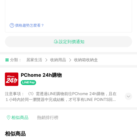
價格趨勢怎麼看？
設定到價通知
分類：
居家生活
收納用品
收納箱收納盒
PChome 24h購物
注意事項： 《1》需透過LINE購物前往PChome 24h購物，且在
１小時內於同一瀏覽器中完成結帳，才可享有LINE POINTS回饋
資格。 《2》LINE購物點數回饋僅限「PChome 24h購物」商品
(特殊類型商品、企業採購除外)，日本代購、旅遊、票券等商品不
在點數回饋範圍內。 《3》如取消訂單、退貨、購物中登出
相似商品
熱銷排行榜
PChome 24h購物帳號，將無法獲得點數回饋。 《4》如購買以
下類別商品，將無法獲得點數回饋： - 0-1歲奶粉、手機門號商
相似商品
品、票券、訂閱方案、PChome儲值商品、企業專區/企業採購、