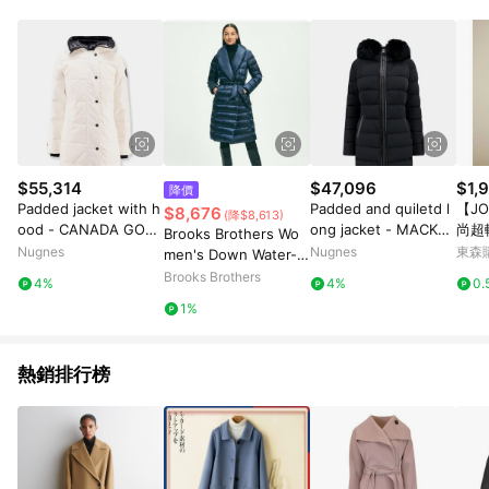
部分指定商品 - 下載軟體、奶粉/副食品、電腦軟體、InComm儲
值點數、點數/禮物卡 [2025/2/16起適用] - 票券全品項
[2026/6/2起適用] 《5》回饋點數的計算將會排除【訂單活動折
扣 (含折價券折扣)】、【P幣扣抵】、【現金積點扣抵】及【訂單
運費】等金額。 《6》符合LINE POINTS回饋資格之訂單將於商
家訂單頁面標示「LINE回饋」，若無此標示則 不符合回饋LINE
POINTS點數資格亦不得使用點數紅包 。 《7》LINE購物設有
「單一商品最高回饋點數」機制 (特殊活動時開放「回饋無上
限」)，以同一訂單中同一商品不論件數計算，並依訂單成立時間
$55,314
$47,096
$1,
降價
當下LINE購物所設定的回饋機制為準。 《8》LINE購物為購物資
Padded jacket with h
Padded and quiletd l
【J
$8,676
(降$8,613)
訊整合性平台，商品資料更新會有時間差，如顯示之商品規格、
ood - CANADA GOO
ong jacket - MACKA
尚超
Brooks Brothers Wo
顏色、價位、贈品與PChome 24h購物銷售網頁不符，以銷售網
SE - gender_Woman
GE - gender_Woman
大衣/
Nugnes
Nugnes
東森購
men's Down Water-R
頁標示為準！
esistant Belted Puffe
Brooks Brothers
4%
4%
0.
r Coat | Navy | Size L
1%
arge
熱銷排行榜