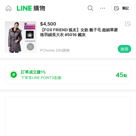
筆記
$4,500
【FOX FRIEND 狐友】女款 貉子毛 超細單菱
格羽絨長大衣 #5016 鐵灰
搶購
PChome 24h購物
訂單成立賺1%
45
點
下單享LINE POINTS點數