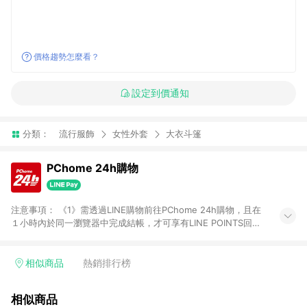
價格趨勢怎麼看？
設定到價通知
分類：
流行服飾
女性外套
大衣斗篷
PChome 24h購物
注意事項： 《1》需透過LINE購物前往PChome 24h購物，且在
１小時內於同一瀏覽器中完成結帳，才可享有LINE POINTS回饋
資格。 《2》LINE購物點數回饋僅限「PChome 24h購物」商品
(特殊類型商品、企業採購除外)，日本代購、旅遊、票券等商品不
在點數回饋範圍內。 《3》如取消訂單、退貨、購物中登出
相似商品
熱銷排行榜
PChome 24h購物帳號，將無法獲得點數回饋。 《4》如購買以
下類別商品，將無法獲得點數回饋： - 0-1歲奶粉、手機門號商
相似商品
品、票券、訂閱方案、PChome儲值商品、企業專區/企業採購、