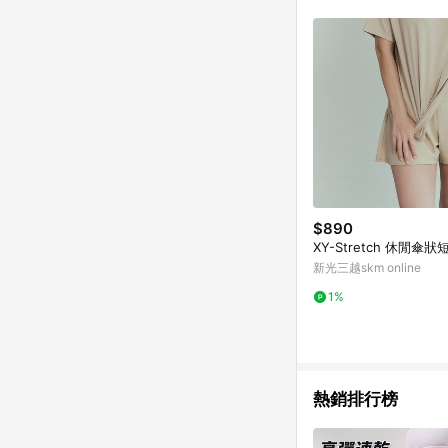
購物設有「單一商品最
並依訂單成立時間當下L
時間差，如顯示之商品規
$890
XY-Stretch 休閒傘狀
新光三越skm online
1%
熱銷排行榜