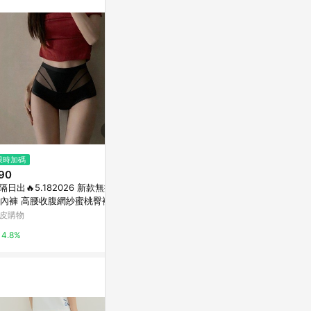
不論件數計算，
品資料更新會有
為準！
$290
$1,080
限時加碼
有感褲 低腰包臀無痕內褲 P069
女孩無楔形內褲
90
(咖)
亞洲跨境設計購物
️隔日出🔥5.182026 新款無痕女
RABURABU
內褲 高腰收腹網紗蜜桃臀褲 性
1%
透氣純欲三角褲 蜜桃臀內褲 高
皮購物
5%
收腹內褲 無
4.8%