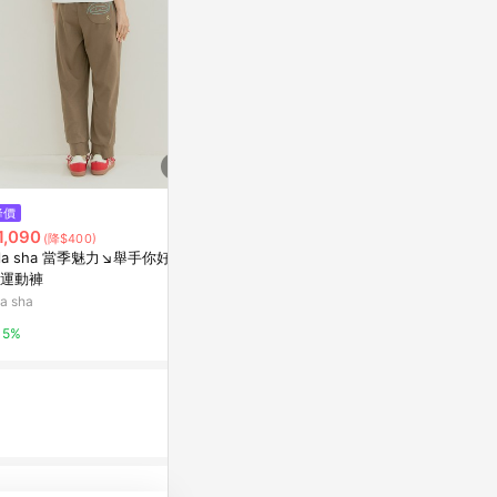
降價
降價
降價
1,090
$600
$396
(降$400)
(降$1,080)
(降$99)
 la sha 當季魅力↘舉手你好抹
【曼黛瑪璉】運動長褲 M-XL(墨
夏季拉丁舞褲
運動褲
黑)
表演服裝跳舞
下裝
la sha
曼黛瑪璉官方購物
東森購物 ETMa
5%
2%
0.5%