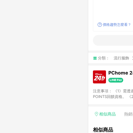
價格趨勢怎麼看？
分類：
流行服飾
PChome 
注意事項： 《1》需透過
POINTS回饋資格。 
購、旅遊、票券等商品不
獲得點數回饋。 《4》
PChome儲值商品、
相似商品
熱銷
數/禮物卡 [2025/2
價券折扣)】、【P幣扣
相似商品
商家訂單頁面標示「LIN