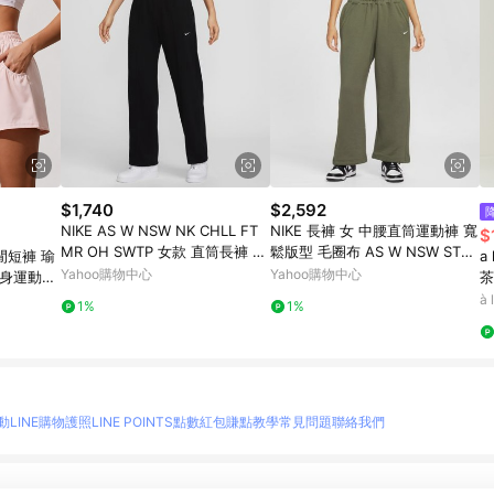
$1,740
$2,592
NIKE AS W NSW NK CHLL FT
NIKE 長褲 女 中腰直筒運動褲 寬
$
MR OH SWTP 女款 直筒長褲 運
鬆版型 毛圈布 AS W NSW STRE
閒短褲 瑜
a
動褲 毛圈布 黑色-HF6459010
ET OH FLC PANT 綠 HV1948-2
Yahoo購物中心
Yahoo購物中心
健身運動短
茶
22
à 
1%
1%
動
LINE購物護照
LINE POINTS點數紅包
賺點教學
常見問題
聯絡我們