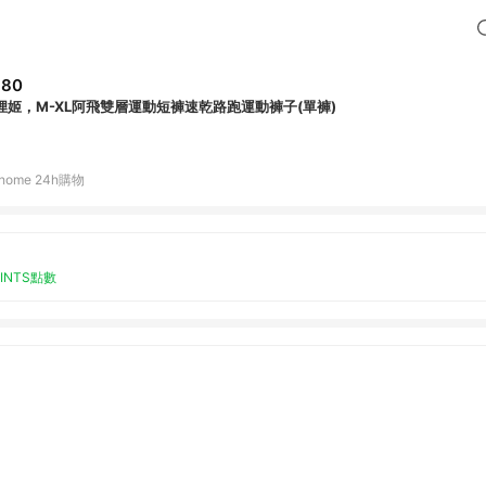
680
狸姬，M-XL阿飛雙層運動短褲速乾路跑運動褲子(單褲)
home 24h購物
OINTS點數