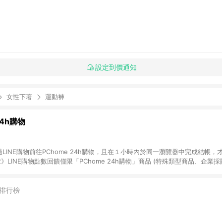
設定到價通知
女性下著
運動褲
24h購物
LINE購物前往PChome 24h購物，且在１小時內於同一瀏覽器中完成結帳，才
《2》LINE購物點數回饋僅限「PChome 24h購物」商品 (特殊類型商品、企業
在點數回饋範圍內。 《3》如取消訂單、退貨、購物中登出PChome 24h購
如購買以下類別商品，將無法獲得點數回饋： - 0-1歲奶粉、手機門號商品、
企業專區/企業採購、部分指定商品 - 下載軟體、奶粉/副食品、電腦軟體、InCo
排行榜
/16起適用] - 票券全品項 [2026/6/2起適用] 《5》回饋點數的計算將會排除【訂
抵】、【現金積點扣抵】及【訂單運費】等金額。 《6》符合LINE POINTS
E回饋」，若無此標示則 不符合回饋LINE POINTS點數資格亦不得使用點數紅包 