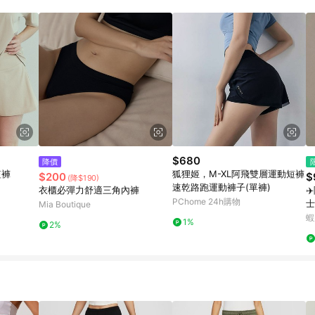
高回饋點數」機制 (特殊活動時開放「回饋無上限」)，以同一訂單中同一商品
INE購物所設定的回饋機制為準。 《8》LINE購物為購物資訊整合性平台，商
格、顏色、價位、贈品與PChome 24h購物銷售網頁不符，以銷售網頁標示
$680
降價
短褲
狐狸姬，M-XL阿飛雙層運動短褲
$200
$
(降$190)
速乾路跑運動褲子(單褲)
衣櫃必彈力舒適三角內褲
✈
PChome 24h購物
士
Mia Boutique
感
蝦
1%
2%
腰