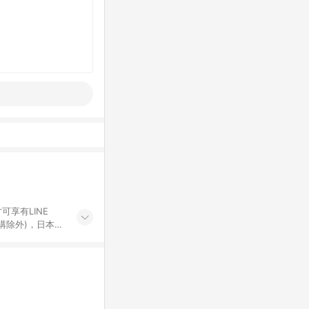
可享有LINE
採購除外)，日本代
物帳號，將無法
票券、訂閱方案、
mm儲值點數、點
單活動折扣 (含折
回饋資格之訂單將於
。 《7》LINE