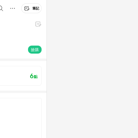
筆記
搶購
6
點