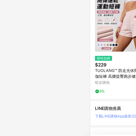
限時加碼
$229
TUOLANG™ 防走光休
伽短褲 高腰提臀跑步
褲 運動短褲
蝦皮購物
8%
LINE購物推薦
下載LINE購物App
最新活