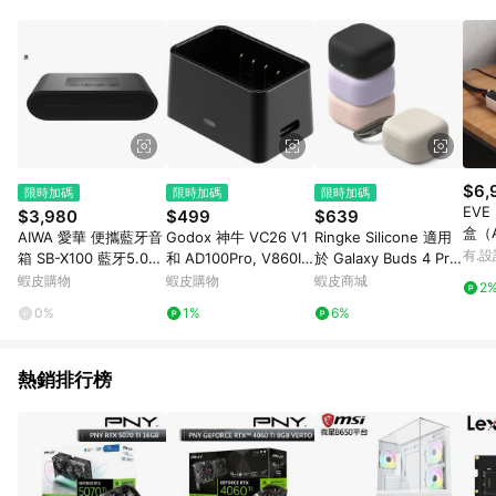
$6,
限時加碼
限時加碼
限時加碼
EVE
$3,980
$499
$639
盒（Ap
AIWA 愛華 便攜藍牙音
Godox 神牛 VC26 V1
Ringke Silicone 適用
OS
有.設
箱 SB-X100 藍牙5.0版
和 AD100Pro, V860III
於 Galaxy Buds 4 Pro
本
閃光燈鋰電池通用充電
/ Buds 4 色彩繽紛 輕
蝦皮購物
蝦皮購物
蝦皮商城
2
座
巧便攜
0%
1%
6%
熱銷排行榜