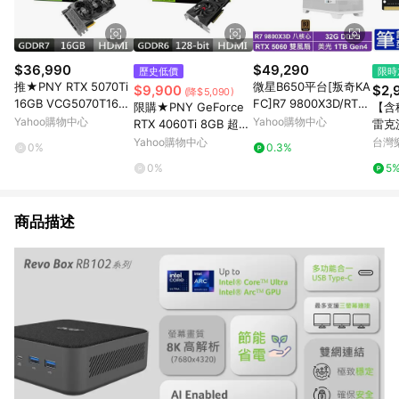
$36,990
$49,290
歷史低價
限時
推★PNY RTX 5070Ti
微星B650平台[叛奇KA
$9,900
$2,
(降$5,090)
16GB VCG5070T16TF
FC]R7 9800X3D/RTX
限購★PNY GeForce
【含
XPB1-O 顯示卡 RTX 5
5060/32G/1TB_SSD
Yahoo購物中心
Yahoo購物中心
RTX 4060Ti 8GB 超頻
雷克沙
070Ti
雙風扇 VERTO款 VCG
GB 
Yahoo購物中心
台灣
0%
0.3%
4060T8DFXPB1-O 顯
筆電
0%
5
示卡RTX4060Ti
M R
商品描述