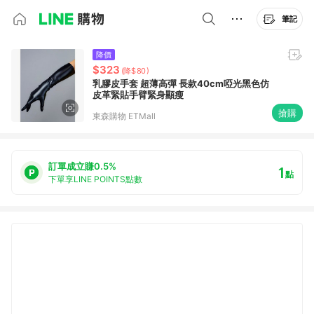
筆記
降價
$323
(降$80)
乳膠皮手套 超薄高彈 長款40cm啞光黑色仿
皮革緊貼手臂緊身顯瘦
搶購
東森購物 ETMall
訂單成立賺0.5%
1
點
下單享LINE POINTS點數