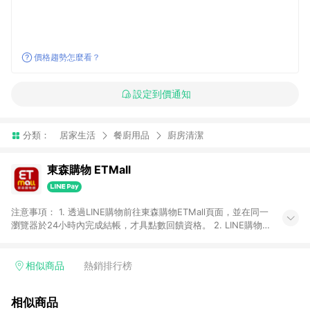
價格趨勢怎麼看？
設定到價通知
分類：
居家生活
餐廚用品
廚房清潔
東森購物 ETMall
注意事項： 1. 透過LINE購物前往東森購物ETMall頁面，並在同一
瀏覽器於24小時內完成結帳，才具點數回饋資格。 2. LINE購物
點數回饋僅限「東森購物ETMall」商品，購買不具返點類別的商
品，以及使用網連通會員、企業福委會員等身份結帳成立之訂
單，皆不在點數回饋範圍內。 3. 如購買以下類別商品，將無法獲
相似商品
熱銷排行榜
得點數回饋：旅遊/住宿券、餐票券、手錶、精品、珠寶、
APPLE、愛買、虛擬點數卡、悠遊卡、一卡通、icash愛金卡、環
相似商品
球嚴選、商城、專案商品、「草莓網」全館商品。 4. 如取消訂