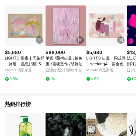
單、退貨、退款或購物中登出東森購物ETMall，將無法獲得點數
回饋。 5. 點數回饋會扣除所有折扣優惠後之最終發票金額計算，
實際回饋請依LINE購物通知為主。 6. 訂單如有使用東森購物
ETMall站內之折扣優惠(包含但不限於東森幣、樂透金、東森現金
券等)，不具點數回饋資格。詳細請依東森購物ETMall之結帳頁面
顯示為準。 7. LINE購物設有「單一商品最高回饋點數」機制(特
殊活動時開放「回饋無上限」)，以同一訂單中同一商品不論件數
計算，並依訂單成立時間當下LINE購物所設定的回饋機制為準。
8. LINE購物為購物資訊整合性平台，商品資料更新會有時間差，
$5,680
$88,000
$5,680
$13
如顯示之商品規格、顏色、價位、贈品與東森購物ETMall銷售網
LIGHTO 掛畫｜周芷羿
單獨 /藝術掛畫 /抽象
LIGHTO 掛畫｜周芷羿
法式
頁不符，以銷售網頁標示為準。 9. 若有贈點爭議，請務必於訂單
｜路過 - 黑色鋁框-50
畫 /靈魂畫作 /裝飾油
｜seeking4 - 霧金色
韻味
日期+180天以內至LINE購物客服洽詢；若超過180天(含)以上進
x 70 cm
畫
鋁框-50 x 70 cm
Marais 瑪黑家居
亞洲跨境設計購物平台
Marais 瑪黑家居
亞洲
行申訴，恕無法贈點回饋。 10. 部分點數紅包僅限指定商品使
Pinkoi
Pinko
用，或不適用於無回饋商品。各點數紅包之適用商品與使用條件
0.5%
1%
0.5%
1
請依點數紅包頁面規則為準。
熱銷排行榜