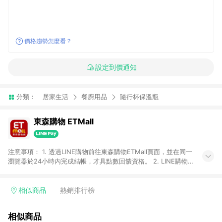
價格趨勢怎麼看？
設定到價通知
分類：
居家生活
餐廚用品
隨行杯保溫瓶
東森購物 ETMall
注意事項： 1. 透過LINE購物前往東森購物ETMall頁面，並在同一
瀏覽器於24小時內完成結帳，才具點數回饋資格。 2. LINE購物
點數回饋僅限「東森購物ETMall」商品，購買不具返點類別的商
品，以及使用網連通會員、企業福委會員等身份結帳成立之訂
單，皆不在點數回饋範圍內。 3. 如購買以下類別商品，將無法獲
相似商品
熱銷排行榜
得點數回饋：旅遊/住宿券、餐票券、手錶、精品、珠寶、
APPLE、愛買、虛擬點數卡、悠遊卡、一卡通、icash愛金卡、環
相似商品
球嚴選、商城、專案商品、「草莓網」全館商品。 4. 如取消訂