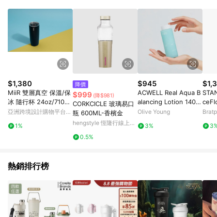
單、退貨、退款或購物中登出東森購物ETMall，將無法獲得點數
回饋。 5. 點數回饋會扣除所有折扣優惠後之最終發票金額計算，
實際回饋請依LINE購物通知為主。 6. 訂單如有使用東森購物
ETMall站內之折扣優惠(包含但不限於東森幣、樂透金、東森現金
券等)，不具點數回饋資格。詳細請依東森購物ETMall之結帳頁面
顯示為準。 7. LINE購物設有「單一商品最高回饋點數」機制(特
殊活動時開放「回饋無上限」)，以同一訂單中同一商品不論件數
計算，並依訂單成立時間當下LINE購物所設定的回饋機制為準。
8. LINE購物為購物資訊整合性平台，商品資料更新會有時間差，
$1,380
$945
$1,
降價
如顯示之商品規格、顏色、價位、贈品與東森購物ETMall銷售網
MiiR 雙層真空 保溫/保
ACWELL Real Aqua B
STA
$999
(降$981)
頁不符，以銷售網頁標示為準。 9. 若有贈點爭議，請務必於訂單
冰 隨行杯 24oz/710ml
alancing Lotion 140m
ceFl
CORKCICLE 玻璃易口
日期+180天以內至LINE購物客服洽詢；若超過180天(含)以上進
經典黑 (滑蓋開關)
L
充瓶 
亞洲跨境設計購物平台
Olive Young
Bra
瓶 600ML-香檳金
行申訴，恕無法贈點回饋。 10. 部分點數紅包僅限指定商品使
Pinkoi
hengstyle 恆隆行線上購
用，或不適用於無回饋商品。各點數紅包之適用商品與使用條件
1%
3%
3
物
請依點數紅包頁面規則為準。
0.5%
熱銷排行榜