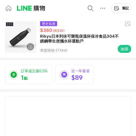
筆記
歷史低價
$360
(降$89)
Rikyu日本利休可樂瓶保溫杯保冷食品304不
銹鋼學生便攜水杯運動戶
搶購
東森購物 ETMall
訂單成立賺0.5%
近一年最省
1
$89
點