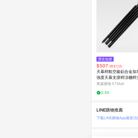
歷史低價
$507
(降$126)
天幕桿航空級鋁合金加
強度天幕支撐桿涼棚桿
東森購物 ETMall
0.5%
LINE購物推薦
下載LINE購物App
最新活