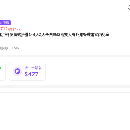
史低價
,712
(降$427)
篷戶外便攜式折疊3-4人2人全自動防雨雙人野外露營裝備室內兒童
購物 ETMall
%
近一年最省
$427