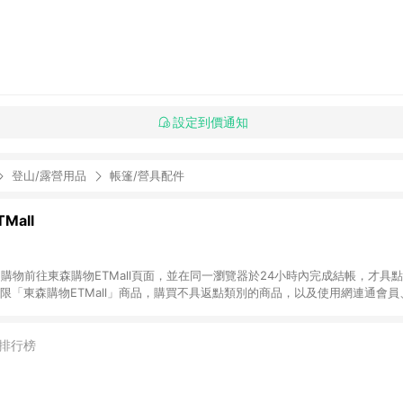
設定到價通知
登山/露營用品
帳篷/營具配件
Mall
INE購物前往東森購物ETMall頁面，並在同一瀏覽器於24小時內完成結帳，才具
回饋僅限「東森購物ETMall」商品，購買不具返點類別的商品，以及使用網連通會
皆不在點數回饋範圍內。 3. 如購買以下類別商品，將無法獲得點數回饋：旅
APPLE、愛買、虛擬點數卡、悠遊卡、一卡通、icash愛金卡、環球嚴選、
4. 如取消訂單、退貨、退款或購物中登出東森購物ETMall，將無法獲得點數回饋
排行榜
之最終發票金額計算，實際回饋請依LINE購物通知為主。 6. 訂單如有使用東森購
限於東森幣、樂透金、東森現金券等)，不具點數回饋資格。詳細請依東森購物ET
INE購物設有「單一商品最高回饋點數」機制(特殊活動時開放「回饋無上限」)，