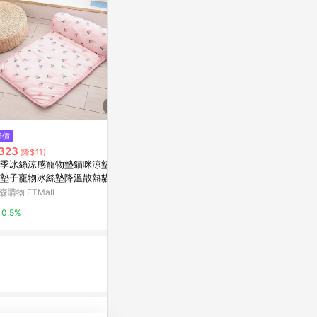
降價
限時加碼
限時加碼
323
$221
$4
(降$11)
季冰絲涼感寵物墊貓咪涼墊狗
【臺灣出貨】充氣床墊 自動充氣
🔥臺灣出貨24
墊子寵物冰絲墊降溫散熱貓窩
牀墊 睡墊 超輕充氣墊 戶外露營
修補貼雨傘雨
迪
帳篷睡墊 加厚防潮墊 野餐墊 露
複貼充氣床遊泳
森購物 ETMall
蝦皮購物
蝦皮購物
營充氣墊
0.5%
4%
4%