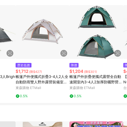
訂單成立時間當下LINE購物所設定的回饋機制為準。 8. LINE購物為購物資
，如顯示之商品規格、顏色、價位、贈品與東森購物ETMall銷售網頁不符，以
，請務必於訂單日期+180天以內至LINE購物客服洽詢；若超過180天(含)以上
部分點數紅包僅限指定商品使用，或不適用於無回饋商品。各點數紅包之適用商品與
歷史低價
降價
$1,712
$1,204
$
(降$427)
(降$301)
3人Brigh
帳篷戶外便攜式折疊3-4人2人全
帳篷戶外折疊便攜式露營全自動
【
自動防雨雙人野外露營裝備室內
速開室內3-4人2加厚防曬野營外
N
兒童
裝備
M
東森購物 ETMall
東森購物 ETMall
台
蓬
0.5%
0.5%