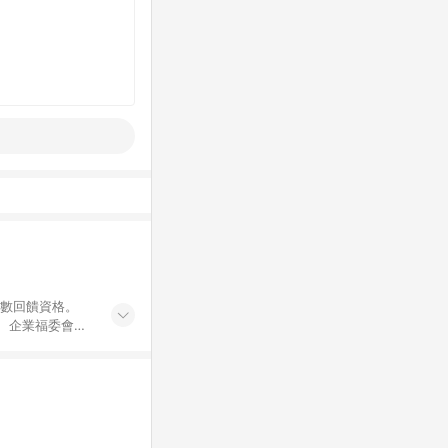
點數回饋資格。
員、企業福委會員
遊/住宿券、餐票
商城、專案商品、
。 5. 點數回
物ETMall站
Mall之結帳頁
以同一訂單中同一