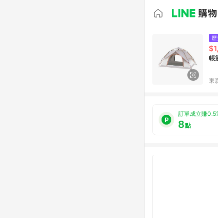
歷
$1
帳
東森
訂單成立賺0.5
8
點