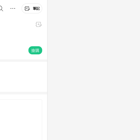
筆記
搶購