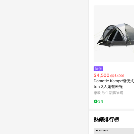
商品不論件數計算，並依
品資料更新會有時間差
準。 9. 若有贈點爭議
贈點回饋。 10. 
紅包頁面規則為準。
降價
$4,500
(降$490)
Dometic Kampa輕便式
ton 3人露營帳篷
忠欣 欣生活購物網
3%
熱銷排行榜