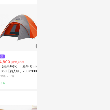
訊整合性平台，商
銷售網頁標示為
進行申訴，恕無法
使用條件請依點數
降價
降價
降價
4,800
$12,492
$1,455
(降$1,200)
(降$1,388)
(降$3
【蘋果戶外】】犀牛 Rhino A
├登山樂┤日本 Mont-bell Stella
便攜式戶外全
-350【四人帳 / 200*200C
ridge Tent 3 Main Boby 3人帳
營假雙層折疊
】四季用豪華四人帳篷帳棚帳
篷 # 1122650WT
篷
灣樂天市場
台灣樂天市場
東森購物 ETMa
蒙古包 A350 台製
3%
3%
0.5%