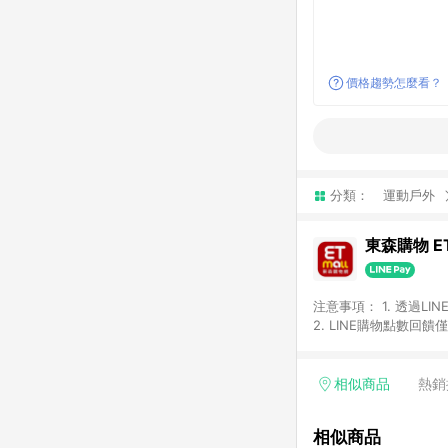
價格趨勢怎麼看？
分類：
運動戶外
東森購物 ET
注意事項： 1. 透過L
2. LINE購物點數
等身份結帳成立之訂單，
券、手錶、精品、珠寶、
「草莓網」全館商品。 
相似商品
熱銷
饋會扣除所有折扣優惠後
內之折扣優惠(包含但不
相似商品
面顯示為準。 7. L