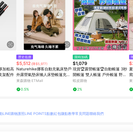
歷史低價
限時加碼
$5,512
$1,079
$
(降$5,977)
厚加粗高
Naturehike挪客自動充氣床墊戶
現貨🏆露營帳篷🏆自動帳篷 3秒
夏
支架配件
外露營氣墊床懶人床墊帳篷充氣
開帳篷 雙人帳篷 戶外帳篷 野外
窩
墊
露營 野餐帳 自動帳篷 快速帳篷
泰
東森購物 ETMall
蝦皮購物
東
釣魚帳篷 戶外露營
0.5%
2%
動
LINE購物護照
LINE POINTS點數紅包
賺點教學
常見問題
聯絡我們