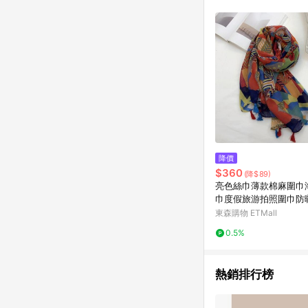
商品不論件數計算，並依
品資料更新會有時間差
準。 9. 若有贈點爭議
贈點回饋。 10. 
紅包頁面規則為準。
降價
$360
(降$89)
亮色絲巾薄款棉麻圍巾
巾度假旅游拍照圍巾防
灘巾
東森購物 ETMall
0.5%
熱銷排行榜