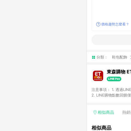
價格趨勢怎麼看？
分類：
鞋包配飾
東森購物 ET
注意事項： 1. 透過L
2. LINE購物點數
等身份結帳成立之訂單，
券、手錶、精品、珠寶、
「草莓網」全館商品。 
相似商品
熱銷
饋會扣除所有折扣優惠後
內之折扣優惠(包含但不
相似商品
面顯示為準。 7. L