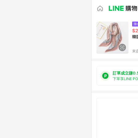
降
$2
韓
東森
訂單成立賺0.
下單享LINE P