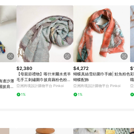
訂單成立時間當下LINE購物所設定的回饋機制為準。 8. LINE購物為購物資
，如顯示之商品規格、顏色、價位、贈品與東森購物ETMall銷售網頁不符，以
，請務必於訂單日期+180天以內至LINE購物客服洽詢；若超過180天(含)以上
部分點數紅包僅限指定商品使用，或不適用於無回饋商品。各點數紅包之適用商品與
$2,380
$4,272
$
【母親節禮物】喀什米爾水煮羊
蝴蝶真絲雪紡圍巾手繪| 鮭魚粉色
彩
毛手工刺繡圍巾披肩藕粉色粉綠
蝴蝶配飾
職
海邊沙灘
三層
亞洲跨境設計購物平台 Pinkoi
亞洲跨境設計購物平台 Pinkoi
亞
曬披肩沙
1%
1%