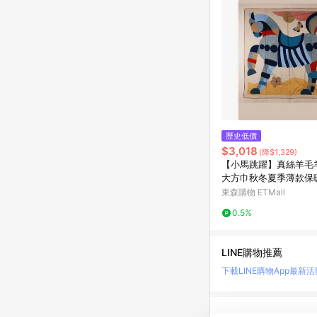
歷史低價
$3,018
(降$1,329)
【小馬跳躍】真絲羊毛羊
大方巾秋冬夏季薄款保
肩
東森購物 ETMall
0.5%
LINE購物推薦
下載LINE購物App
最新活