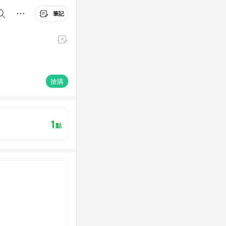
筆記
搶購
1
點