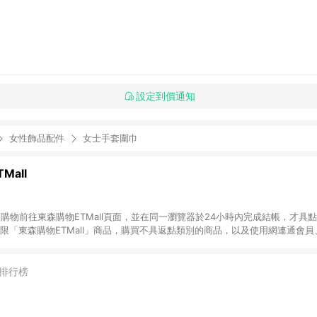
設定到價通知
女性飾品配件
女士手套圍巾
Mall
INE購物前往東森購物ETMall頁面，並在同一瀏覽器於24小時內完成結帳，才具
回饋僅限「東森購物ETMall」商品，購買不具返點類別的商品，以及使用網連通會
皆不在點數回饋範圍內。 3. 如購買以下類別商品，將無法獲得點數回饋：旅
APPLE、愛買、虛擬點數卡、悠遊卡、一卡通、icash愛金卡、環球嚴選、
4. 如取消訂單、退貨、退款或購物中登出東森購物ETMall，將無法獲得點數回饋
排行榜
之最終發票金額計算，實際回饋請依LINE購物通知為主。 6. 訂單如有使用東森購
限於東森幣、樂透金、東森現金券等)，不具點數回饋資格。詳細請依東森購物ET
INE購物設有「單一商品最高回饋點數」機制(特殊活動時開放「回饋無上限」)，