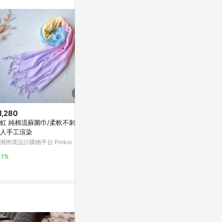
訊整合性平台，商
銷售網頁標示為
進行申訴，恕無法
使用條件請依點數
1,280
$2,680
$9,327
虹 純棉流蘇圍巾/柔軟不刺脖/
【I.Dear】100%羔羊毛花朵刺繡
Cashmere
人手工渲染
200支紗水溶羊毛圍巾披肩(CA5
圍巾【紋華0
27粉色)
洲跨境設計購物平台 Pinkoi
PChome 24h購物
亞洲跨境設計購物
1%
1%
1%