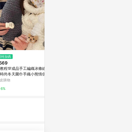
$2,480
限時加碼
降價
【母親節禮物】喀什米爾水煮羊
569
$452
(降$112
毛手工刺繡圍巾披肩甜粉色蕾絲
教程💯成品手工編織冰條線粗
不丁手作手工
三層
亞洲跨境設計購物平台 Pinkoi
時尚冬天圍巾手織小熊情侶圍
線漸變色菜籃
男女禮物 手織手工圍巾 編織毛
包
皮購物
東森購物 ETMa
1%
團圍巾 圍巾材料 diy手作
6%
0.5%