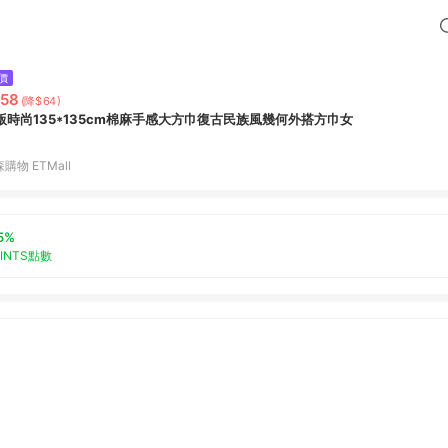
價
58
(降$64)
版時尚135*135cm棉麻手感大方巾復古民族風幾何外搭方巾女
購物 ETMall
5%
OINTS點數