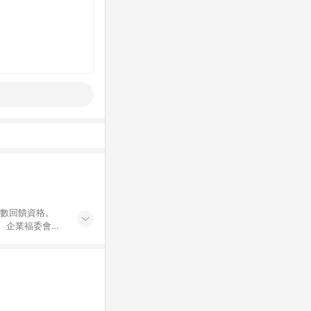
點數回饋資格。
員、企業福委會員
遊/住宿券、餐票
商城、專案商品、
。 5. 點數回
物ETMall站
Mall之結帳頁
以同一訂單中同一