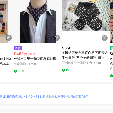
$550
降價
美國絕版棉布黑底白數字蝴蝶結
$452
$
(降$112)
手作圍脖-不分年齡圍脖-圍巾-脖
絨140
外貿出口男士印花商務真絲圍巾
送
圍
亞洲跨境設計購物平台 Pinkoi
暖絲絨披
線
東森購物 ETMall
巾
蝦
1%
0.5%
綫
動
LINE購物護照
LINE POINTS點數紅包
賺點教學
常見問題
聯絡我們