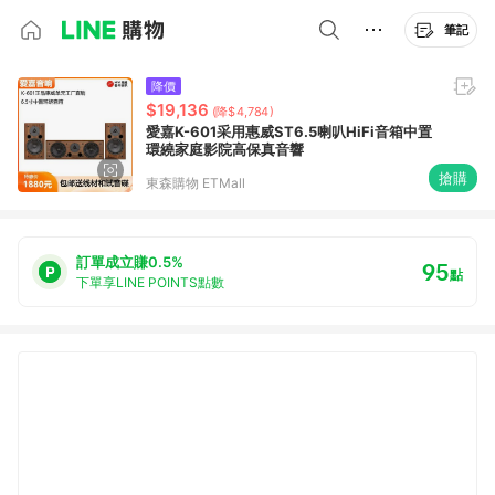
筆記
降價
$19,136
(降$4,784)
愛嘉K-601采用惠威ST6.5喇叭HiFi音箱中置
環繞家庭影院高保真音響
搶購
東森購物 ETMall
訂單成立賺0.5%
95
點
下單享LINE POINTS點數