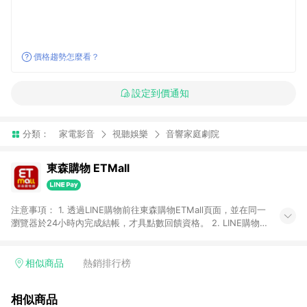
價格趨勢怎麼看？
設定到價通知
分類：
家電影音
視聽娛樂
音響家庭劇院
東森購物 ETMall
注意事項： 1. 透過LINE購物前往東森購物ETMall頁面，並在同一
瀏覽器於24小時內完成結帳，才具點數回饋資格。 2. LINE購物
點數回饋僅限「東森購物ETMall」商品，購買不具返點類別的商
品，以及使用網連通會員、企業福委會員等身份結帳成立之訂
單，皆不在點數回饋範圍內。 3. 如購買以下類別商品，將無法獲
相似商品
熱銷排行榜
得點數回饋：旅遊/住宿券、餐票券、手錶、精品、珠寶、
APPLE、愛買、虛擬點數卡、悠遊卡、一卡通、icash愛金卡、環
相似商品
球嚴選、商城、專案商品、「草莓網」全館商品。 4. 如取消訂