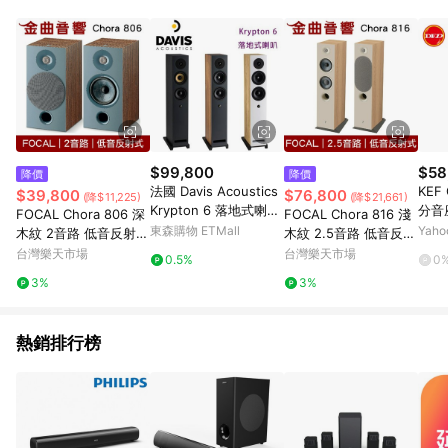
單、退貨、退款或購物中登出東森購物ETMall，將無法獲得點數
回饋。 5. 點數回饋會扣除所有折扣優惠後之最終發票金額計算，
實際回饋請依LINE購物通知為主。 6. 訂單如有使用東森購物
ETMall站內之折扣優惠(包含但不限於東森幣、樂透金、東森現金
券等)，不具點數回饋資格。詳細請依東森購物ETMall之結帳頁面
顯示為準。 7. LINE購物設有「單一商品最高回饋點數」機制(特
殊活動時開放「回饋無上限」)，以同一訂單中同一商品不論件數
計算，並依訂單成立時間當下LINE購物所設定的回饋機制為準。
8. LINE購物為購物資訊整合性平台，商品資料更新會有時間差，
$99,800
$58
降價
降價
如顯示之商品規格、顏色、價位、贈品與東森購物ETMall銷售網
法國 Davis Acoustics
KEF
$39,800
$76,800
(降$11,225)
(降$21,661)
頁不符，以銷售網頁標示為準。 9. 若有贈點爭議，請務必於訂單
Krypton 6 落地式喇
分音座
FOCAL Chora 806 深
FOCAL Chora 816 淺
日期+180天以內至LINE購物客服洽詢；若超過180天(含)以上進
叭/對
Q同
東森購物 ETMall
Yah
木紋 2音路 低音反射式
木紋 2.5音路 低音反射
行申訴，恕無法贈點回饋。 10. 部分點數紅包僅限指定商品使
廠磁
書架喇叭 （一對）| 金
式 落地式 喇叭（一
台灣樂天市場
台灣樂天市場
用，或不適用於無回饋商品。各點數紅包之適用商品與使用條件
0.5%
0
曲音響
對）| 金曲音響
請依點數紅包頁面規則為準。
3%
3%
熱銷排行榜