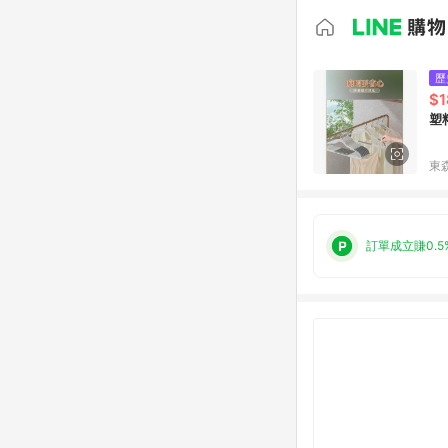
歷
$1
塑
東森
訂單成立賺0.5