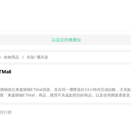
設定到價通知
收納用品
衣架/ 曬衣架
Mall
INE購物前往東森購物ETMall頁面，並在同一瀏覽器於24小時內完成結帳，才具
回饋僅限「東森購物ETMall」商品，購買不具返點類別的商品，以及使用網連通會
皆不在點數回饋範圍內。 3. 如購買以下類別商品，將無法獲得點數回饋：旅
APPLE、愛買、虛擬點數卡、悠遊卡、一卡通、icash愛金卡、環球嚴選、
4. 如取消訂單、退貨、退款或購物中登出東森購物ETMall，將無法獲得點數回饋
排行榜
之最終發票金額計算，實際回饋請依LINE購物通知為主。 6. 訂單如有使用東森購
限於東森幣、樂透金、東森現金券等)，不具點數回饋資格。詳細請依東森購物ET
INE購物設有「單一商品最高回饋點數」機制(特殊活動時開放「回饋無上限」)，