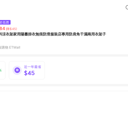
史低價
84
(降$45)
料涼衣架家用陽臺掛衣無痕防滑服裝店專用防肩角干濕兩用衣架子
購物 ETMall
近一年最省
%
$45