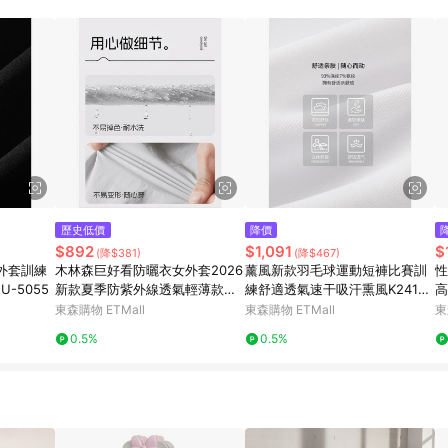
訂單成立時間當下LINE購物所設定的回饋機制為準。 8. LINE購物為購物資
，如顯示之商品規格、顏色、價位、贈品與東森購物ETMall銷售網頁不符，以
，請務必於訂單日期+180天以內至LINE購物客服洽詢；若超過180天(含)以上
部分點數紅包僅限指定商品使用，或不適用於無回饋商品。各點數紅包之適用商品與
歷史低價
降價
$892
$1,091
$
(降$381)
(降$467)
外套訓練
木林森巨好看防曬衣女外套2026
薰風新款羽毛球運動短褲比賽訓
性
-5055
新款夏季防紫外線透氣輕薄款防
練舒適透氣速干吸汗熏風K241U-
高
曬服
2012
新
東森購物 ETMall
東森購物 ETMall
東
0.5%
0.5%