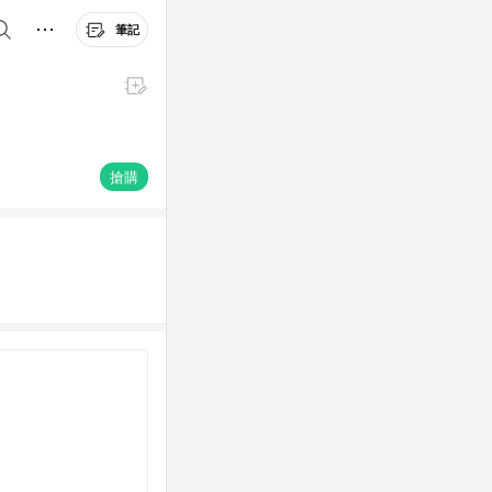
筆記
搶購