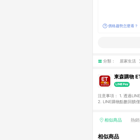
價格趨勢怎麼看？
分類：
居家生活
東森購物 ET
注意事項： 1. 透過L
2. LINE購物點數
等身份結帳成立之訂單，
券、手錶、精品、珠寶、
「草莓網」全館商品。 
相似商品
熱銷
饋會扣除所有折扣優惠後
內之折扣優惠(包含但不
相似商品
面顯示為準。 7. L