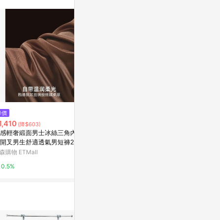
訊整合性平台，商
銷售網頁標示為
進行申訴，恕無法
使用條件請依點數
降價
降價
歷史低價
1,410
$724
$147
(降$603)
(降$309)
(降$36)
感輕奢緞面男士冰絲三角內褲
戶外抓絨衣女男冬季加絨加厚珊
彈力帶阻力帶
開叉男生舒適透氣男短褲2026
瑚絨雙面穿搖粒絨內膽保暖軟殼
輔助帶健身彈
款
外套
肩膀
森購物 ETMall
東森購物 ETMall
東森購物 ETMa
0.5%
0.5%
0.5%