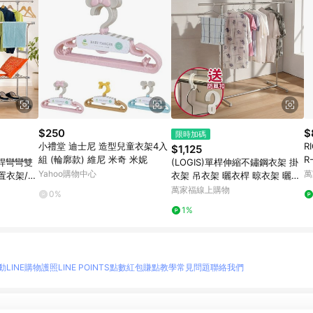
$250
$
限時加碼
小禮堂 迪士尼 造型兒童衣架4入
R
$1,125
組 (輪廓款) 維尼 米奇 米妮
R
桿彎彎雙
(LOGIS)單桿伸縮不鏽鋼衣架 掛
Yahoo購物中心
萬
置衣架/收
衣架 吊衣架 曬衣桿 晾衣架 曬衣
架 【HH-1】
萬家福線上購物
0%
1%
動
LINE購物護照
LINE POINTS點數紅包
賺點教學
常見問題
聯絡我們