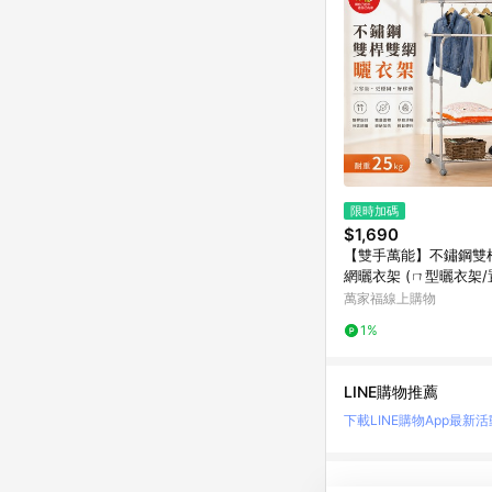
限時加碼
$1,690
【雙手萬能】不鏽鋼雙
網曬衣架 (ㄇ型曬衣架/
納/伸縮/雙桿衣架)
萬家福線上購物
1%
LINE購物推薦
下載LINE購物App
最新活