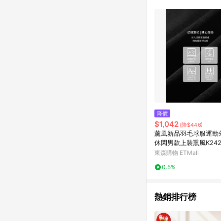
商品不論件數計算，並依
品資料更新會有時間差
準。 9. 若有贈點爭議
贈點回饋。 10. 
紅包頁面規則為準。
降價
$1,042
(降$446)
薰風新品羽毛球服運動
休閑男款上裝熏風K242U
東森購物 ETMall
0.5%
熱銷排行榜