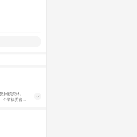
點數回饋資格。
員、企業福委會員
遊/住宿券、餐票
商城、專案商品、
。 5. 點數回
物ETMall站
Mall之結帳頁
以同一訂單中同一