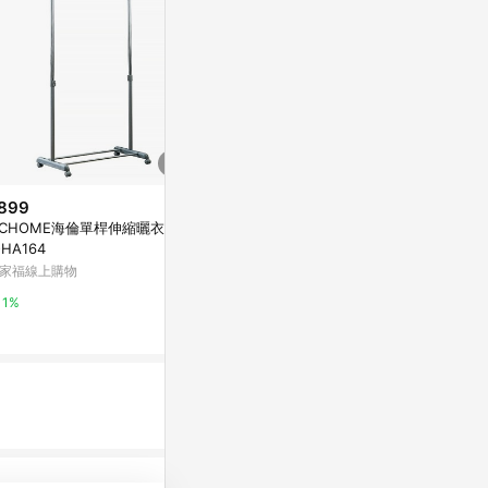
899
歷史低價
ICHOME海倫單桿伸縮曬衣架I-
$139
$276
(雙重省$27)
(降$68)
-HA164
【台灣24h出貨】伸縮層架 衣櫃
晾衣架陽臺家
家福線上購物
分層隔板 伸縮置物架 衣物收納
臥室曬衣服架
置物架 衣櫃收納 免釘可疊加 伸
蝦皮購物
室內
東森購物 ETMa
1%
縮隔板 收納架 衣櫥
5.2%
0.5%