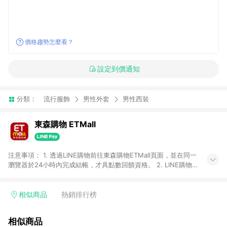
價格趨勢怎麼看？
設定到價通知
分類：
流行服飾
男性外套
男性西裝
東森購物 ETMall
注意事項： 1. 透過LINE購物前往東森購物ETMall頁面，並在同一
瀏覽器於24小時內完成結帳，才具點數回饋資格。 2. LINE購物
點數回饋僅限「東森購物ETMall」商品，購買不具返點類別的商
品，以及使用網連通會員、企業福委會員等身份結帳成立之訂
單，皆不在點數回饋範圍內。 3. 如購買以下類別商品，將無法獲
相似商品
熱銷排行榜
得點數回饋：旅遊/住宿券、餐票券、手錶、精品、珠寶、
APPLE、愛買、虛擬點數卡、悠遊卡、一卡通、icash愛金卡、環
相似商品
球嚴選、商城、專案商品、「草莓網」全館商品。 4. 如取消訂