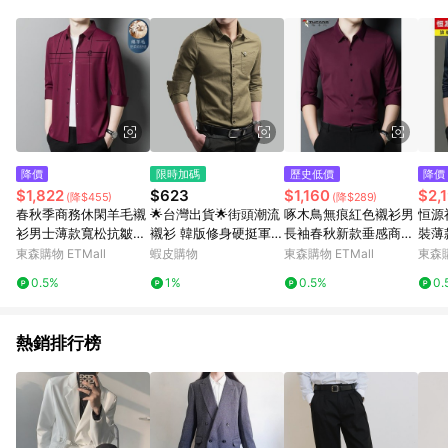
單、退貨、退款或購物中登出東森購物ETMall，將無法獲得點數
回饋。 5. 點數回饋會扣除所有折扣優惠後之最終發票金額計算，
實際回饋請依LINE購物通知為主。 6. 訂單如有使用東森購物
ETMall站內之折扣優惠(包含但不限於東森幣、樂透金、東森現金
券等)，不具點數回饋資格。詳細請依東森購物ETMall之結帳頁面
顯示為準。 7. LINE購物設有「單一商品最高回饋點數」機制(特
殊活動時開放「回饋無上限」)，以同一訂單中同一商品不論件數
計算，並依訂單成立時間當下LINE購物所設定的回饋機制為準。
8. LINE購物為購物資訊整合性平台，商品資料更新會有時間差，
降價
限時加碼
歷史低價
降價
如顯示之商品規格、顏色、價位、贈品與東森購物ETMall銷售網
$1,822
$623
$1,160
$2,
(降$455)
(降$289)
頁不符，以銷售網頁標示為準。 9. 若有贈點爭議，請務必於訂單
春秋季商務休閑羊毛襯
🌟台灣出貨🌟街頭潮流
啄木鳥無痕紅色襯衫男
恒源
日期+180天以內至LINE購物客服洽詢；若超過180天(含)以上進
衫男士薄款寬松抗皺襯
襯衫 韓版修身硬挺軍裝
長袖春秋新款垂感商務
裝薄
行申訴，恕無法贈點回饋。 10. 部分點數紅包僅限指定商品使
衣高級感男裝無痕寸衫
長袖襯衫 軍裝襯衫 素
休閑免燙中年彈力襯衣
商務
東森購物 ETMall
蝦皮購物
東森購物 ETMall
東森購
用，或不適用於無回饋商品。各點數紅包之適用商品與使用條件
面襯衫 工作襯衫 男生
請依點數紅包頁面規則為準。
0.5%
1%
0.5%
0.
上衣 棉質商務襯衫 長
袖襯衫男
熱銷排行榜