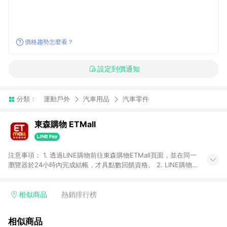
價格趨勢怎麼看？
設定到價通知
分類：
運動戶外
汽車用品
汽車零件
東森購物 ETMall
注意事項： 1. 透過LINE購物前往東森購物ETMall頁面，並在同一
瀏覽器於24小時內完成結帳，才具點數回饋資格。 2. LINE購物
點數回饋僅限「東森購物ETMall」商品，購買不具返點類別的商
品，以及使用網連通會員、企業福委會員等身份結帳成立之訂
單，皆不在點數回饋範圍內。 3. 如購買以下類別商品，將無法獲
相似商品
熱銷排行榜
得點數回饋：旅遊/住宿券、餐票券、手錶、精品、珠寶、
APPLE、愛買、虛擬點數卡、悠遊卡、一卡通、icash愛金卡、環
相似商品
球嚴選、商城、專案商品、「草莓網」全館商品。 4. 如取消訂