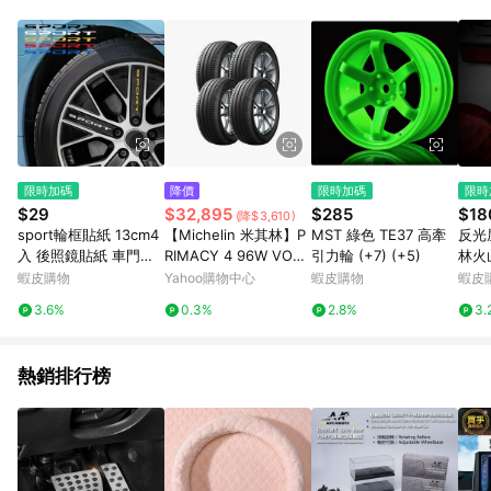
單、退貨、退款或購物中登出東森購物ETMall，將無法獲得點數
回饋。 5. 點數回饋會扣除所有折扣優惠後之最終發票金額計算，
實際回饋請依LINE購物通知為主。 6. 訂單如有使用東森購物
ETMall站內之折扣優惠(包含但不限於東森幣、樂透金、東森現金
券等)，不具點數回饋資格。詳細請依東森購物ETMall之結帳頁面
顯示為準。 7. LINE購物設有「單一商品最高回饋點數」機制(特
殊活動時開放「回饋無上限」)，以同一訂單中同一商品不論件數
計算，並依訂單成立時間當下LINE購物所設定的回饋機制為準。
8. LINE購物為購物資訊整合性平台，商品資料更新會有時間差，
限時加碼
降價
限時加碼
限時
如顯示之商品規格、顏色、價位、贈品與東森購物ETMall銷售網
$29
$32,895
$285
$18
(降$3,610)
頁不符，以銷售網頁標示為準。 9. 若有贈點爭議，請務必於訂單
sport輪框貼紙 13cm4
【Michelin 米其林】P
MST 綠色 TE37 高牽
反光
日期+180天以內至LINE購物客服洽詢；若超過180天(含)以上進
入 後照鏡貼紙 車門把
RIMACY 4 96W VOL
引力輪 (+7) (+5)
林火
行申訴，恕無法贈點回饋。 10. 部分點數紅包僅限指定商品使
手貼 汽車貼紙 輪圈貼
高性能輪胎_235/40/1
車貼
蝦皮購物
Yahoo購物中心
蝦皮購物
蝦皮
用，或不適用於無回饋商品。各點數紅包之適用商品與使用條件
紙 車輪貼紙 車貼【CW
9吋_四入組 送安裝(車
除不
請依點數紅包頁面規則為準。
3.6%
0.3%
2.8%
3.
0409】普特汽車精品
麗屋)
水貼
熱銷排行榜