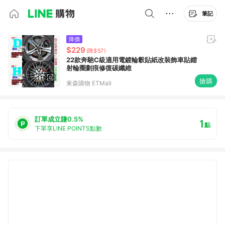
筆記
降價
$229
(降$57)
22款奔馳C級適用電鍍輪轂貼紙改裝飾車貼鐳
射輪圈劃痕修復碳纖維
搶購
東森購物 ETMall
訂單成立賺0.5%
1
點
下單享LINE POINTS點數