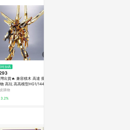
訊整合性平台，商
銷售網頁標示為
進行申訴，恕無法
使用條件請依點數
$1,400
限時加碼
限時加碼
【東海模型】BANDAI 1/100 MG
293
$2,450
砲擊型薩克勇士 露娜瑪麗亞·霍克
灣出貨🔥 兼容積木 高達 擺件
GSC良笑 MOD
專用機
LINE禮物
物 高玩 高高模型HG1/144不
ng’s Styl
火曉大鷲鳥高達模型拚裝玩具
版&王金版 
皮購物
蝦皮購物
甲戰士機器人
3.2%
6.4%