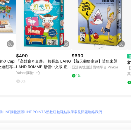
$490
$690
 Capi
『高雄龐奇桌遊』 拉長島 LANG
【新天鵝堡桌遊】鯊魚來襲
$
桌上遊戲專
LAND ROMME 繁體中文版 正版
亞洲跨境設計購物平台 Pinkoi
【
桌上遊戲專賣店
Yahoo購物中心
萬
1%
0%
動
LINE購物護照
LINE POINTS點數紅包
賺點教學
常見問題
聯絡我們