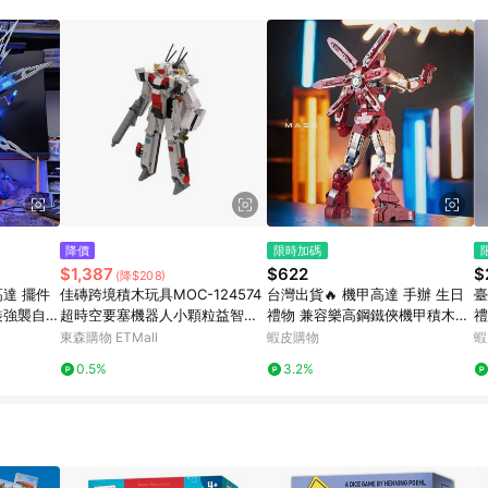
訂單成立時間當下LINE購物所設定的回饋機制為準。 8. LINE購物為購物資
，如顯示之商品規格、顏色、價位、贈品與東森購物ETMall銷售網頁不符，以
，請務必於訂單日期+180天以內至LINE購物客服洽詢；若超過180天(含)以上
部分點數紅包僅限指定商品使用，或不適用於無回饋商品。各點數紅包之適用商品與
降價
限時加碼
$1,387
$622
$
(降$208)
高達 擺件
佳磚跨境積木玩具MOC-124574
台灣出貨🔥 機甲高達 手辦 生日
臺
裝強襲自由
超時空要塞機器人小顆粒益智拼
禮物 兼容樂高鋼鐵俠機甲積木反
禮
菲尼克斯
速賣通
浩克裝甲新款鋼鐵機器人拼裝益
知
東森購物 ETMall
蝦皮購物
蝦
智男孩
機
0.5%
3.2%