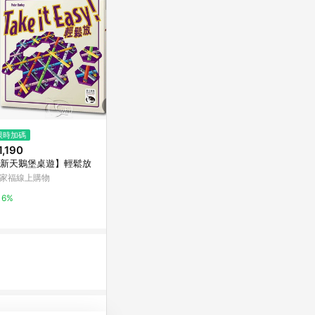
限時加碼
限時加碼
限時加碼
1,190
$1,490
$440
新天鵝堡桌遊】輕鬆放
【新天鵝堡桌遊】乾杯
【桌遊侍】 
解碼器套裝《
家福線上購物
萬家福線上購物
面快速出貨 密
蝦皮購物
6%
6%
時解鎖.解謎
1%