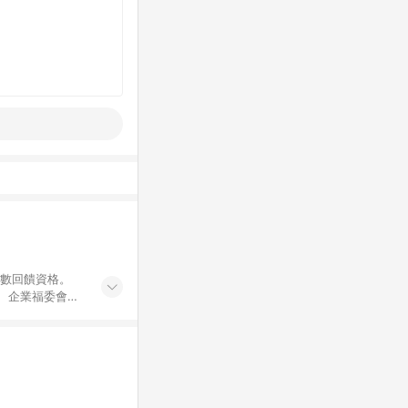
點數回饋資格。
員、企業福委會員
遊/住宿券、餐票
商城、專案商品、
。 5. 點數回
物ETMall站
Mall之結帳頁
以同一訂單中同一