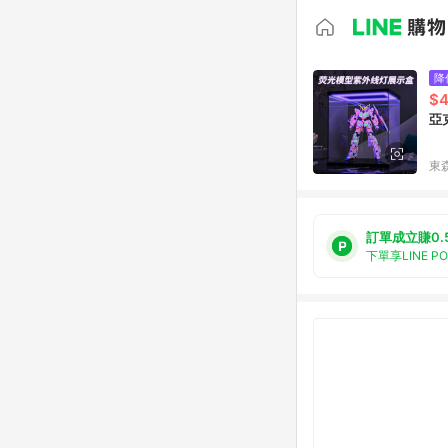
降
$4
亞
東森
訂單成立賺0.
下單享LINE P