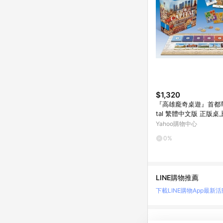
$1,320
『高雄龐奇桌遊』首都華沙
tal 繁體中文版 正版
賣店
Yahoo購物中心
0%
LINE購物推薦
下載LINE購物App
最新活