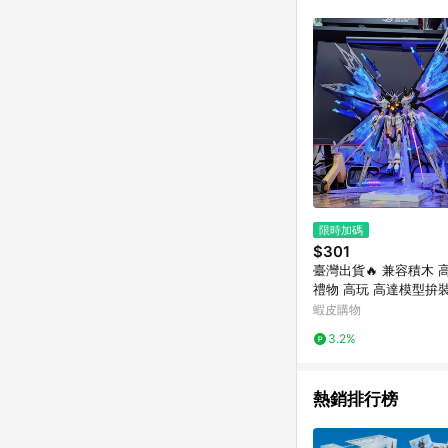
商品不論件數計算，並依
品資料更新會有時間差
準。 9. 若有贈點爭議
贈點回饋。 10. 
紅包頁面規則為準。
限時加碼
$301
臺灣出貨🔥 兼容積木 
禮物 高玩 高達模型拚
紅異端巴巴託斯獨角獸
蝦皮購物
機甲拚裝模型
3.2%
熱銷排行榜