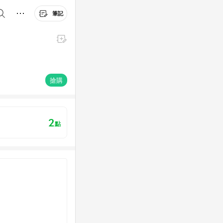
筆記
搶購
2
點