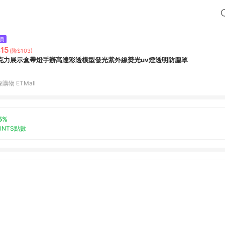
價
15
(降$103)
克力展示盒帶燈手辦高達彩透模型發光紫外線熒光uv燈透明防塵罩
購物 ETMall
5%
OINTS點數