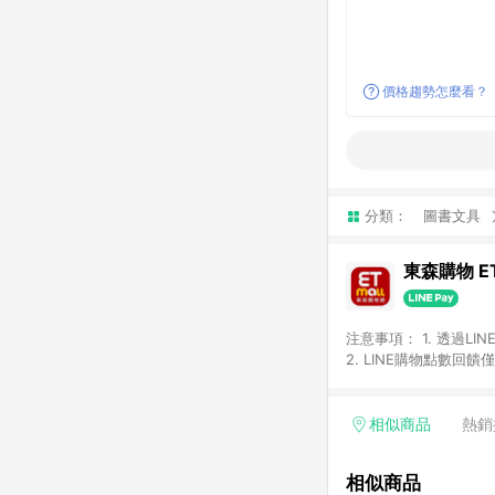
價格趨勢怎麼看？
分類：
圖書文具
東森購物 ET
注意事項： 1. 透過L
2. LINE購物點數
等身份結帳成立之訂單，
券、手錶、精品、珠寶、
「草莓網」全館商品。 
相似商品
熱銷
饋會扣除所有折扣優惠後
內之折扣優惠(包含但不
相似商品
面顯示為準。 7. L