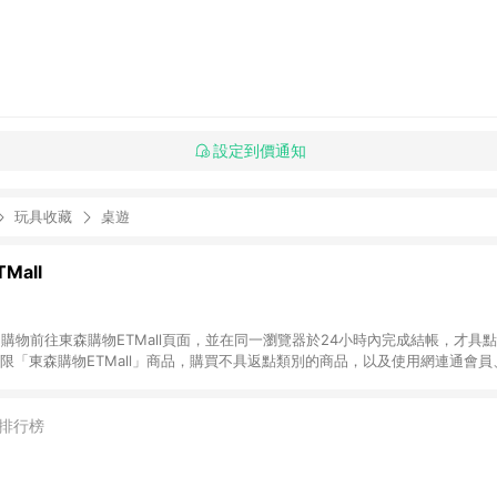
設定到價通知
玩具收藏
桌遊
Mall
INE購物前往東森購物ETMall頁面，並在同一瀏覽器於24小時內完成結帳，才具
回饋僅限「東森購物ETMall」商品，購買不具返點類別的商品，以及使用網連通會
皆不在點數回饋範圍內。 3. 如購買以下類別商品，將無法獲得點數回饋：旅
APPLE、愛買、虛擬點數卡、悠遊卡、一卡通、icash愛金卡、環球嚴選、
4. 如取消訂單、退貨、退款或購物中登出東森購物ETMall，將無法獲得點數回饋
排行榜
之最終發票金額計算，實際回饋請依LINE購物通知為主。 6. 訂單如有使用東森購
限於東森幣、樂透金、東森現金券等)，不具點數回饋資格。詳細請依東森購物ET
INE購物設有「單一商品最高回饋點數」機制(特殊活動時開放「回饋無上限」)，