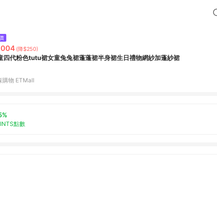
價
,004
(降$250)
童四代粉色tutu裙女童兔兔裙蓬蓬裙半身裙生日禮物網紗加蓬紗裙
購物 ETMall
5%
OINTS點數