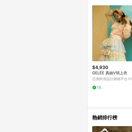
商品不論件數計算，並依
品資料更新會有時間差
準。 9. 若有贈點爭議
贈點回饋。 10. 
紅包頁面規則為準。
$4,930
GELÉE 真絲V領上衣
亞洲跨境設計購物平台 Pin
1%
熱銷排行榜