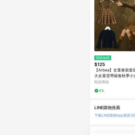
限時加碼
$125
【Arbea】女童春裝套
大女童背帶裙春秋季小
套裙童裝女童兩件套裝【
蝦皮購物
4%
LINE購物推薦
下載LINE購物App
最新活