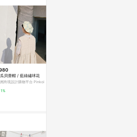
訊整合性平台，商
銷售網頁標示為
進行申訴，恕無法
使用條件請依點數
980
$38
降價
瓜貝蕾帽 / 藍綠繡球花
【4 月新品 1】
$1,784
(降$446)
物貼紙 春季
洲跨境設計購物平台 Pinkoi
復古古著感少女 花邊領兔子花朵
亞洲跨境設計購物
拼布 襯衫半裙套裝
1%
亞洲跨境設計購物平台 Pinkoi
1%
1%