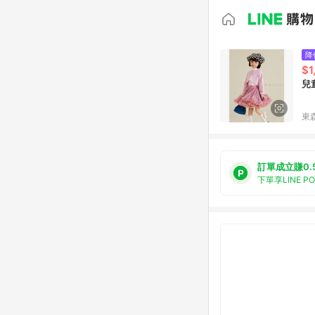
降
$1
兒
東森
訂單成立賺0.
下單享LINE P