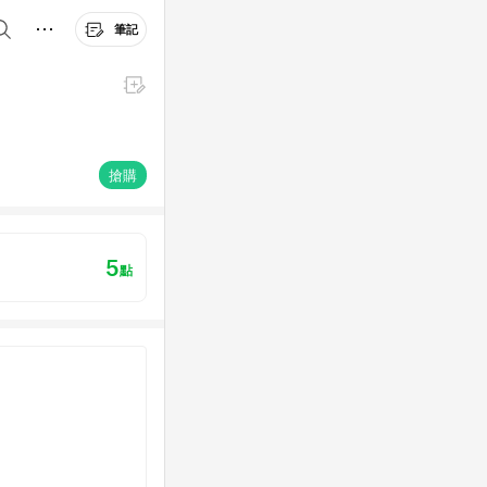
筆記
搶購
5
點