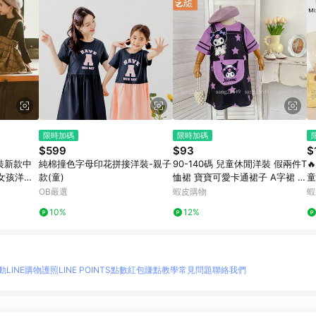
限時加碼
限時加碼
$599
$93
$
裝新款中
純棉撞色字母印花拼接洋裝-親子
90-140碼 兒童休閒洋裝 假兩件T

女孩洋氣
款(童)
恤裙 寶寶可愛卡通裙子 A字裙 草
童
C525】
莓熊 庫洛米Kuromi 韓版童裝ｚ
OB嚴選
蝦皮購物
蝦
２
10%
12%
動
LINE購物護照
LINE POINTS點數紅包
賺點教學
常見問題
聯絡我們