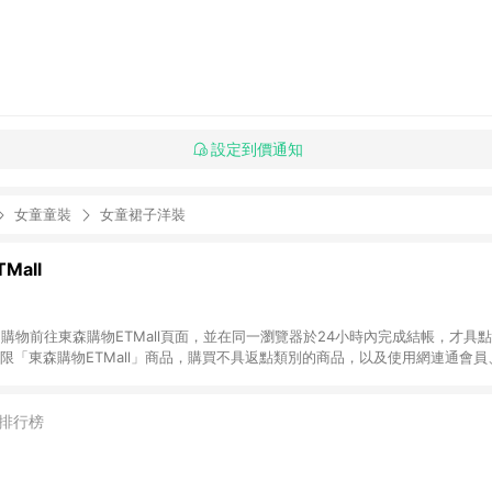
設定到價通知
女童童裝
女童裙子洋裝
Mall
INE購物前往東森購物ETMall頁面，並在同一瀏覽器於24小時內完成結帳，才具
回饋僅限「東森購物ETMall」商品，購買不具返點類別的商品，以及使用網連通會
皆不在點數回饋範圍內。 3. 如購買以下類別商品，將無法獲得點數回饋：旅
APPLE、愛買、虛擬點數卡、悠遊卡、一卡通、icash愛金卡、環球嚴選、
4. 如取消訂單、退貨、退款或購物中登出東森購物ETMall，將無法獲得點數回饋
排行榜
之最終發票金額計算，實際回饋請依LINE購物通知為主。 6. 訂單如有使用東森購
限於東森幣、樂透金、東森現金券等)，不具點數回饋資格。詳細請依東森購物ET
INE購物設有「單一商品最高回饋點數」機制(特殊活動時開放「回饋無上限」)，