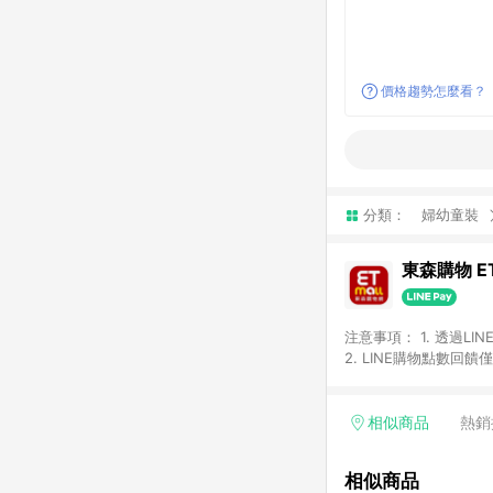
價格趨勢怎麼看？
分類：
婦幼童裝
東森購物 ET
注意事項： 1. 透過L
2. LINE購物點數
等身份結帳成立之訂單，
券、手錶、精品、珠寶、
「草莓網」全館商品。 
相似商品
熱銷
饋會扣除所有折扣優惠後
內之折扣優惠(包含但不
相似商品
面顯示為準。 7. L