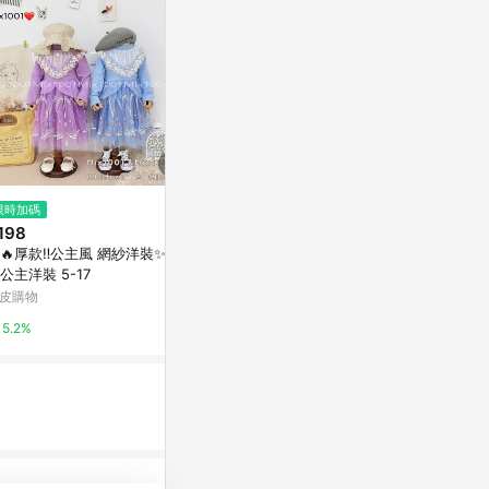
$1,580
限時加碼
限時加碼
簡衣櫥 | 連衣
198
$98
心洋裝
🔥厚款‼️公主風 網紗洋裝✨兒
爆款熱推💖全臺免運 女童時髦裙
亞洲跨境設計購物
公主洋裝 5-17
子洋氣連衣裙夏裝兒童庫洛米公
主裙女寶寶美樂蒂衣服薄 RRPJ
皮購物
蝦皮購物
1%
5.2%
6%