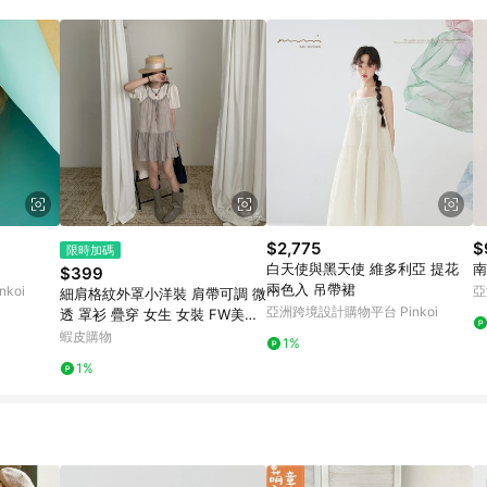
訂單成立時間當下LINE購物所設定的回饋機制為準。 8. LINE購物為購物資
，如顯示之商品規格、顏色、價位、贈品與東森購物ETMall銷售網頁不符，以
，請務必於訂單日期+180天以內至LINE購物客服洽詢；若超過180天(含)以上
部分點數紅包僅限指定商品使用，或不適用於無回饋商品。各點數紅包之適用商品與
$2,775
$
限時加碼
白天使與黑天使 維多利亞 提花
南
$399
兩色入 吊帶裙
koi
亞
細肩格紋外罩小洋裝 肩帶可調 微
亞洲跨境設計購物平台 Pinkoi
透 罩衫 疊穿 女生 女裝 FW美衣
K0593
蝦皮購物
1%
1%