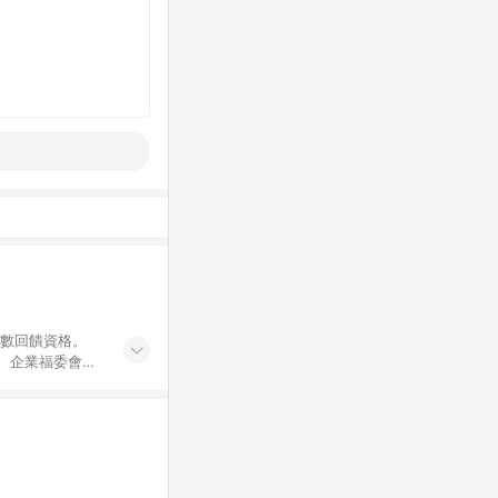
點數回饋資格。
員、企業福委會員
遊/住宿券、餐票
商城、專案商品、
。 5. 點數回
物ETMall站
Mall之結帳頁
以同一訂單中同一