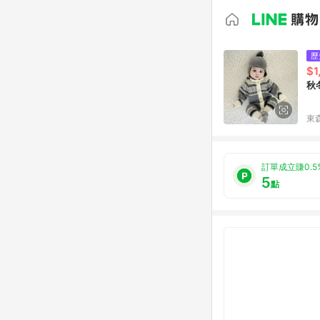
歷
$1
秋
東森
訂單成立賺0.5
5
點