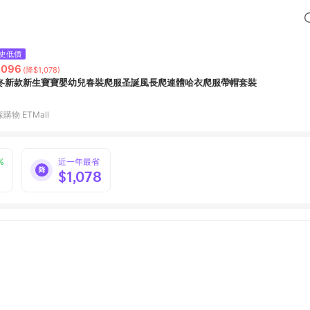
史低價
,096
(降$1,078)
冬新款新生寶寶嬰幼兒春裝爬服圣誕風長爬連體哈衣爬服帶帽套裝
購物 ETMall
%
近一年最省
$1,078