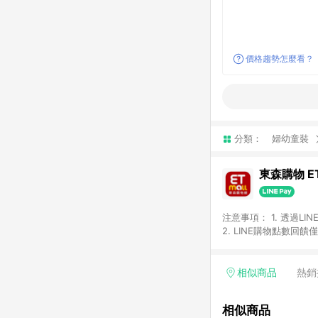
價格趨勢怎麼看？
分類：
婦幼童裝
東森購物 ET
注意事項： 1. 透過L
2. LINE購物點數
等身份結帳成立之訂單，
券、手錶、精品、珠寶、
「草莓網」全館商品。 
相似商品
熱銷
饋會扣除所有折扣優惠後
內之折扣優惠(包含但不
相似商品
面顯示為準。 7. L