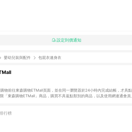
設定到價通知
嬰幼兒裝與配件
包屁衣連身衣
Mall
INE購物前往東森購物ETMall頁面，並在同一瀏覽器於24小時內完成結帳，才具
回饋僅限「東森購物ETMall」商品，購買不具返點類別的商品，以及使用網連通會
皆不在點數回饋範圍內。 3. 如購買以下類別商品，將無法獲得點數回饋：旅
APPLE、愛買、虛擬點數卡、悠遊卡、一卡通、icash愛金卡、環球嚴選、
4. 如取消訂單、退貨、退款或購物中登出東森購物ETMall，將無法獲得點數回饋
排行榜
之最終發票金額計算，實際回饋請依LINE購物通知為主。 6. 訂單如有使用東森購
限於東森幣、樂透金、東森現金券等)，不具點數回饋資格。詳細請依東森購物ET
INE購物設有「單一商品最高回饋點數」機制(特殊活動時開放「回饋無上限」)，