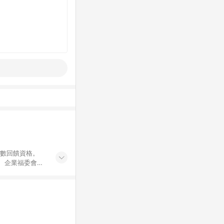
點數回饋資格。
員、企業福委會員
遊/住宿券、餐票
商城、專案商品、
。 5. 點數回
物ETMall站
Mall之結帳頁
以同一訂單中同一