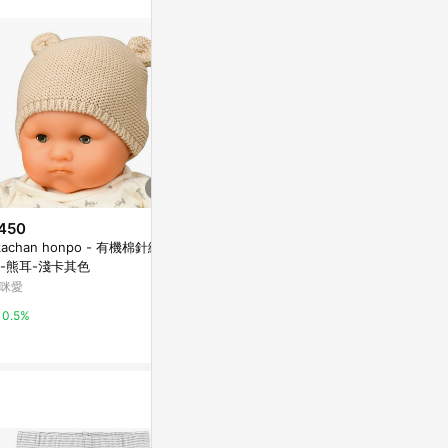
訊整合性平台，商
銷售網頁標示為
進行申訴，恕無法
使用條件請依點數
450
$3,980
$38
kachan honpo - 有機棉針織
熊愛熊壯手工編織泰迪熊熊寶寶k
【11月新作2】0
-熊耳-淺卡其色
nitted teddy bearテディベア玩
物貼紙 聖誕
咪愛
亞洲跨境設計購物平台 Pinkoi
亞洲跨境設計購物
0.5%
1%
1%