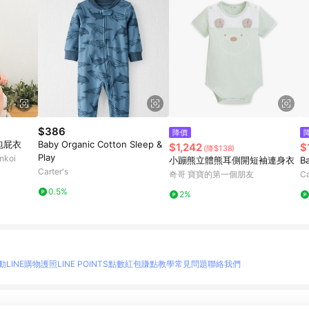
$386
降價
包屁衣
Baby Organic Cotton Sleep &
$1,242
$
(降$138)
Play
koi
小蹦熊立體熊耳側開短袖連身衣
B
Carter's
奇哥 寶寶的第一個朋友
Ca
0.5%
2%
動
LINE購物護照
LINE POINTS點數紅包
賺點教學
常見問題
聯絡我們