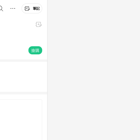
筆記
搶購