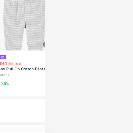
$1,322
降價
降價
OMYMONSTER - 糖絲絲長袖包
194
$452
(降$193)
(降$323
屁衣連口水肩套裝
aby Pull-On Cotton Pants
Baby Spelma
亞洲跨境設計購物平台 Pinkoi
it
rter's
Carter's
1%
0.5%
0.5%