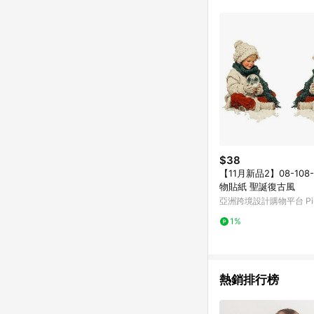
商品不論件數計算，並依
品資料更新會有時間差
準。 9. 若有贈點爭議
贈點回饋。 10. 
紅包頁面規則為準。
$38
【11月新品2】08-108-
物貼紙 聖誕復古風
亞洲跨境設計購物平台 Pin
1%
熱銷排行榜