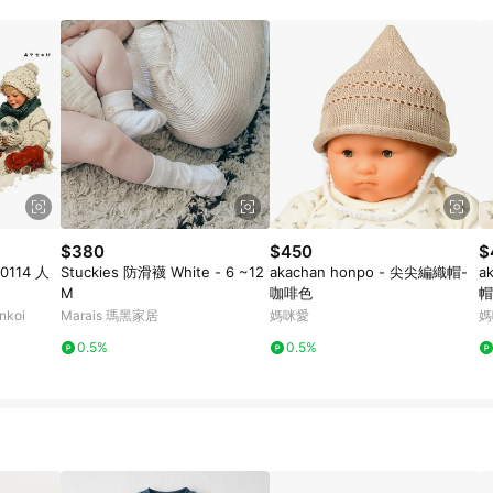
訂單成立時間當下LINE購物所設定的回饋機制為準。 8. LINE購物為購物資
，如顯示之商品規格、顏色、價位、贈品與東森購物ETMall銷售網頁不符，以
，請務必於訂單日期+180天以內至LINE購物客服洽詢；若超過180天(含)以上
部分點數紅包僅限指定商品使用，或不適用於無回饋商品。各點數紅包之適用商品與
$380
$450
$
0114 人
Stuckies 防滑襪 White - 6 ~12
akachan honpo - 尖尖編織帽-
a
M
咖啡色
帽
koi
Marais 瑪黑家居
媽咪愛
媽
0.5%
0.5%