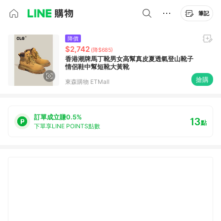
筆記
降價
$2,742
(降$685)
香港潮牌馬丁靴男女高幫真皮夏透氣登山靴子
情侶鞋中幫短靴大黃靴
搶購
東森購物 ETMall
訂單成立賺0.5%
13
點
下單享LINE POINTS點數