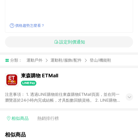
價格趨勢怎麼看？
設定到價通知
分類：
運動戶外
運動鞋/服飾/配件
登山/機能鞋
東森購物 ETMall
注意事項： 1. 透過LINE購物前往東森購物ETMall頁面，並在同一
瀏覽器於24小時內完成結帳，才具點數回饋資格。 2. LINE購物
點數回饋僅限「東森購物ETMall」商品，購買不具返點類別的商
品，以及使用網連通會員、企業福委會員等身份結帳成立之訂
單，皆不在點數回饋範圍內。 3. 如購買以下類別商品，將無法獲
相似商品
熱銷排行榜
得點數回饋：旅遊/住宿券、餐票券、手錶、精品、珠寶、
APPLE、愛買、虛擬點數卡、悠遊卡、一卡通、icash愛金卡、環
相似商品
球嚴選、商城、專案商品、「草莓網」全館商品。 4. 如取消訂