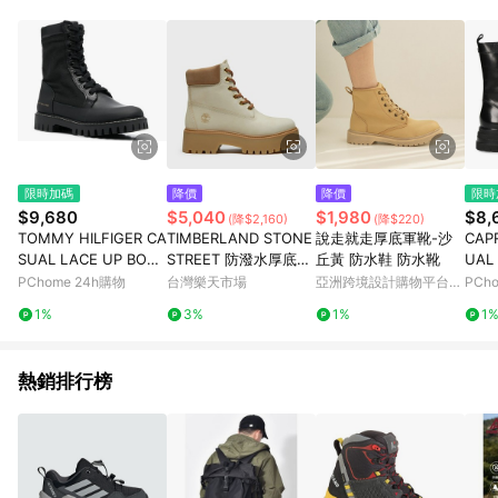
單、退貨、退款或購物中登出東森購物ETMall，將無法獲得點數
回饋。 5. 點數回饋會扣除所有折扣優惠後之最終發票金額計算，
實際回饋請依LINE購物通知為主。 6. 訂單如有使用東森購物
ETMall站內之折扣優惠(包含但不限於東森幣、樂透金、東森現金
券等)，不具點數回饋資格。詳細請依東森購物ETMall之結帳頁面
顯示為準。 7. LINE購物設有「單一商品最高回饋點數」機制(特
殊活動時開放「回饋無上限」)，以同一訂單中同一商品不論件數
計算，並依訂單成立時間當下LINE購物所設定的回饋機制為準。
8. LINE購物為購物資訊整合性平台，商品資料更新會有時間差，
限時加碼
降價
降價
限時
如顯示之商品規格、顏色、價位、贈品與東森購物ETMall銷售網
$9,680
$5,040
$1,980
$8,
(降$2,160)
(降$220)
頁不符，以銷售網頁標示為準。 9. 若有贈點爭議，請務必於訂單
TOMMY HILFIGER CA
TIMBERLAND STONE
說走就走厚底軍靴-沙
CAP
日期+180天以內至LINE購物客服洽詢；若超過180天(含)以上進
SUAL LACE UP BOOT
STREET 防潑水厚底靴
丘黃 防水鞋 防水靴
UAL
行申訴，恕無法贈點回饋。 10. 部分點數紅包僅限指定商品使
黑色女款鞋子
淺米 A2H3CEN7 女鞋
S 
PChome 24h購物
台灣樂天市場
亞洲跨境設計購物平台
PCh
用，或不適用於無回饋商品。各點數紅包之適用商品與使用條件
Pinkoi
請依點數紅包頁面規則為準。
1%
3%
1%
1
熱銷排行榜