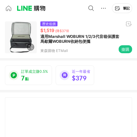
筆記
歷史低價
$1,519
(降$379)
適用Marshall WOBURN 1/2/3代音箱保護套
馬歇爾WOBURN收納包便攜
搶購
東森購物 ETMall
訂單成立賺0.5%
近一年最省
7
$379
點