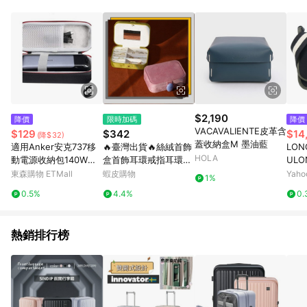
單、退貨、退款或購物中登出東森購物ETMall，將無法獲得點數
回饋。 5. 點數回饋會扣除所有折扣優惠後之最終發票金額計算，
實際回饋請依LINE購物通知為主。 6. 訂單如有使用東森購物
ETMall站內之折扣優惠(包含但不限於東森幣、樂透金、東森現金
券等)，不具點數回饋資格。詳細請依東森購物ETMall之結帳頁面
顯示為準。 7. LINE購物設有「單一商品最高回饋點數」機制(特
殊活動時開放「回饋無上限」)，以同一訂單中同一商品不論件數
計算，並依訂單成立時間當下LINE購物所設定的回饋機制為準。
8. LINE購物為購物資訊整合性平台，商品資料更新會有時間差，
$2,190
降價
限時加碼
降價
如顯示之商品規格、顏色、價位、贈品與東森購物ETMall銷售網
VACAVALIENTE皮革含
$129
$342
$14
(降$32)
頁不符，以銷售網頁標示為準。 9. 若有贈點爭議，請務必於訂單
蓋收納盒M 墨油藍
適用Anker安克737移
🔥臺灣出貨🔥絲絨首飾
LON
日期+180天以內至LINE購物客服洽詢；若超過180天(含)以上進
HOLA
動電源收納包140W超
盒首飾耳環戒指耳環便
UL
行申訴，恕無法贈點回饋。 10. 部分點數紅包僅限指定商品使
級快充24000毫安保護
攜項鍊飾品旅行收納首
寬背
東森購物 ETMall
蝦皮購物
Yah
用，或不適用於無回饋商品。各點數紅包之適用商品與使用條件
1%
盒
飾盒/
黑)
請依點數紅包頁面規則為準。
0.5%
4.4%
0.
熱銷排行榜