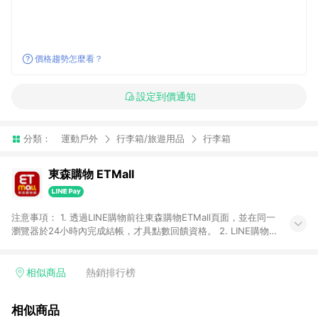
價格趨勢怎麼看？
設定到價通知
分類：
運動戶外
行李箱/旅遊用品
行李箱
東森購物 ETMall
注意事項： 1. 透過LINE購物前往東森購物ETMall頁面，並在同一
瀏覽器於24小時內完成結帳，才具點數回饋資格。 2. LINE購物
點數回饋僅限「東森購物ETMall」商品，購買不具返點類別的商
品，以及使用網連通會員、企業福委會員等身份結帳成立之訂
單，皆不在點數回饋範圍內。 3. 如購買以下類別商品，將無法獲
相似商品
熱銷排行榜
得點數回饋：旅遊/住宿券、餐票券、手錶、精品、珠寶、
APPLE、愛買、虛擬點數卡、悠遊卡、一卡通、icash愛金卡、環
相似商品
球嚴選、商城、專案商品、「草莓網」全館商品。 4. 如取消訂