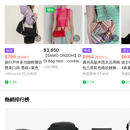
單、退貨、退款或購物中登出東森購物ETMall，將無法獲得點數
回饋。 5. 點數回饋會扣除所有折扣優惠後之最終發票金額計算，
實際回饋請依LINE購物通知為主。 6. 訂單如有使用東森購物
ETMall站內之折扣優惠(包含但不限於東森幣、樂透金、東森現金
券等)，不具點數回饋資格。詳細請依東森購物ETMall之結帳頁面
顯示為準。 7. LINE購物設有「單一商品最高回饋點數」機制(特
殊活動時開放「回饋無上限」)，以同一訂單中同一商品不論件數
計算，並依訂單成立時間當下LINE購物所設定的回饋機制為準。
8. LINE購物為購物資訊整合性平台，商品資料更新會有時間差，
$3,650
降價
降價
歷史
如顯示之商品規格、顏色、價位、贈品與東森購物ETMall銷售網
【SAMO ONDOH】Di
$799
$964
$63
(降$881)
(降$241)
頁不符，以銷售網頁標示為準。 9. 若有贈點爭議，請務必於訂單
Di Bag mini - crinkle r
旅行戶外多功能輕量折
廣州高版本西­太­后馬鞍
波士
日期+180天以內至LINE購物客服洽詢；若超過180天(含)以上進
ed 台灣唯一正版代理
LINE禮物
疊束口袋 墨綠+紫色
包土星彩色格紋鏈條手
4春
行申訴，恕無法贈點回饋。 10. 部分點數紅包僅限指定商品使
韓國包包 側背包
提包腋下包單肩包
包爆
citiesocial 找 好東西
東森購物 ETMall
東森購
用，或不適用於無回饋商品。各點數紅包之適用商品與使用條件
包
請依點數紅包頁面規則為準。
0.5%
0.5%
0.
熱銷排行榜