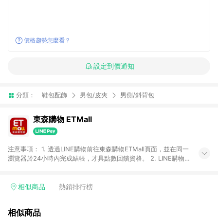
價格趨勢怎麼看？
設定到價通知
分類：
鞋包配飾
男包/皮夾
男側/斜背包
東森購物 ETMall
注意事項： 1. 透過LINE購物前往東森購物ETMall頁面，並在同一
瀏覽器於24小時內完成結帳，才具點數回饋資格。 2. LINE購物
點數回饋僅限「東森購物ETMall」商品，購買不具返點類別的商
品，以及使用網連通會員、企業福委會員等身份結帳成立之訂
單，皆不在點數回饋範圍內。 3. 如購買以下類別商品，將無法獲
相似商品
熱銷排行榜
得點數回饋：旅遊/住宿券、餐票券、手錶、精品、珠寶、
APPLE、愛買、虛擬點數卡、悠遊卡、一卡通、icash愛金卡、環
相似商品
球嚴選、商城、專案商品、「草莓網」全館商品。 4. 如取消訂