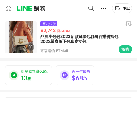
筆記
歷史低價
$2,742
(降$685)
品牌小包包2023新款鏈條包輕奢百搭斜挎包
2022單肩腋下包真皮女包
搶購
東森購物 ETMall
訂單成立賺0.5%
近一年最省
13
$685
點