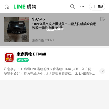
筆記
$9,545
110v全英文洗衣機外貿出口藍光防纏繞全自動
洗脫一體洗衣機110伏
商品已停售
東森購物 ETMall
東森購物 ETMall
注意事項： 1. 透過LINE購物前往東森購物ETMall頁面，並在同一
瀏覽器於24小時內完成結帳，才具點數回饋資格。 2. LINE購物
點數回饋僅限「東森購物ETMall」商品，購買不具返點類別的商
品，以及使用網連通會員、企業福委會員等身份結帳成立之訂
單，皆不在點數回饋範圍內。 3. 如購買以下類別商品，將無法獲
得點數回饋：旅遊/住宿券、餐票券、手錶、精品、珠寶、
APPLE、愛買、虛擬點數卡、悠遊卡、一卡通、icash愛金卡、環
球嚴選、商城、專案商品、「草莓網」全館商品。 4. 如取消訂
單、退貨、退款或購物中登出東森購物ETMall，將無法獲得點數