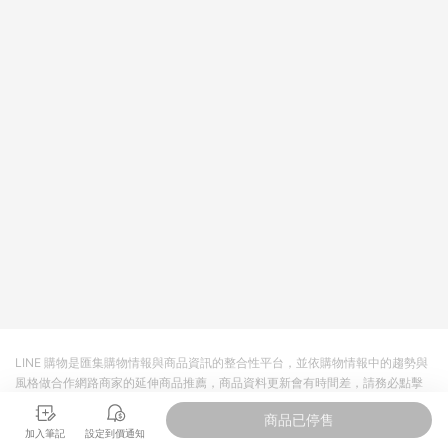
回饋。 5. 點數回饋會扣除所有折扣優惠後之最終發票金額計算，
實際回饋請依LINE購物通知為主。 6. 訂單如有使用東森購物
ETMall站內之折扣優惠(包含但不限於東森幣、樂透金、東森現金
券等)，不具點數回饋資格。詳細請依東森購物ETMall之結帳頁面
顯示為準。 7. LINE購物設有「單一商品最高回饋點數」機制(特
殊活動時開放「回饋無上限」)，以同一訂單中同一商品不論件數
計算，並依訂單成立時間當下LINE購物所設定的回饋機制為準。
8. LINE購物為購物資訊整合性平台，商品資料更新會有時間差，
如顯示之商品規格、顏色、價位、贈品與東森購物ETMall銷售網
頁不符，以銷售網頁標示為準。 9. 若有贈點爭議，請務必於訂單
日期+180天以內至LINE購物客服洽詢；若超過180天(含)以上進
行申訴，恕無法贈點回饋。 10. 部分點數紅包僅限指定商品使
用，或不適用於無回饋商品。各點數紅包之適用商品與使用條件
請依點數紅包頁面規則為準。
LINE 購物是匯集購物情報與商品資訊的整合性平台，並依購物情報中的趨勢與
風格做合作網路商家的延伸商品推薦，商品資料更新會有時間差，請務必點擊
商品至各合作網路商家，確認現售價與購物條件，一切資訊以合作廠商網頁為
商品已停售
準。
加入筆記
設定到價通知