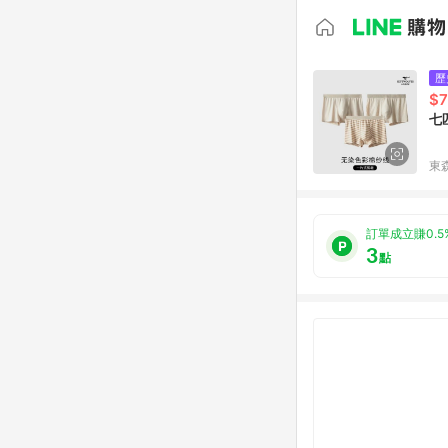
歷
$
七
東森
訂單成立賺0.5
3
點