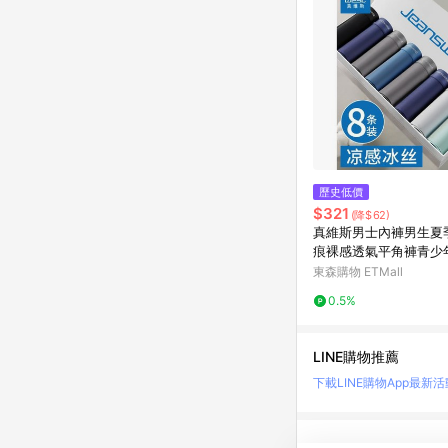
歷史低價
$321
(降$62)
真維斯男士內褲男生夏
痕裸感透氣平角褲青少
角褲
東森購物 ETMall
0.5%
LINE購物推薦
下載LINE購物App
最新活