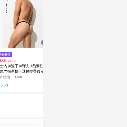
$190
歷史低價
歷史低價
【任3件88折】超輕薄涼爽無痕
136
$548
(降$20)
(降$78)
零觸感｜男士冰絲內褲 超酷涼 舒
士內褲雙丁褲彈力U凸囊性感
男攻三角低腰
適涼感平口褲 男內褲 四角褲
台灣樂天市場
氣內褲男快干透氣提臀鏤空雙
gay個性潮流
森購物 ETMall
東森購物 ETMa
3%
0.5%
0.5%