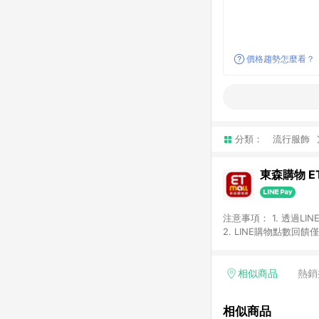
價格趨勢怎麼看？
分類：
流行服飾
東森購物 ET
注意事項： 1. 透過L
2. LINE購物點數
等身份結帳成立之訂單，
券、手錶、精品、珠寶、
「草莓網」全館商品。 
相似商品
熱銷
饋會扣除所有折扣優惠後
內之折扣優惠(包含但不
相似商品
面顯示為準。 7. L