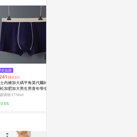
訊整合性平台，商
銷售網頁標示為
進行申訴，恕無法
使用條件請依點數
歷史低價
降價
限時加碼
241
$387
$287
(降$35)
(降$55)
士內褲加大碼平角莫代爾純棉
出口日本高腰塑身美體內褲收腹
男士內褲男平
松加肥加大男生男青年學生四
提臀產后收骨盆媽媽臀無痕薄款
褲透氣加肥加
褲
平角
個性
森購物 ETMall
東森購物 ETMall
蝦皮購物
0.5%
0.5%
4%