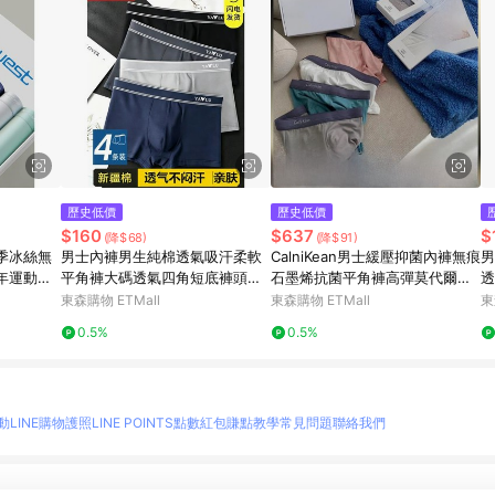
歷史低價
歷史低價
$160
$637
$
(降$68)
(降$91)
季冰絲無
男士內褲男生純棉透氣吸汗柔軟
CalniKean男士緩壓抑菌內褲無痕
男
年運動四
平角褲大碼透氣四角短底褲頭全
石墨烯抗菌平角褲高彈莫代爾四
透
棉夏
角
丁
東森購物 ETMall
東森購物 ETMall
東
0.5%
0.5%
動
LINE購物護照
LINE POINTS點數紅包
賺點教學
常見問題
聯絡我們