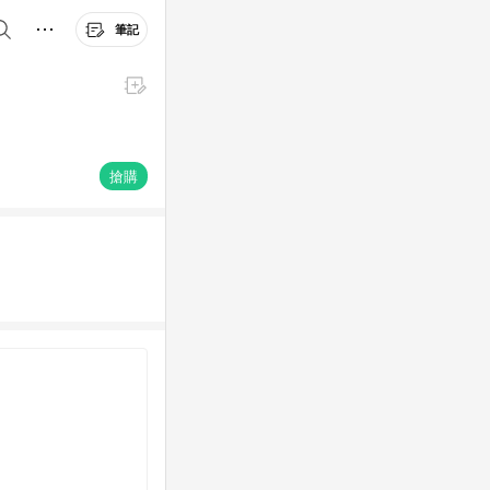
筆記
搶購