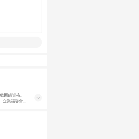
點數回饋資格。
員、企業福委會員
遊/住宿券、餐票
商城、專案商品、
。 5. 點數回
物ETMall站
Mall之結帳頁
以同一訂單中同一