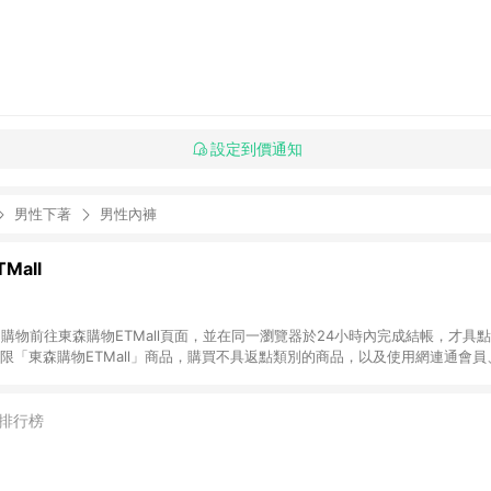
設定到價通知
男性下著
男性內褲
Mall
INE購物前往東森購物ETMall頁面，並在同一瀏覽器於24小時內完成結帳，才具
回饋僅限「東森購物ETMall」商品，購買不具返點類別的商品，以及使用網連通會
皆不在點數回饋範圍內。 3. 如購買以下類別商品，將無法獲得點數回饋：旅
APPLE、愛買、虛擬點數卡、悠遊卡、一卡通、icash愛金卡、環球嚴選、
4. 如取消訂單、退貨、退款或購物中登出東森購物ETMall，將無法獲得點數回饋
排行榜
之最終發票金額計算，實際回饋請依LINE購物通知為主。 6. 訂單如有使用東森購
限於東森幣、樂透金、東森現金券等)，不具點數回饋資格。詳細請依東森購物ET
INE購物設有「單一商品最高回饋點數」機制(特殊活動時開放「回饋無上限」)，