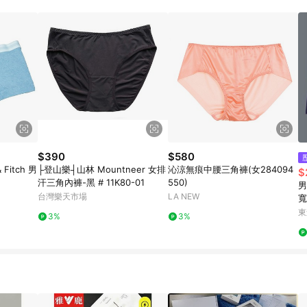
訂單成立時間當下LINE購物所設定的回饋機制為準。 8. LINE購物為購物資
，如顯示之商品規格、顏色、價位、贈品與東森購物ETMall銷售網頁不符，以
，請務必於訂單日期+180天以內至LINE購物客服洽詢；若超過180天(含)以上
部分點數紅包僅限指定商品使用，或不適用於無回饋商品。各點數紅包之適用商品與
$390
$580
 Fitch 男
├登山樂┤山林 Mountneer 女排
沁涼無痕中腰三角褲(女284094
$
汗三角內褲-黑 # 11K80-01
550)
男
台灣樂天市場
LA NEW
寬
角
東
3%
3%