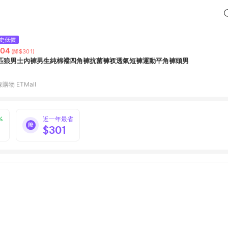
史低價
704
(降$301)
匹狼男士內褲男生純棉襠四角褲抗菌褲衩透氣短褲運動平角褲頭男
購物 ETMall
%
近一年最省
$301