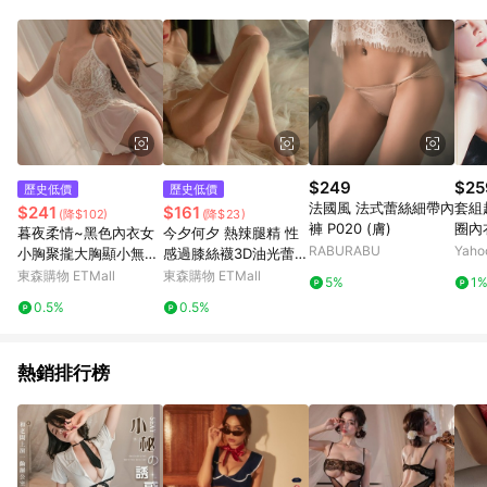
單、退貨、退款或購物中登出東森購物ETMall，將無法獲得點數
回饋。 5. 點數回饋會扣除所有折扣優惠後之最終發票金額計算，
實際回饋請依LINE購物通知為主。 6. 訂單如有使用東森購物
ETMall站內之折扣優惠(包含但不限於東森幣、樂透金、東森現金
券等)，不具點數回饋資格。詳細請依東森購物ETMall之結帳頁面
顯示為準。 7. LINE購物設有「單一商品最高回饋點數」機制(特
殊活動時開放「回饋無上限」)，以同一訂單中同一商品不論件數
計算，並依訂單成立時間當下LINE購物所設定的回饋機制為準。
8. LINE購物為購物資訊整合性平台，商品資料更新會有時間差，
$249
$25
歷史低價
歷史低價
如顯示之商品規格、顏色、價位、贈品與東森購物ETMall銷售網
法國風 法式蕾絲細帶內
套組
$241
$161
(降$102)
(降$23)
頁不符，以銷售網頁標示為準。 9. 若有贈點爭議，請務必於訂單
褲 P020 (膚)
圈內
暮夜柔情~黑色內衣女
今夕何夕 熱辣腿精 性
日期+180天以內至LINE購物客服洽詢；若超過180天(含)以上進
內衣
RABURABU
Yah
小胸聚攏大胸顯小無鋼
感過膝絲襪3D油光蕾絲
行申訴，恕無法贈點回饋。 10. 部分點數紅包僅限指定商品使
賣了!!
圈不空杯蕾絲文胸胸罩
情調火辣超薄黑絲
東森購物 ETMall
東森購物 ETMall
用，或不適用於無回饋商品。各點數紅包之適用商品與使用條件
5%
1
請依點數紅包頁面規則為準。
0.5%
0.5%
熱銷排行榜