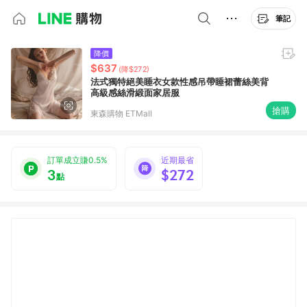
筆記
降價
$637
(降$272)
法式獨特絕美睡衣女款性感吊帶睡裙蕾絲美背
高級感絲滑緞面家居服
搶購
東森購物 ETMall
訂單成立賺0.5%
近期最省
3
$272
點