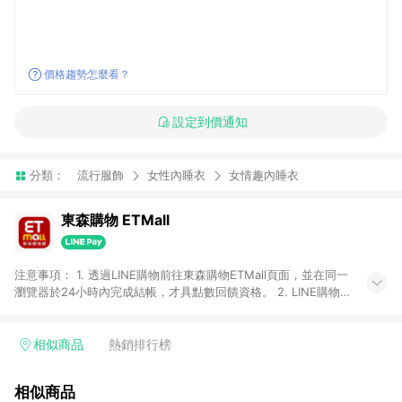
價格趨勢怎麼看？
設定到價通知
分類：
流行服飾
女性內睡衣
女情趣內睡衣
東森購物 ETMall
注意事項： 1. 透過LINE購物前往東森購物ETMall頁面，並在同一
瀏覽器於24小時內完成結帳，才具點數回饋資格。 2. LINE購物
點數回饋僅限「東森購物ETMall」商品，購買不具返點類別的商
品，以及使用網連通會員、企業福委會員等身份結帳成立之訂
單，皆不在點數回饋範圍內。 3. 如購買以下類別商品，將無法獲
相似商品
熱銷排行榜
得點數回饋：旅遊/住宿券、餐票券、手錶、精品、珠寶、
APPLE、愛買、虛擬點數卡、悠遊卡、一卡通、icash愛金卡、環
相似商品
球嚴選、商城、專案商品、「草莓網」全館商品。 4. 如取消訂