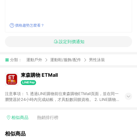
價格趨勢怎麼看？
設定到價通知
分類：
運動戶外
運動鞋/服飾/配件
男性泳裝
東森購物 ETMall
注意事項： 1. 透過LINE購物前往東森購物ETMall頁面，並在同一
瀏覽器於24小時內完成結帳，才具點數回饋資格。 2. LINE購物
點數回饋僅限「東森購物ETMall」商品，購買不具返點類別的商
品，以及使用網連通會員、企業福委會員等身份結帳成立之訂
單，皆不在點數回饋範圍內。 3. 如購買以下類別商品，將無法獲
相似商品
熱銷排行榜
得點數回饋：旅遊/住宿券、餐票券、手錶、精品、珠寶、
APPLE、愛買、虛擬點數卡、悠遊卡、一卡通、icash愛金卡、環
相似商品
球嚴選、商城、專案商品、「草莓網」全館商品。 4. 如取消訂