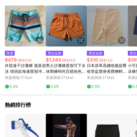
單、退貨、退款或購物中登出東森購物ETMall，將無法獲得點數
回饋。 5. 點數回饋會扣除所有折扣優惠後之最終發票金額計算，
實際回饋請依LINE購物通知為主。 6. 訂單如有使用東森購物
ETMall站內之折扣優惠(包含但不限於東森幣、樂透金、東森現金
券等)，不具點數回饋資格。詳細請依東森購物ETMall之結帳頁面
顯示為準。 7. LINE購物設有「單一商品最高回饋點數」機制(特
殊活動時開放「回饋無上限」)，以同一訂單中同一商品不論件數
計算，並依訂單成立時間當下LINE購物所設定的回饋機制為準。
8. LINE購物為購物資訊整合性平台，商品資料更新會有時間差，
降價
歷史低價
歷史低價
歷史
如顯示之商品規格、顏色、價位、贈品與東森購物ETMall銷售網
$479
$1,343
$310
$19
(降$204)
(降$252)
(降$132)
頁不符，以銷售網頁標示為準。 9. 若有贈點爭議，請務必於訂單
外貿速干沙灘褲 溫泉游
男士沙灘褲度假可下水
日本原單高腰收腹提臀
小可折扣 
日期+180天以內至LINE購物客服洽詢；若超過180天(含)以上進
泳 情侶款海邊度假沖浪
休閑褲時尚百搭純色通
收骨盆塑身美體褲輕薄
泳褲
行申訴，恕無法贈點回饋。 10. 部分點數紅包僅限指定商品使
褲夏季時尚休閑五分
勤短褲居家三分褲男款
無痕打底安全女士內褲
閑保
東森購物 ETMall
東森購物 ETMall
東森購物 ETMall
東森購
用，或不適用於無回饋商品。各點數紅包之適用商品與使用條件
請依點數紅包頁面規則為準。
0.5%
0.5%
0.5%
0.
熱銷排行榜