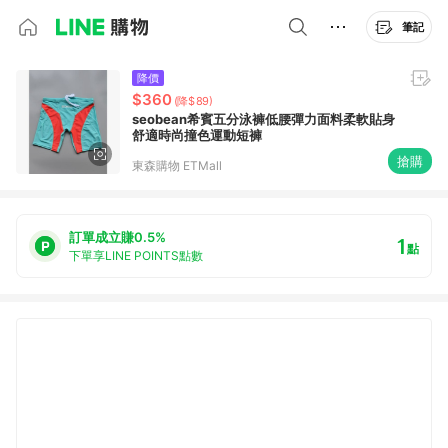
筆記
降價
$360
(降$89)
seobean希賓五分泳褲低腰彈力面料柔軟貼身
舒適時尚撞色運動短褲
搶購
東森購物 ETMall
訂單成立賺0.5%
1
點
下單享LINE POINTS點數