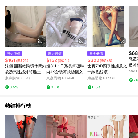
單、退貨、退款或購物中登出東森購物ETMall，將無法獲得點數
回饋。 5. 點數回饋會扣除所有折扣優惠後之最終發票金額計算，
實際回饋請依LINE購物通知為主。 6. 訂單如有使用東森購物
ETMall站內之折扣優惠(包含但不限於東森幣、樂透金、東森現金
券等)，不具點數回饋資格。詳細請依東森購物ETMall之結帳頁面
顯示為準。 7. LINE購物設有「單一商品最高回饋點數」機制(特
殊活動時開放「回饋無上限」)，以同一訂單中同一商品不論件數
計算，並依訂單成立時間當下LINE購物所設定的回饋機制為準。
8. LINE購物為購物資訊整合性平台，商品資料更新會有時間差，
$68
歷史低價
歷史低價
歷史低價
如顯示之商品規格、顏色、價位、贈品與東森購物ETMall銷售網
隱匿
$161
$152
$322
(降$23)
(降$21)
(降$46)
頁不符，以銷售網頁標示為準。 9. 若有贈點爭議，請務必於訂單
然薄
沫儷 甜新款跨境休閑純
姬Gill：日系長筒襪時
舍賓70D四季性感反光
日期+180天以內至LINE購物客服洽詢；若超過180天(含)以上進
Mia 
欲誘惑性感外貿雕空兩
尚JK套裝薄款絲襪女顯
一線襠絲襪
行申訴，恕無法贈點回饋。 10. 部分點數紅包僅限指定商品使
面性感黑絲女
瘦性感防滑
東森購物 ETMall
東森購物 ETMall
東森購物 ETMall
用，或不適用於無回饋商品。各點數紅包之適用商品與使用條件
2
請依點數紅包頁面規則為準。
0.5%
0.5%
0.5%
熱銷排行榜