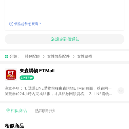
價格趨勢怎麼看？
設定到價通知
分類：
鞋包配飾
女性飾品配件
女性絲襪
東森購物 ETMall
注意事項： 1. 透過LINE購物前往東森購物ETMall頁面，並在同一
瀏覽器於24小時內完成結帳，才具點數回饋資格。 2. LINE購物
點數回饋僅限「東森購物ETMall」商品，購買不具返點類別的商
品，以及使用網連通會員、企業福委會員等身份結帳成立之訂
單，皆不在點數回饋範圍內。 3. 如購買以下類別商品，將無法獲
相似商品
熱銷排行榜
得點數回饋：旅遊/住宿券、餐票券、手錶、精品、珠寶、
APPLE、愛買、虛擬點數卡、悠遊卡、一卡通、icash愛金卡、環
相似商品
球嚴選、商城、專案商品、「草莓網」全館商品。 4. 如取消訂