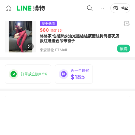
筆記
歷史低價
$80
(降$185)
格格家 性感辣妹油光黑絲絲襪蕾絲長筒襪夜店
款紅邊撞色吊帶襪子
搶購
東森購物 ETMall
近一年最省
訂單成立賺0.5%
$185