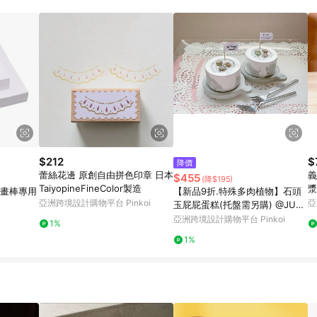
訂單成立時間當下LINE購物所設定的回饋機制為準。 8. LINE購物為購物資
，如顯示之商品規格、顏色、價位、贈品與東森購物ETMall銷售網頁不符，以
，請務必於訂單日期+180天以內至LINE購物客服洽詢；若超過180天(含)以上
部分點數紅包僅限指定商品使用，或不適用於無回饋商品。各點數紅包之適用商品與
$212
$
降價
蕾絲花邊 原創自由拼色印章 日本
義
$455
(降$195)
TaiyopineFineColor製造
漿
磅油畫棒專用
【新品9折.特殊多肉植物】石頭
亞洲跨境設計購物平台 Pinkoi
亞
玉屁屁蛋糕(托盤需另購) @JU多
肉
亞洲跨境設計購物平台 Pinkoi
1%
1%