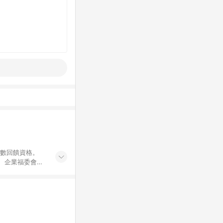
點數回饋資格。
員、企業福委會員
遊/住宿券、餐票
商城、專案商品、
。 5. 點數回
物ETMall站
Mall之結帳頁
以同一訂單中同一