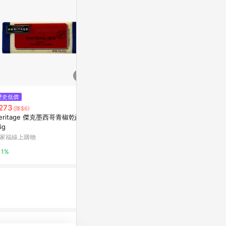
歷史低價
降價
降價
273
$550
$120
(降$6)
(降$183)
(降$24)
eritage 傑克墨西哥青椒乾酪 2
鮮奶乳酪
統一布丁100
6g
天以上
聖保羅烘焙花園
家福線上購物
萬家福線上購
2%
1%
1%