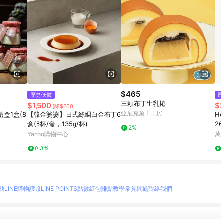
$465
歷史低價
三顆布丁生乳捲
$1,500
$
(降$660)
亞尼克菓子工房
盒1盒(8
【韓金婆婆】日式絲綢白金布丁6
H
盒(6杯/盒，135g/杯)
2
2%
Yahoo購物中心
萬
0.3%
動
LINE購物護照
LINE POINTS點數紅包
賺點教學
常見問題
聯絡我們