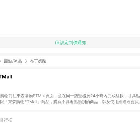
設定到價通知
甜點/冰品
布丁奶酪
Mall
INE購物前往東森購物ETMall頁面，並在同一瀏覽器於24小時內完成結帳，才具
回饋僅限「東森購物ETMall」商品，購買不具返點類別的商品，以及使用網連通會
皆不在點數回饋範圍內。 3. 如購買以下類別商品，將無法獲得點數回饋：旅
APPLE、愛買、虛擬點數卡、悠遊卡、一卡通、icash愛金卡、環球嚴選、
4. 如取消訂單、退貨、退款或購物中登出東森購物ETMall，將無法獲得點數回饋
排行榜
之最終發票金額計算，實際回饋請依LINE購物通知為主。 6. 訂單如有使用東森購
限於東森幣、樂透金、東森現金券等)，不具點數回饋資格。詳細請依東森購物ET
INE購物設有「單一商品最高回饋點數」機制(特殊活動時開放「回饋無上限」)，