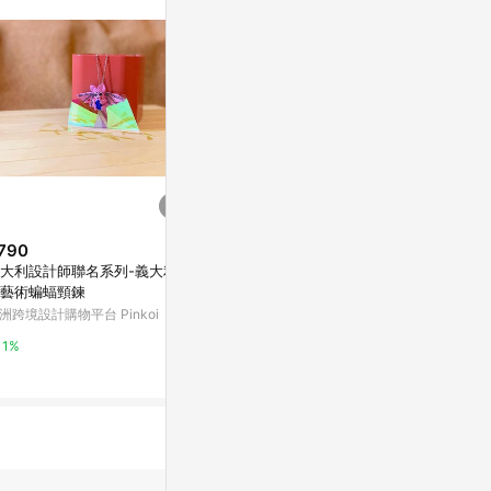
訊整合性平台，商
銷售網頁標示為
進行申訴，恕無法
使用條件請依點數
790
$199
$400
大利設計師聯名系列-義大利紙
(預購) 莫蘭迪粉系列 | 幾何多邊
花朵雙層蛋糕【Ha
藝術蝙蝠頸鍊
形雙色水泥盆器 可搭同色系底盤
Bamboo傳
喜】
洲跨境設計購物平台 Pinkoi
亞洲跨境設計購物平台 Pinkoi
亞洲跨境設計購物
1%
1%
1%