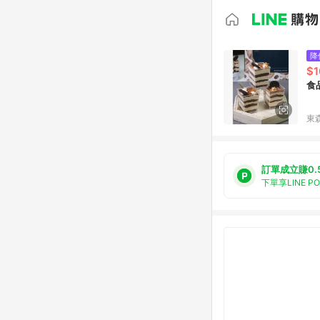
降
$1
食
東森
訂單成立賺0.
下單享LINE P