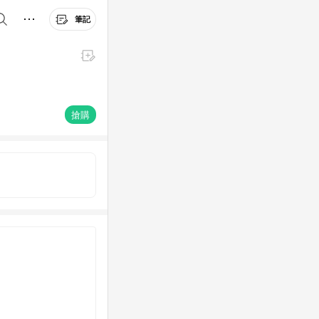
筆記
搶購