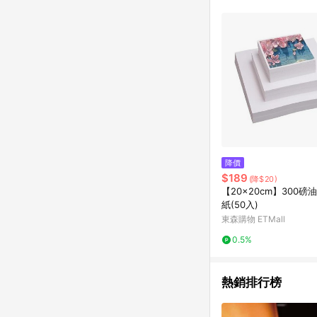
商品不論件數計算，並依
品資料更新會有時間差
準。 9. 若有贈點爭議
贈點回饋。 10. 
紅包頁面規則為準。
降價
$189
(降$20)
【20x20cm】300
紙(50入)
東森購物 ETMall
0.5%
熱銷排行榜