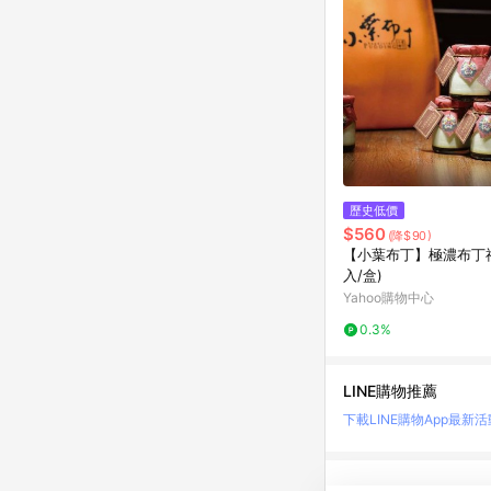
歷史低價
$560
(降$90)
【小葉布丁】極濃布丁禮
入/盒)
Yahoo購物中心
0.3%
LINE購物推薦
下載LINE購物App
最新活