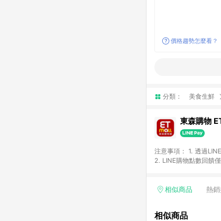
價格趨勢怎麼看？
分類：
美食生鮮
東森購物 ET
注意事項： 1. 透過L
2. LINE購物點數
等身份結帳成立之訂單，
券、手錶、精品、珠寶、
「草莓網」全館商品。 
相似商品
熱銷
饋會扣除所有折扣優惠後
內之折扣優惠(包含但不
相似商品
面顯示為準。 7. L