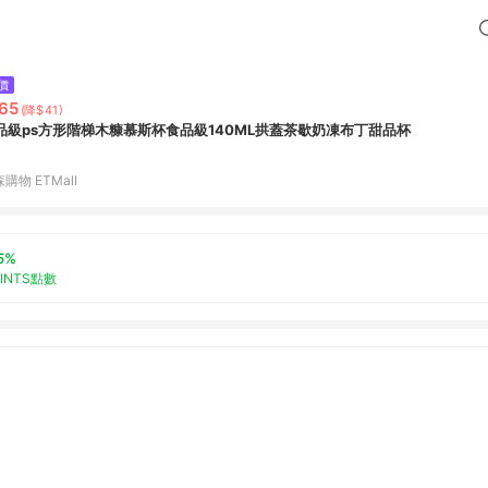
價
65
(降$41)
品級ps方形階梯木糠慕斯杯食品級140ML拱蓋茶歇奶凍布丁甜品杯
購物 ETMall
5%
OINTS點數