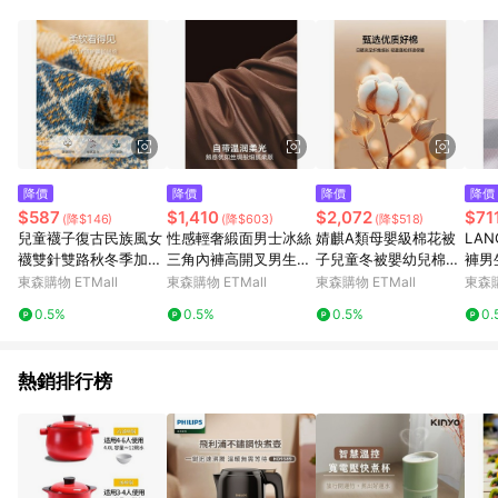
單、退貨、退款或購物中登出東森購物ETMall，將無法獲得點數
回饋。 5. 點數回饋會扣除所有折扣優惠後之最終發票金額計算，
實際回饋請依LINE購物通知為主。 6. 訂單如有使用東森購物
ETMall站內之折扣優惠(包含但不限於東森幣、樂透金、東森現金
券等)，不具點數回饋資格。詳細請依東森購物ETMall之結帳頁面
顯示為準。 7. LINE購物設有「單一商品最高回饋點數」機制(特
殊活動時開放「回饋無上限」)，以同一訂單中同一商品不論件數
計算，並依訂單成立時間當下LINE購物所設定的回饋機制為準。
8. LINE購物為購物資訊整合性平台，商品資料更新會有時間差，
降價
降價
降價
降價
如顯示之商品規格、顏色、價位、贈品與東森購物ETMall銷售網
$587
$1,410
$2,072
$71
(降$146)
(降$603)
(降$518)
頁不符，以銷售網頁標示為準。 9. 若有贈點爭議，請務必於訂單
兒童襪子復古民族風女
性感輕奢緞面男士冰絲
婧麒A類母嬰級棉花被
LANGT
日期+180天以內至LINE購物客服洽詢；若超過180天(含)以上進
襪雙針雙路秋冬季加厚
三角內褲高開叉男生舒
子兒童冬被嬰幼兒棉被
褲男
行申訴，恕無法贈點回饋。 10. 部分點數紅包僅限指定商品使
保暖堆堆襪中筒無骨襪
適透氣男短褲2026新
保暖春秋學生宿舍被芯
筒2
東森購物 ETMall
東森購物 ETMall
東森購物 ETMall
東森購
用，或不適用於無回饋商品。各點數紅包之適用商品與使用條件
款
a
褲男
請依點數紅包頁面規則為準。
0.5%
0.5%
0.5%
0.
熱銷排行榜