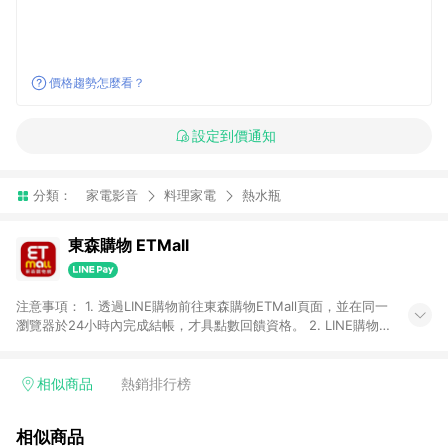
價格趨勢怎麼看？
設定到價通知
分類：
家電影音
料理家電
熱水瓶
東森購物 ETMall
注意事項： 1. 透過LINE購物前往東森購物ETMall頁面，並在同一
瀏覽器於24小時內完成結帳，才具點數回饋資格。 2. LINE購物
點數回饋僅限「東森購物ETMall」商品，購買不具返點類別的商
品，以及使用網連通會員、企業福委會員等身份結帳成立之訂
單，皆不在點數回饋範圍內。 3. 如購買以下類別商品，將無法獲
相似商品
熱銷排行榜
得點數回饋：旅遊/住宿券、餐票券、手錶、精品、珠寶、
APPLE、愛買、虛擬點數卡、悠遊卡、一卡通、icash愛金卡、環
相似商品
球嚴選、商城、專案商品、「草莓網」全館商品。 4. 如取消訂