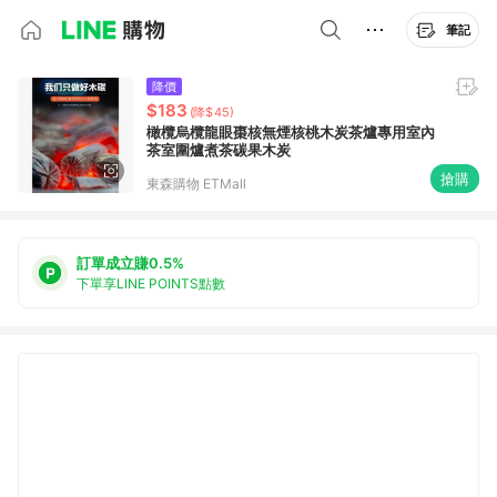
筆記
降價
$183
(降$45)
橄欖烏欖龍眼棗核無煙核桃木炭茶爐專用室內
茶室圍爐煮茶碳果木炭
搶購
東森購物 ETMall
訂單成立賺0.5%
下單享LINE POINTS點數