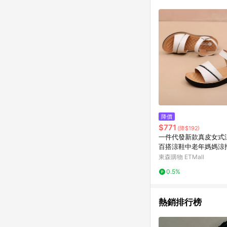
商品不論件數計算，並依
品資料更新會有時間差
準。 9. 若有贈點爭議
贈點回饋。 10. 
紅包頁面規則為準。
降價
$771
(降$192)
一件代發新款真皮女式
百搭涼鞋中老年媽媽涼
銷
東森購物 ETMall
0.5%
熱銷排行榜