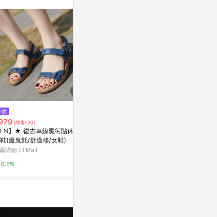
訊整合性平台，商
銷售網頁標示為
進行申訴，恕無法
使用條件請依點數
降價
降價
降價
979
$644
$980
(降$120)
(降$160)
(降$24
LN】★ 復古車線魔術貼休閒
2026夏季新款涼鞋女大碼41 42
2026夏季新
鞋(魔鬼氈/舒適修/女鞋)
厚底35初中學生小碼34超火運動
厚底35初中
涼鞋
涼鞋
森購物 ETMall
東森購物 ETMall
東森購物 ETMa
0.5%
0.5%
0.5%