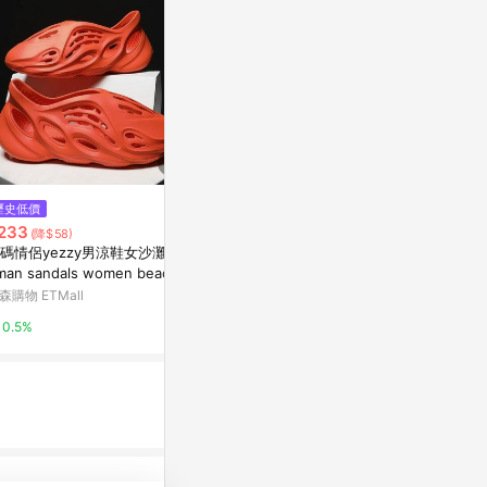
歷史低價
限時加碼
限時加碼
233
$299
$2,680
(降$58)
碼情侶yezzy男涼鞋女沙灘鞋R
台灣附發票💕包頭法式單鞋 歐美
HOKA ONE O
man sandals women beach s
時尚 小香風 拼色 圓頭 粗跟 高跟
overy Mul
oes
鞋 氣質涼鞋 平底鞋 女鞋小香風
7951BBLC
森購物 ETMall
蝦皮購物
摩曼頓線上商
圓頭 粗跟
0.5%
6%
16%