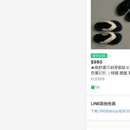
限時加碼
$980
🔥很舒適👍🏻好穿新款☺️
空運🇰🇷 ｜韓國 鬍鬚
夾腳 拖鞋。36097 B
蝦皮購物
1%
LINE購物推薦
下載LINE購物App
最新活