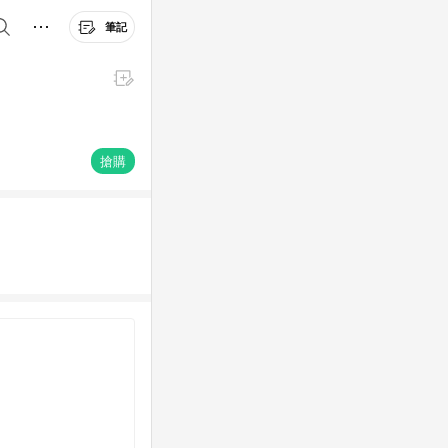
筆記
搶購