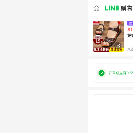
歷
$1
媽
東森
訂單成立賺0.5