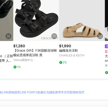
$1,280
$1,990
【Grace Gift】Y3K甜酷澎澎蝴
編織漁夫涼鞋
$
蝶結雲感厚底涼鞋 黑
CHARLES & KEITH
☺️ ｜正韓
大
Yahoo購物中心
 寬帶 人字
o
2%
h
東
1%
動
LINE購物護照
LINE POINTS點數紅包
賺點教學
常見問題
聯絡我們