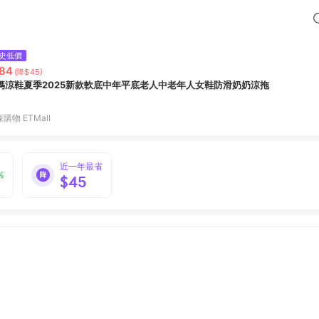
史低價
84
(降$45)
媽涼鞋夏季2025新款軟底中年平底老人中老年人女鞋防滑奶奶涼拖
購物 ETMall
近一年最省
%
$45