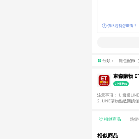
價格趨勢怎麼看？
分類：
鞋包配飾
東森購物 ET
注意事項： 1. 透過L
2. LINE購物點數
等身份結帳成立之訂單，
券、手錶、精品、珠寶、
「草莓網」全館商品。 
相似商品
熱銷
饋會扣除所有折扣優惠後
內之折扣優惠(包含但不
相似商品
面顯示為準。 7. L