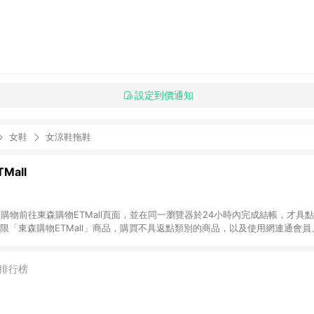
設定到價通知
女鞋
女涼鞋拖鞋
Mall
INE購物前往東森購物ETMall頁面，並在同一瀏覽器於24小時內完成結帳，才具
回饋僅限「東森購物ETMall」商品，購買不具返點類別的商品，以及使用網連通會
皆不在點數回饋範圍內。 3. 如購買以下類別商品，將無法獲得點數回饋：旅
APPLE、愛買、虛擬點數卡、悠遊卡、一卡通、icash愛金卡、環球嚴選、
4. 如取消訂單、退貨、退款或購物中登出東森購物ETMall，將無法獲得點數回饋
排行榜
之最終發票金額計算，實際回饋請依LINE購物通知為主。 6. 訂單如有使用東森購
限於東森幣、樂透金、東森現金券等)，不具點數回饋資格。詳細請依東森購物ET
INE購物設有「單一商品最高回饋點數」機制(特殊活動時開放「回饋無上限」)，