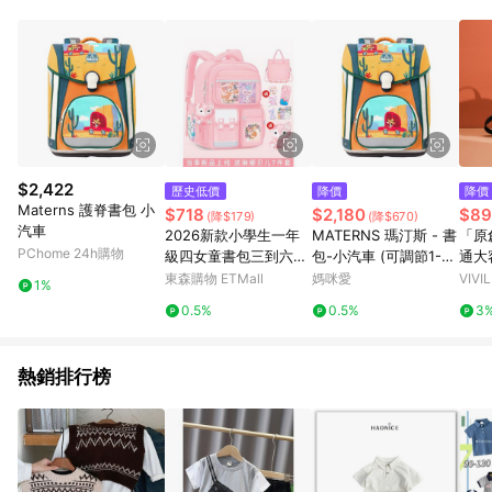
單、退貨、退款或購物中登出東森購物ETMall，將無法獲得點數
回饋。 5. 點數回饋會扣除所有折扣優惠後之最終發票金額計算，
實際回饋請依LINE購物通知為主。 6. 訂單如有使用東森購物
ETMall站內之折扣優惠(包含但不限於東森幣、樂透金、東森現金
券等)，不具點數回饋資格。詳細請依東森購物ETMall之結帳頁面
顯示為準。 7. LINE購物設有「單一商品最高回饋點數」機制(特
殊活動時開放「回饋無上限」)，以同一訂單中同一商品不論件數
計算，並依訂單成立時間當下LINE購物所設定的回饋機制為準。
8. LINE購物為購物資訊整合性平台，商品資料更新會有時間差，
$2,422
歷史低價
降價
降價
如顯示之商品規格、顏色、價位、贈品與東森購物ETMall銷售網
Materns 護脊書包 小
$718
$2,180
$89
(降$179)
(降$670)
頁不符，以銷售網頁標示為準。 9. 若有贈點爭議，請務必於訂單
汽車
2026新款小學生一年
MATERNS 瑪汀斯 - 書
「原
日期+180天以內至LINE購物客服洽詢；若超過180天(含)以上進
PChome 24h購物
級四女童書包三到六女
包-小汽車 (可調節1-6
通大
行申訴，恕無法贈點回饋。 10. 部分點數紅包僅限指定商品使
孩兒童輕便女生雙肩背
年級適用)
東森購物 ETMall
媽咪愛
VIVI
用，或不適用於無回饋商品。各點數紅包之適用商品與使用條件
1%
包
請依點數紅包頁面規則為準。
0.5%
0.5%
3
熱銷排行榜