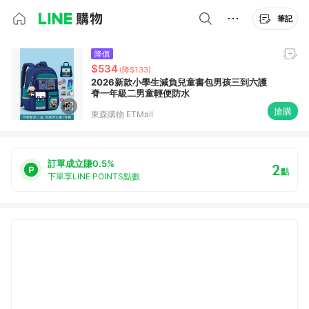
筆記
降價
$534
(降$133)
2026新款小學生減負兒童書包男孩三到六護
脊一年級二男童輕便防水
搶購
東森購物 ETMall
訂單成立賺0.5%
2
點
下單享LINE POINTS點數