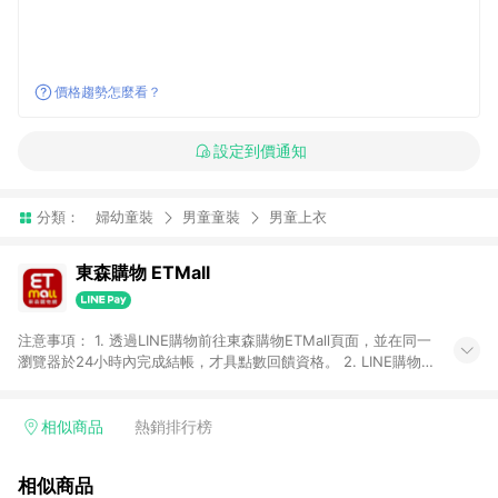
價格趨勢怎麼看？
設定到價通知
分類：
婦幼童裝
男童童裝
男童上衣
東森購物 ETMall
注意事項： 1. 透過LINE購物前往東森購物ETMall頁面，並在同一
瀏覽器於24小時內完成結帳，才具點數回饋資格。 2. LINE購物
點數回饋僅限「東森購物ETMall」商品，購買不具返點類別的商
品，以及使用網連通會員、企業福委會員等身份結帳成立之訂
單，皆不在點數回饋範圍內。 3. 如購買以下類別商品，將無法獲
相似商品
熱銷排行榜
得點數回饋：旅遊/住宿券、餐票券、手錶、精品、珠寶、
APPLE、愛買、虛擬點數卡、悠遊卡、一卡通、icash愛金卡、環
相似商品
球嚴選、商城、專案商品、「草莓網」全館商品。 4. 如取消訂