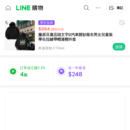
筆記
歷史低價
$994
(降$248)
藤原豆腐店頭文字D汽車開衫衛衣男女兒童裝
學生拉鏈帶帽連帽外套
搶購
東森購物 ETMall
訂單成立賺0.5%
近一年最省
4
$248
點