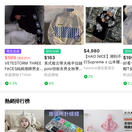
單、退貨、退款或購物中登出東森購物ETMall，將無法獲得點數
回饋。 5. 點數回饋會扣除所有折扣優惠後之最終發票金額計算，
實際回饋請依LINE購物通知為主。 6. 訂單如有使用東森購物
ETMall站內之折扣優惠(包含但不限於東森幣、樂透金、東森現金
券等)，不具點數回饋資格。詳細請依東森購物ETMall之結帳頁面
顯示為準。 7. LINE購物設有「單一商品最高回饋點數」機制(特
殊活動時開放「回饋無上限」)，以同一訂單中同一商品不論件數
計算，並依訂單成立時間當下LINE購物所設定的回饋機制為準。
8. LINE購物為購物資訊整合性平台，商品資料更新會有時間差，
$4,980
歷史低價
限時加碼
限時
如顯示之商品規格、顏色、價位、贈品與東森購物ETMall銷售網
【HAO NICE】潮到不
$599
$163
$19
(降$264)
頁不符，以銷售網頁標示為準。 9. 若有贈點爭議，請務必於訂單
行Supreme x 山本耀
VETESTORM THREE
美式複古華夫格半拉鏈
好看卡通
日期+180天以內至LINE購物客服洽詢；若超過180天(含)以上進
司 Y’s 聯名經典狂野 解
haonice潮流選貨店
FACES純棉潮牌男女情
polo領衛衣男女秋季寬
帽T女 秋冬季节
行申訴，恕無法贈點回饋。 10. 部分點數紅包僅限指定商品使
構風 長袖 長T 大學T
侶滑板長袖T恤
鬆衛衣潮百搭外套秋冬
T 加厚加絨保暖大學T
東森購物 ETMall
蝦皮購物
蝦皮
用，或不適用於無回饋商品。各點數紅包之適用商品與使用條件
2%
外套休閒運動上衣
厚款衛衣
請依點數紅包頁面規則為準。
0.5%
4%
3.
XH
熱銷排行榜