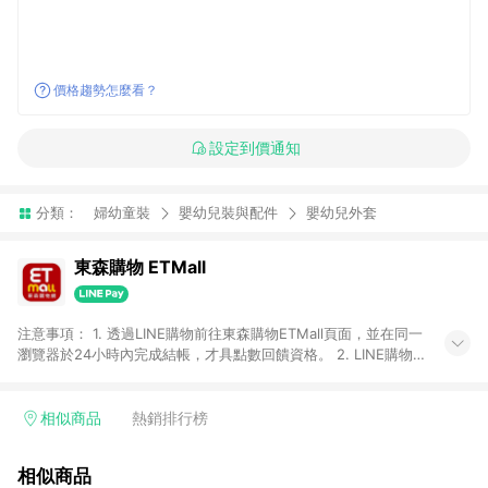
價格趨勢怎麼看？
設定到價通知
分類：
婦幼童裝
嬰幼兒裝與配件
嬰幼兒外套
東森購物 ETMall
注意事項： 1. 透過LINE購物前往東森購物ETMall頁面，並在同一
瀏覽器於24小時內完成結帳，才具點數回饋資格。 2. LINE購物
點數回饋僅限「東森購物ETMall」商品，購買不具返點類別的商
品，以及使用網連通會員、企業福委會員等身份結帳成立之訂
單，皆不在點數回饋範圍內。 3. 如購買以下類別商品，將無法獲
相似商品
熱銷排行榜
得點數回饋：旅遊/住宿券、餐票券、手錶、精品、珠寶、
APPLE、愛買、虛擬點數卡、悠遊卡、一卡通、icash愛金卡、環
相似商品
球嚴選、商城、專案商品、「草莓網」全館商品。 4. 如取消訂