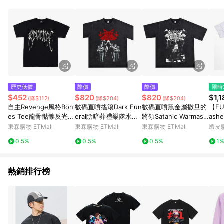
單、退貨、退款或購物中登出東森購物ETMall，將無法獲得點數
回饋。 5. 點數回饋會扣除所有折扣優惠後之最終發票金額計算，
實際回饋請依LINE購物通知為主。 6. 訂單如有使用東森購物
ETMall站內之折扣優惠(包含但不限於東森幣、樂透金、東森現金
券等)，不具點數回饋資格。詳細請依東森購物ETMall之結帳頁面
顯示為準。 7. LINE購物設有「單一商品最高回饋點數」機制(特
殊活動時開放「回饋無上限」)，以同一訂單中同一商品不論件數
計算，並依訂單成立時間當下LINE購物所設定的回饋機制為準。
8. LINE購物為購物資訊整合性平台，商品資料更新會有時間差，
歷史低價
降價
降價
限時
如顯示之商品規格、顏色、價位、贈品與東森購物ETMall銷售網
$452
$820
$820
$1,
(降$112)
(降$204)
(降$204)
頁不符，以銷售網頁標示為準。 9. 若有贈點爭議，請務必於訂單
自主Revenge風格Bon
數碼直噴搖滾Dark Fun
數碼直噴黑金屬撒旦的
【FU
日期+180天以內至LINE購物客服洽詢；若超過180天(含)以上進
es Tee龍骨骷髏反光短
eral陰暗葬禮樂隊水洗
將領Satanic Warmast
ash
行申訴，恕無法贈點回饋。 10. 部分點數紅包僅限指定商品使
袖T恤XXX同款高街潮
做舊T恤短袖男女寬松
er搖滾樂隊短袖T恤純
火焰 
東森購物 ETMall
東森購物 ETMall
東森購物 ETMall
蝦皮
用，或不適用於無回饋商品。各點數紅包之適用商品與使用條件
牌男
棉
請依點數紅包頁面規則為準。
0.5%
0.5%
0.5%
1
熱銷排行榜