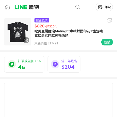
筆記
歷史低價
$820
(降$204)
歐美金屬搖滾Midnight專輯封面印花T恤短袖
寬松男女同款純棉街頭
搶購
東森購物 ETMall
訂單成立賺0.5%
近一年最省
4
$204
點