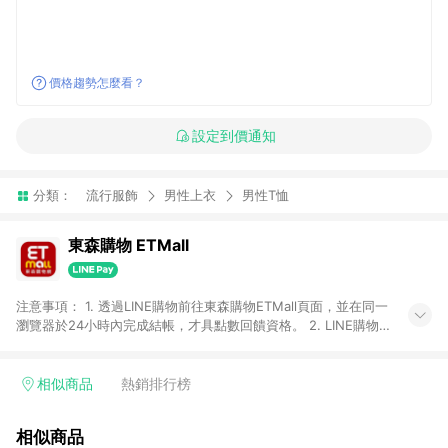
價格趨勢怎麼看？
設定到價通知
分類：
流行服飾
男性上衣
男性T恤
東森購物 ETMall
注意事項： 1. 透過LINE購物前往東森購物ETMall頁面，並在同一
瀏覽器於24小時內完成結帳，才具點數回饋資格。 2. LINE購物
點數回饋僅限「東森購物ETMall」商品，購買不具返點類別的商
品，以及使用網連通會員、企業福委會員等身份結帳成立之訂
單，皆不在點數回饋範圍內。 3. 如購買以下類別商品，將無法獲
相似商品
熱銷排行榜
得點數回饋：旅遊/住宿券、餐票券、手錶、精品、珠寶、
APPLE、愛買、虛擬點數卡、悠遊卡、一卡通、icash愛金卡、環
相似商品
球嚴選、商城、專案商品、「草莓網」全館商品。 4. 如取消訂