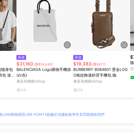
$
降價
降價
隨
$31,160
$19,383
(降$14,440)
(降$417)
亞
功能隨身包
BALENCIAGA Logo購物手機袋
BURBERRY 8084601 燙金LOG
肩包 迷你
(白色)
O格紋飾邊斜背手機包.咖
包包 帆布
康是美網購eShop
康是美網購eShop
0%
0%
動
LINE購物護照
LINE POINTS點數紅包
賺點教學
常見問題
聯絡我們