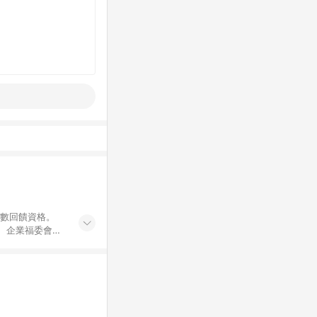
點數回饋資格。
員、企業福委會員
遊/住宿券、餐票
商城、專案商品、
。 5. 點數回
物ETMall站
Mall之結帳頁
以同一訂單中同一