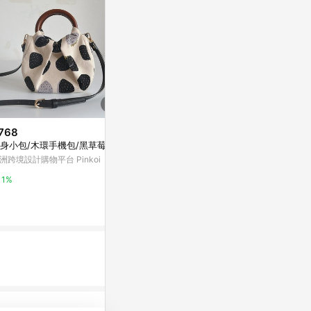
768
$580
$280
身小包/木環手機包/黑草莓
青蘋綠富士山手機袋背面無拉鏈
幽境狐狸 小怪
款
包/隨身包
洲跨境設計購物平台 Pinkoi
亞洲跨境設計購物平台 Pinkoi
亞洲跨境設計購物
1%
1%
1%