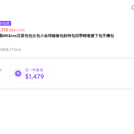
史低價
,110
(降$1,479)
國MK&ins百搭包包女包小金球鏈條包斜挎包四季輕奢腋下包手機包
購物 ETMall
%
近一年最省
$1,479