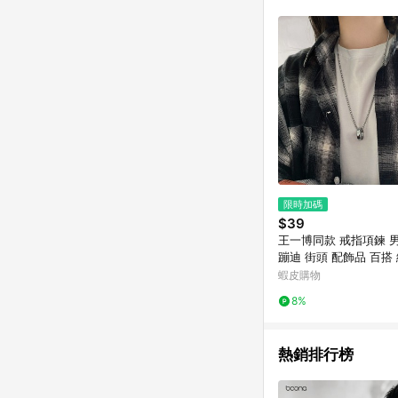
商品不論件數計算，並依
品資料更新會有時間差
準。 9. 若有贈點爭議
贈點回饋。 10. 
紅包頁面規則為準。
限時加碼
$39
王一博同款 戒指項鍊 
蹦迪 街頭 配飾品 百搭 網
風 嘻哈項鍊 簡約 個性
蝦皮購物
鏈 送禮物
8%
熱銷排行榜