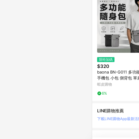
限時加碼
$320
baona BN-G011 多
手機包 小包 側背包 單
手機包 斜背包 斜跨小
蝦皮購物
包 德洋資訊
6%
LINE購物推薦
下載LINE購物App
最新活