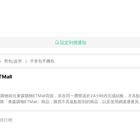
設定到價通知
男包/皮夾
手拿包手機包
Mall
INE購物前往東森購物ETMall頁面，並在同一瀏覽器於24小時內完成結帳，才具
回饋僅限「東森購物ETMall」商品，購買不具返點類別的商品，以及使用網連通會
皆不在點數回饋範圍內。 3. 如購買以下類別商品，將無法獲得點數回饋：旅
APPLE、愛買、虛擬點數卡、悠遊卡、一卡通、icash愛金卡、環球嚴選、
4. 如取消訂單、退貨、退款或購物中登出東森購物ETMall，將無法獲得點數回饋
排行榜
之最終發票金額計算，實際回饋請依LINE購物通知為主。 6. 訂單如有使用東森購
限於東森幣、樂透金、東森現金券等)，不具點數回饋資格。詳細請依東森購物ET
INE購物設有「單一商品最高回饋點數」機制(特殊活動時開放「回饋無上限」)，