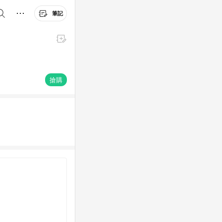
筆記
搶購