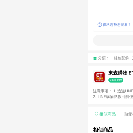
價格趨勢怎麼看？
分類：
鞋包配飾
東森購物 ET
注意事項： 1. 透過L
2. LINE購物點數
等身份結帳成立之訂單，
券、手錶、精品、珠寶、
「草莓網」全館商品。 
相似商品
熱銷
饋會扣除所有折扣優惠後
內之折扣優惠(包含但不
相似商品
面顯示為準。 7. L