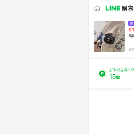
歷
$3
法
東森
訂單成立賺0.5
15
點