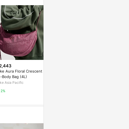
訊整合性平台，商
銷售網頁標示為
進行申訴，恕無法
使用條件請依點數
2,443
$740
$3,300
ke Aura Floral Crescent Cro
【印花樂】側背手機小包/I系列/
good lock 
s-Body Bag (4L)
深邃黑
| 吉祥 好運
ke Asia Pacific
LINE禮物
亞洲跨境設計購物
2%
1%