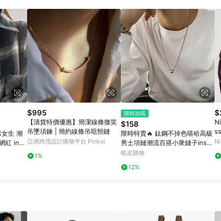
訂單成立時間當下LINE購物所設定的回饋機制為準。 8. LINE購物為購物資
，如顯示之商品規格、顏色、價位、贈品與東森購物ETMall銷售網頁不符，以
，請務必於訂單日期+180天以內至LINE購物客服洽詢；若超過180天(含)以上
部分點數紅包僅限指定商品使用，或不適用於無回饋商品。各點數紅包之適用商品與
$995
$
限時加碼
【清貨特價優惠】簡潔線條微笑
Ni
$158
吊墜項鍊 | 簡約線條吊咀頸鏈
s
男女生 潮
限時特賣🔥 鈦鋼不掉色嘻哈高級
亞洲跨境設計購物平台 Pinkoi
Ni
紅 ins
男士項鏈潮流百搭小衆鏈子ins簡
 復古 龍骨
約帥氣配飾品
蝦皮購物
1%
12%