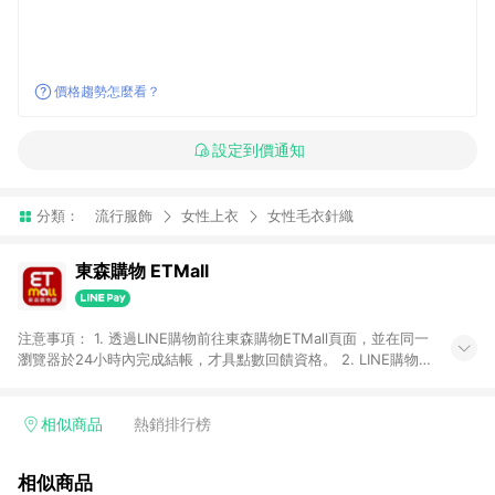
價格趨勢怎麼看？
設定到價通知
分類：
流行服飾
女性上衣
女性毛衣針織
東森購物 ETMall
注意事項： 1. 透過LINE購物前往東森購物ETMall頁面，並在同一
瀏覽器於24小時內完成結帳，才具點數回饋資格。 2. LINE購物
點數回饋僅限「東森購物ETMall」商品，購買不具返點類別的商
品，以及使用網連通會員、企業福委會員等身份結帳成立之訂
單，皆不在點數回饋範圍內。 3. 如購買以下類別商品，將無法獲
相似商品
熱銷排行榜
得點數回饋：旅遊/住宿券、餐票券、手錶、精品、珠寶、
APPLE、愛買、虛擬點數卡、悠遊卡、一卡通、icash愛金卡、環
相似商品
球嚴選、商城、專案商品、「草莓網」全館商品。 4. 如取消訂