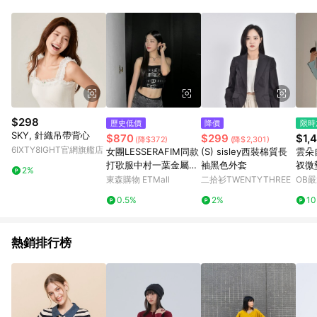
單、退貨、退款或購物中登出東森購物ETMall，將無法獲得點數
回饋。 5. 點數回饋會扣除所有折扣優惠後之最終發票金額計算，
實際回饋請依LINE購物通知為主。 6. 訂單如有使用東森購物
ETMall站內之折扣優惠(包含但不限於東森幣、樂透金、東森現金
券等)，不具點數回饋資格。詳細請依東森購物ETMall之結帳頁面
顯示為準。 7. LINE購物設有「單一商品最高回饋點數」機制(特
殊活動時開放「回饋無上限」)，以同一訂單中同一商品不論件數
計算，並依訂單成立時間當下LINE購物所設定的回饋機制為準。
8. LINE購物為購物資訊整合性平台，商品資料更新會有時間差，
$298
歷史低價
降價
限時
如顯示之商品規格、顏色、價位、贈品與東森購物ETMall銷售網
SKY, 針織吊帶背心
$870
$299
$1,
(降$372)
(降$2,301)
頁不符，以銷售網頁標示為準。 9. 若有贈點爭議，請務必於訂單
6IXTY8IGHT官網旗艦店
女團LESSERAFIM同款
(S) sisley西裝棉質長
雲朵
日期+180天以內至LINE購物客服洽詢；若超過180天(含)以上進
打歌服中村一葉金屬扣
袖黑色外套
衩微
行申訴，恕無法贈點回饋。 10. 部分點數紅包僅限指定商品使
2%
千禧風賽博朋克抹胸辣
東森購物 ETMall
二拾衫TWENTYTHREE
OB
用，或不適用於無回饋商品。各點數紅包之適用商品與使用條件
妹
請依點數紅包頁面規則為準。
0.5%
2%
1
熱銷排行榜