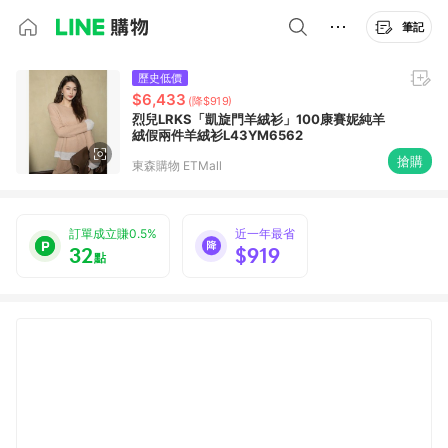
筆記
歷史低價
$6,433
(降$919)
烈兒LRKS「凱旋門羊絨衫」100康賽妮純羊
絨假兩件羊絨衫L43YM6562
搶購
東森購物 ETMall
訂單成立賺0.5%
近一年最省
32
$919
點