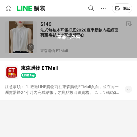
筆記
$149
法式無袖木耳領打底2026夏季新款內搭緞面
荷葉襯衫上衣高級感背心
商品已停售
東森購物 ETMall
東森購物 ETMall
注意事項： 1. 透過LINE購物前往東森購物ETMall頁面，並在同一
瀏覽器於24小時內完成結帳，才具點數回饋資格。 2. LINE購物
點數回饋僅限「東森購物ETMall」商品，購買不具返點類別的商
品，以及使用網連通會員、企業福委會員等身份結帳成立之訂
單，皆不在點數回饋範圍內。 3. 如購買以下類別商品，將無法獲
得點數回饋：旅遊/住宿券、餐票券、手錶、精品、珠寶、
APPLE、愛買、虛擬點數卡、悠遊卡、一卡通、icash愛金卡、環
球嚴選、商城、專案商品、「草莓網」全館商品。 4. 如取消訂
單、退貨、退款或購物中登出東森購物ETMall，將無法獲得點數