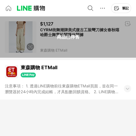
筆記
$1,127
CYRM街舞潮牌美式復古工裝彎刀褲女春秋嘻
哈爵士舞寬松闊腿休閑褲
商品已停售
東森購物 ETMall
東森購物 ETMall
注意事項： 1. 透過LINE購物前往東森購物ETMall頁面，並在同一
瀏覽器於24小時內完成結帳，才具點數回饋資格。 2. LINE購物
點數回饋僅限「東森購物ETMall」商品，購買不具返點類別的商
品，以及使用網連通會員、企業福委會員等身份結帳成立之訂
單，皆不在點數回饋範圍內。 3. 如購買以下類別商品，將無法獲
得點數回饋：旅遊/住宿券、餐票券、手錶、精品、珠寶、
APPLE、愛買、虛擬點數卡、悠遊卡、一卡通、icash愛金卡、環
球嚴選、商城、專案商品、「草莓網」全館商品。 4. 如取消訂
單、退貨、退款或購物中登出東森購物ETMall，將無法獲得點數