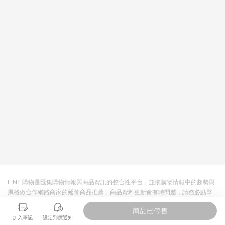
回饋。 5. 點數回饋會扣除所有折扣優惠後之最終發票金額計算，
實際回饋請依LINE購物通知為主。 6. 訂單如有使用東森購物
ETMall站內之折扣優惠(包含但不限於東森幣、樂透金、東森現金
券等)，不具點數回饋資格。詳細請依東森購物ETMall之結帳頁面
顯示為準。 7. LINE購物設有「單一商品最高回饋點數」機制(特
殊活動時開放「回饋無上限」)，以同一訂單中同一商品不論件數
計算，並依訂單成立時間當下LINE購物所設定的回饋機制為準。
8. LINE購物為購物資訊整合性平台，商品資料更新會有時間差，
如顯示之商品規格、顏色、價位、贈品與東森購物ETMall銷售網
頁不符，以銷售網頁標示為準。 9. 若有贈點爭議，請務必於訂單
日期+180天以內至LINE購物客服洽詢；若超過180天(含)以上進
行申訴，恕無法贈點回饋。 10. 部分點數紅包僅限指定商品使
用，或不適用於無回饋商品。各點數紅包之適用商品與使用條件
請依點數紅包頁面規則為準。
LINE 購物是匯集購物情報與商品資訊的整合性平台，並依購物情報中的趨勢與
風格做合作網路商家的延伸商品推薦，商品資料更新會有時間差，請務必點擊
商品至各合作網路商家，確認現售價與購物條件，一切資訊以合作廠商網頁為
商品已停售
準。
加入筆記
設定到價通知