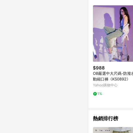
商品不論件數計算，並依
品資料更新會有時間差
準。 9. 若有贈點爭議
贈點回饋。 10. 
紅包頁面規則為準。
$988
OB嚴選中大尺碼-防潑
動縮口褲《KS0892》
Yahoo購物中心
1%
熱銷排行榜