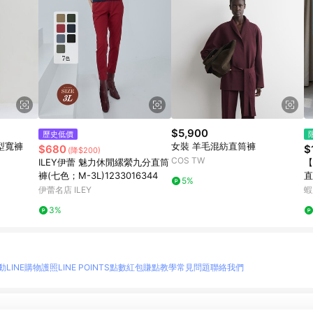
$5,900
歷史低價
造型寬褲
女裝 羊毛混紡直筒褲
$680
$
(降$200)
COS TW
ILEY伊蕾 魅力休閒縲縈九分直筒
【
褲(七色；M-3L)1233016344
直
5%
寬
伊蕾名店 ILEY
蝦
薄
3%
動
LINE購物護照
LINE POINTS點數紅包
賺點教學
常見問題
聯絡我們