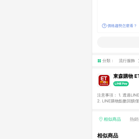
價格趨勢怎麼看？
分類：
流行服飾
東森購物 ET
注意事項： 1. 透過L
2. LINE購物點數
等身份結帳成立之訂單，
券、手錶、精品、珠寶、
「草莓網」全館商品。 
相似商品
熱銷
饋會扣除所有折扣優惠後
內之折扣優惠(包含但不
相似商品
面顯示為準。 7. L