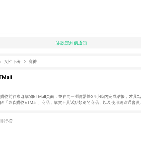
設定到價通知
女性下著
寬褲
Mall
INE購物前往東森購物ETMall頁面，並在同一瀏覽器於24小時內完成結帳，才具
回饋僅限「東森購物ETMall」商品，購買不具返點類別的商品，以及使用網連通會
皆不在點數回饋範圍內。 3. 如購買以下類別商品，將無法獲得點數回饋：旅
APPLE、愛買、虛擬點數卡、悠遊卡、一卡通、icash愛金卡、環球嚴選、
4. 如取消訂單、退貨、退款或購物中登出東森購物ETMall，將無法獲得點數回饋
排行榜
之最終發票金額計算，實際回饋請依LINE購物通知為主。 6. 訂單如有使用東森購
限於東森幣、樂透金、東森現金券等)，不具點數回饋資格。詳細請依東森購物ET
INE購物設有「單一商品最高回饋點數」機制(特殊活動時開放「回饋無上限」)，