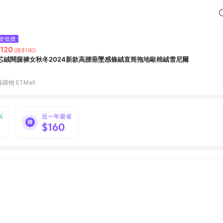
史低價
,120
(降$160)
芯絨闊腿褲女秋冬2024新款高腰垂墜感條絨直筒拖地歐棉絨雪尼爾
購物 ETMall
%
近一年最省
$160