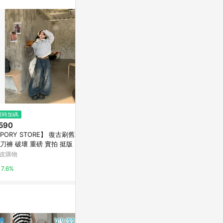
訊整合性平台，商
銷售網頁標示為
進行申訴，恕無法
使用條件請依點數
$1,412
限時加碼
歷史低價
V- shape ruff
590
$1,433
(降$205)
eves top
PORY STORE】 復古刷舊水洗
0918很秀美式復古翻領羊羔絨棉
亞洲跨境設計購物
刀褲 破壞 重磅 實拍 挺版 男生
服外套女冬季短款保暖不臃腫棉
仔 寬褲 長褲
衣潮
皮購物
東森購物 ETMall
1%
7.6%
0.5%