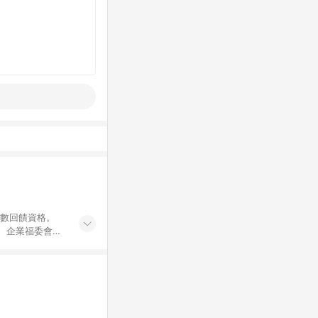
點數回饋資格。
員、企業福委會員
遊/住宿券、餐票
商城、專案商品、
。 5. 點數回
物ETMall站
Mall之結帳頁
以同一訂單中同一