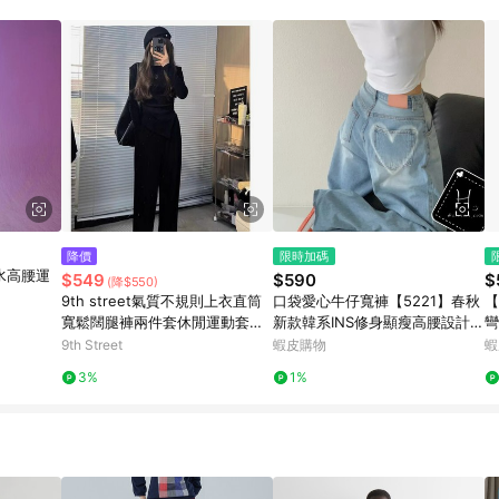
訂單成立時間當下LINE購物所設定的回饋機制為準。 8. LINE購物為購物資
，如顯示之商品規格、顏色、價位、贈品與東森購物ETMall銷售網頁不符，以
，請務必於訂單日期+180天以內至LINE購物客服洽詢；若超過180天(含)以上
部分點數紅包僅限指定商品使用，或不適用於無回饋商品。各點數紅包之適用商品與
降價
限時加碼
水高腰運
$549
$590
$
(降$550)
9th street氣質不規則上衣直筒
口袋愛心牛仔寬褲【5221】春秋
【
寬鬆闊腿褲兩件套休閒運動套裝
新款韓系INS修身顯瘦高腰設計感
彎
黑色(預購)
百搭時尚個性可愛網紅氣質 牛仔
牛
9th Street
蝦皮購物
蝦
褲女【Hannah】
3%
1%