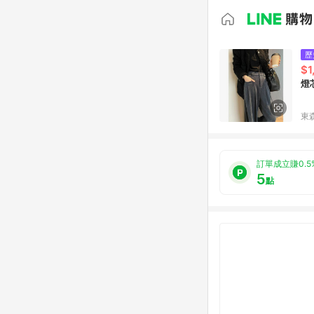
歷
$1
燈
東森
訂單成立賺0.5
5
點