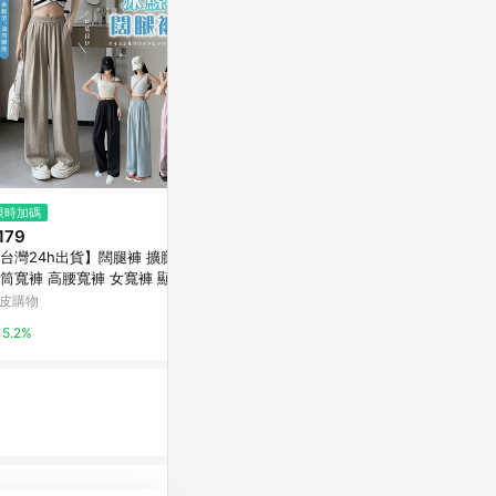
限時加碼
限時加碼
歷史低價
179
$469
$476
(降$68)
台灣24h出貨】闊腿褲 擴腿褲
隔日到貨 工裝牛仔褲 工裝褲 美
扎染鏤空闊腿
筒寬褲 高腰寬褲 女寬褲 顯瘦
式工作褲 加大碼 高腰牛仔寬褲
高腰垂墜感休
褲 山本褲 女生寬褲 夏季長褲
高個子必備牛仔寬褲 高腰牛仔褲
涼褲
皮購物
蝦皮購物
東森購物 ETMa
長褲 寬褲
韓系寬褲 牛仔褲 拖地褲
5.2%
6.8%
0.5%