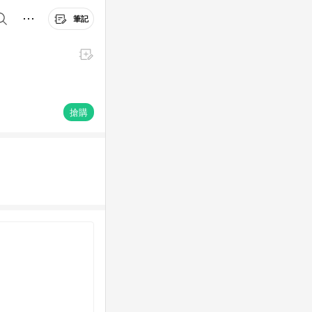
筆記
搶購