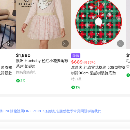
$1,880
$
降價
澳洲 Huxbaby 粉紅小花獨角獸
毛
$689
(降$670)
系列澎澎裙
亞
 連衣裙
摩達客 紅綠雪花格紋 508號聖誕
媽媽寶樂商行
衣裙新款顯
樹裙90cm 聖誕樹裝飾底墊
中長款裙子
特力屋
2%
1%
動
LINE購物護照
LINE POINTS點數紅包
賺點教學
常見問題
聯絡我們