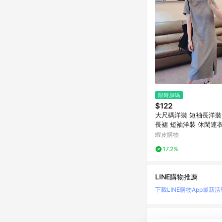
限時加碼
$122
大尺碼洋裝 短袖長洋裝
長裙 短袖洋裝 休閑連
瘦大碼女裝夏短袖t恤
蝦皮購物
女學生韓版寬松
17.2%
LINE購物推薦
下載LINE購物App
最新活