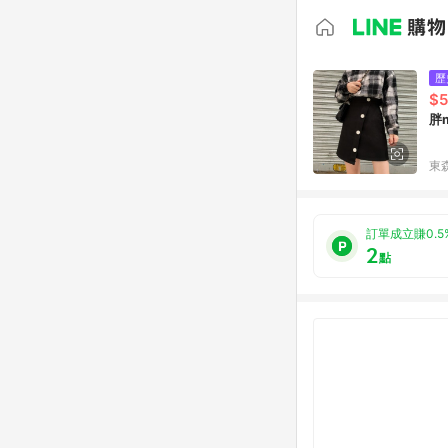
歷
$5
胖
東森
訂單成立賺0.5
2
點