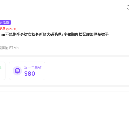
史低價
56
(降$80)
mm不規則半身裙女秋冬新款大碼毛呢a字裙顯瘦松緊腰加厚短裙子
購物 ETMall
%
近一年最省
$80