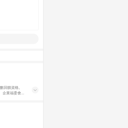
點數回饋資格。
員、企業福委會員
遊/住宿券、餐票
商城、專案商品、
。 5. 點數回
物ETMall站
Mall之結帳頁
以同一訂單中同一