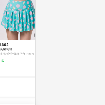
1,692
$69
限時加碼
茛蘿莉裙
裙長未及膝[二
$29
洲跨境設計購物平台 Pinkoi
Yahoo購物中
【臺灣有貨】漁網蜘蛛亞文化辣
妹狂野鏤空y2k個性朋克澀穀小
1%
0%
衆美式複古鬼馬
蝦皮購物
2%