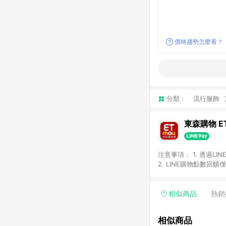
價格趨勢怎麼看？
分類：
流行服飾
東森購物 ET
注意事項： 1. 透過L
2. LINE購物點數
等身份結帳成立之訂單，
券、手錶、精品、珠寶、
「草莓網」全館商品。 
相似商品
熱銷
饋會扣除所有折扣優惠後
內之折扣優惠(包含但不
相似商品
面顯示為準。 7. L