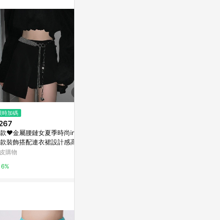
訊整合性平台，商
銷售網頁標示為
進行申訴，恕無法
使用條件請依點數
限時加碼
限時加碼
限時加碼
267
$379
$1,850
款♥金屬腰鏈女夏季時尚ins風
💕甜心大尺碼💕大尺碼a字牛仔裙
S.G NIKE NS
款裝飾搭配連衣裙設計感高街
褲女薄款2024夏新款大碼胖妹妹
0-214 女款
性腰帶
開叉半身裙防走光短裙子
9吋 百慕達短
皮購物
蝦皮購物
蝦皮購物
6%
12%
2%