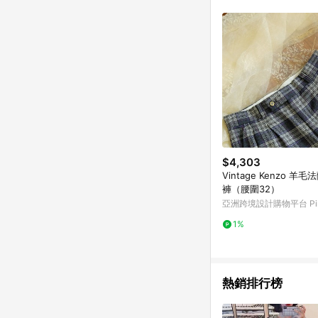
商品不論件數計算，並依
品資料更新會有時間差
準。 9. 若有贈點爭議
贈點回饋。 10. 
紅包頁面規則為準。
$4,303
Vintage Kenzo 羊
褲（腰圍32）
亞洲跨境設計購物平台 Pin
1%
熱銷排行榜