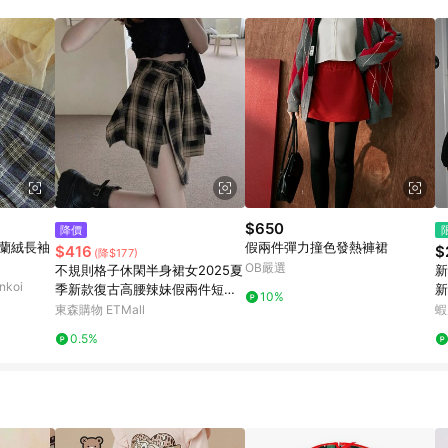
訂單成立時間當下LINE購物所設定的回饋機制為準。 8. LINE購物為購物資
，如顯示之商品規格、顏色、價位、贈品與東森購物ETMall銷售網頁不符，以
，請務必於訂單日期+180天以內至LINE購物客服洽詢；若超過180天(含)以上
部分點數紅包僅限指定商品使用，或不適用於無回饋商品。各點數紅包之適用商品與
$650
降價
毛法蘭絨長袖
假兩件彈力撞色發熱褲裙
$416
$
(降$177)
OB嚴選
不規則格子休閑半身裙女2025夏
新
koi
季新款復古高腰辣妹假兩件短褲
新
10%
裙子
個
東森購物 ETMall
蝦
0.5%