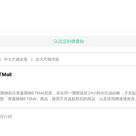
設定到價通知
中大尺碼女裝
女大尺碼洋裝
Mall
INE購物前往東森購物ETMall頁面，並在同一瀏覽器於24小時內完成結帳，才具
回饋僅限「東森購物ETMall」商品，購買不具返點類別的商品，以及使用網連通會
皆不在點數回饋範圍內。 3. 如購買以下類別商品，將無法獲得點數回饋：旅
APPLE、愛買、虛擬點數卡、悠遊卡、一卡通、icash愛金卡、環球嚴選、
4. 如取消訂單、退貨、退款或購物中登出東森購物ETMall，將無法獲得點數回饋
排行榜
之最終發票金額計算，實際回饋請依LINE購物通知為主。 6. 訂單如有使用東森購
限於東森幣、樂透金、東森現金券等)，不具點數回饋資格。詳細請依東森購物ET
INE購物設有「單一商品最高回饋點數」機制(特殊活動時開放「回饋無上限」)，