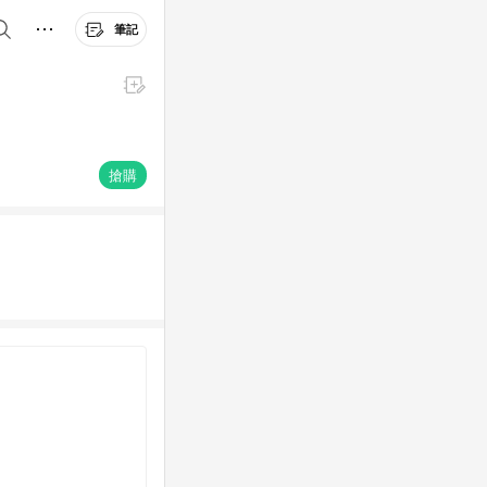
筆記
搶購