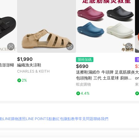
$1,990
限時加碼
甜酷澎澎蝴
編織漁夫涼鞋
$690
$
CHARLES & KEITH
送擦鞋濕紙巾 牛頭牌 足底筋膜炎
大
包頭拖鞋 三代 土豆星球 廚師鞋
o
2%
懶人鞋 土豆鞋 台灣製造 213239
h
蝦皮購物
東
4.4%
動
LINE購物護照
LINE POINTS點數紅包
賺點教學
常見問題
聯絡我們