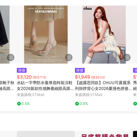
訂單成立時間當下LINE購物所設定的回饋機制為準。 8. LINE購物為購物資
，如顯示之商品規格、顏色、價位、贈品與東森購物ETMall銷售網頁不符，以
，請務必於訂單日期+180天以內至LINE購物客服洽詢；若超過180天(含)以上
部分點數紅包僅限指定商品使用，或不適用於無回饋商品。各點數紅包之適用商品與
降價
降價
$3,120
$1,949
$
(降$779)
(降$834)
跟靴子秋
水鉆一字帶防水臺厚底時裝涼鞋
【趙露思同款】CHUU可露麗系
秀
鏈高跟靴
女2026新款性感舞臺細跟高跟鞋
列掛脖背心女2026夏撞色拼接無
絕
女夏
袖上衣
單
東森購物 ETMall
東森購物 ETMall
東
0.5%
0.5%