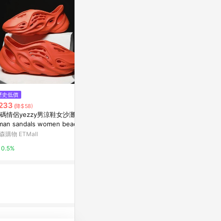
歷史低價
歷史低價
限時加碼
233
$1,268
$299
(降$58)
(降$316)
碼情侶yezzy男涼鞋女沙灘鞋R
高跟鞋女2026年新款夏季sw一
台灣附發票
man sandals women beach s
字帶細跟黑色性感時裝羅馬網紅
時尚 小香風 
oes
涼鞋
鞋 氣質涼鞋 
森購物 ETMall
東森購物 ETMall
蝦皮購物
圓頭 粗跟
0.5%
0.5%
6%