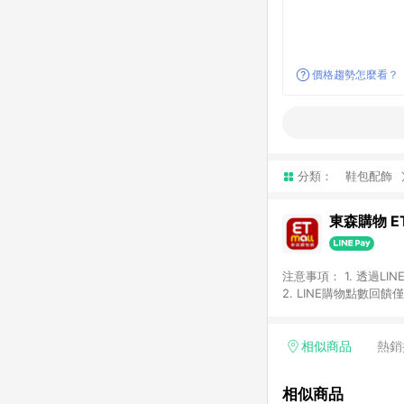
價格趨勢怎麼看？
分類：
鞋包配飾
東森購物 ET
注意事項： 1. 透過L
2. LINE購物點數
等身份結帳成立之訂單，
券、手錶、精品、珠寶、
「草莓網」全館商品。 
相似商品
熱銷
饋會扣除所有折扣優惠後
內之折扣優惠(包含但不
相似商品
面顯示為準。 7. L