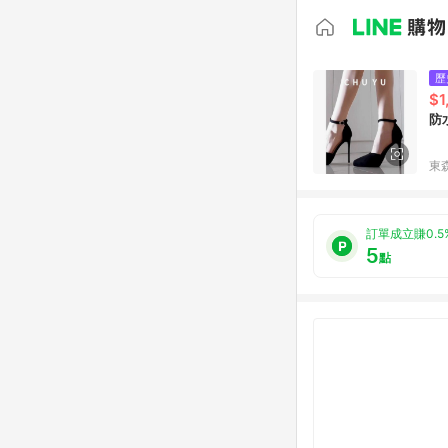
歷
$1
防
東森
訂單成立賺0.5
5
點