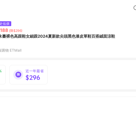
史低價
,188
(降$296)
水臺裸色高跟鞋女細跟2024夏新款尖頭黑色漆皮單鞋百搭絨面涼鞋
購物 ETMall
%
近一年最省
$296