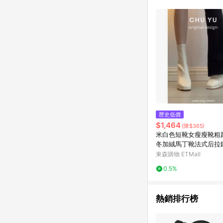
商品不論件數計算，並依
品資料更新會有時間差
準。 9. 若有贈點爭議
贈點回饋。 10. 
紅包頁面規則為準。
歷史低價
$1,464
(降$365)
米白色短靴女瘦瘦靴粗
冬加絨馬丁靴法式后拉
新款
東森購物 ETMall
0.5%
熱銷排行榜