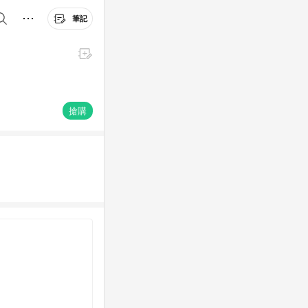
筆記
搶購