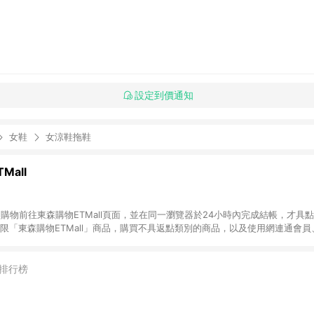
設定到價通知
女鞋
女涼鞋拖鞋
Mall
INE購物前往東森購物ETMall頁面，並在同一瀏覽器於24小時內完成結帳，才具
回饋僅限「東森購物ETMall」商品，購買不具返點類別的商品，以及使用網連通會
皆不在點數回饋範圍內。 3. 如購買以下類別商品，將無法獲得點數回饋：旅
APPLE、愛買、虛擬點數卡、悠遊卡、一卡通、icash愛金卡、環球嚴選、
4. 如取消訂單、退貨、退款或購物中登出東森購物ETMall，將無法獲得點數回饋
排行榜
之最終發票金額計算，實際回饋請依LINE購物通知為主。 6. 訂單如有使用東森購
限於東森幣、樂透金、東森現金券等)，不具點數回饋資格。詳細請依東森購物ET
INE購物設有「單一商品最高回饋點數」機制(特殊活動時開放「回饋無上限」)，