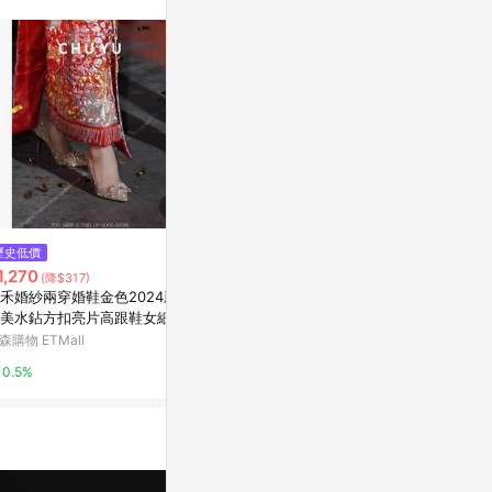
訊整合性平台，商
銷售網頁標示為
進行申訴，恕無法
使用條件請依點數
歷史低價
降價
歷史低價
1,270
$1,049
$1,188
(降$317)
(降$262)
(降$29
禾婚紗兩穿婚鞋金色2024新款
英倫風方頭樂福鞋女一腳蹬淺口
法式不累腳絨
美水鉆方扣亮片高跟鞋女細跟
通勤單鞋氣質百搭老錢風復古小
款方扣淺口單
鞋
皮鞋
作鞋
森購物 ETMall
東森購物 ETMall
東森購物 ETMa
0.5%
0.5%
0.5%