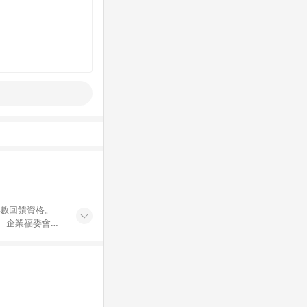
點數回饋資格。
員、企業福委會員
遊/住宿券、餐票
商城、專案商品、
。 5. 點數回
物ETMall站
Mall之結帳頁
以同一訂單中同一