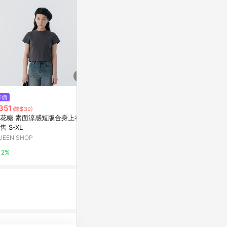
降價
限時加碼
限時加碼
351
$330
$1,490
(降$39)
花糖 素面涼感短版合身上衣 四
【JK極客】【斜領】曼巴棉300
長袖上衣
售 S-XL
克 時尚感爆款一字肩斜領衛衣 後
adidas 官方網
包領彩色內外同色印花長袖寬鬆
UEEN SHOP
蝦皮購物
5%
套頭衛衣女
2%
4%