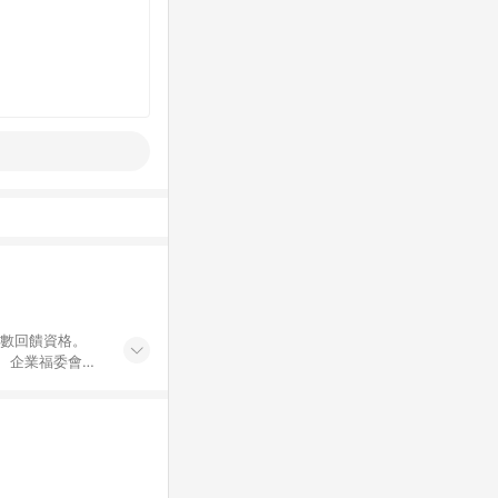
點數回饋資格。
員、企業福委會員
遊/住宿券、餐票
商城、專案商品、
。 5. 點數回
物ETMall站
Mall之結帳頁
以同一訂單中同一