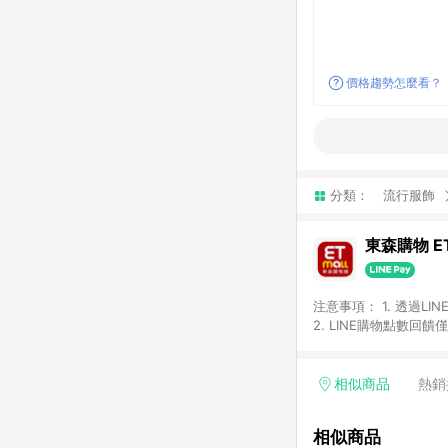
價格趨勢怎麼看？
分類：
流行服飾
東森購物 ET
注意事項： 1. 透過L
2. LINE購物點數
等身份結帳成立之訂單，
券、手錶、精品、珠寶、
「草莓網」全館商品。 
相似商品
熱銷
饋會扣除所有折扣優惠後
內之折扣優惠(包含但不
相似商品
面顯示為準。 7. L