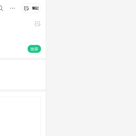
筆記
搶購