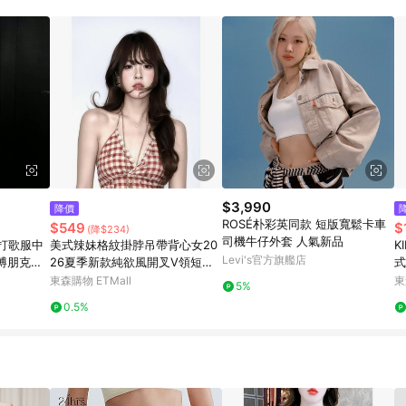
訂單成立時間當下LINE購物所設定的回饋機制為準。 8. LINE購物為購物資
，如顯示之商品規格、顏色、價位、贈品與東森購物ETMall銷售網頁不符，以
，請務必於訂單日期+180天以內至LINE購物客服洽詢；若超過180天(含)以上
部分點數紅包僅限指定商品使用，或不適用於無回饋商品。各點數紅包之適用商品與
$3,990
降價
ROSÉ朴彩英同款 短版寬鬆卡車
$549
$
(降$234)
司機牛仔外套 人氣新品
款打歌服中
美式辣妹格紋掛脖吊帶背心女20
K
Levi's官方旗艦店
博朋克抹
26夏季新款純欲風開叉V領短款
式
上衣
東森購物 ETMall
東
5%
0.5%