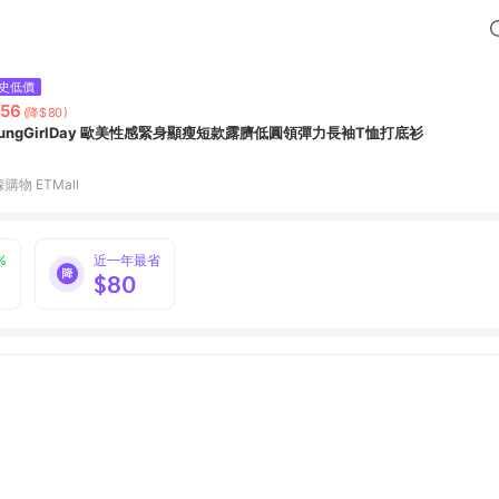
史低價
56
(降$80)
oungGirlDay 歐美性感緊身顯瘦短款露臍低圓領彈力長袖T恤打底衫
購物 ETMall
%
近一年最省
$80