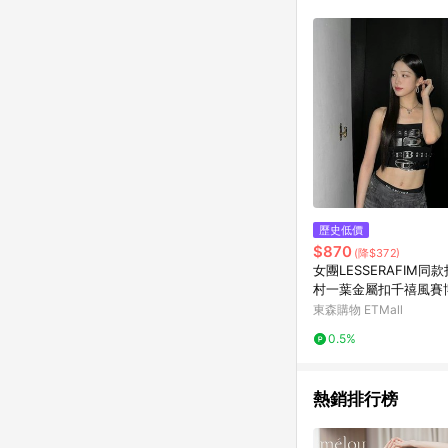
商品不論件數計算，並依
品資料更新會有時間差
準。 9. 若有贈點爭議
贈點回饋。 10. 
紅包頁面規則為準。
歷史低價
$870
(降$372)
女團LESSERAFIM同
村一葉金屬扣千禧風賽
胸辣妹
東森購物 ETMall
0.5%
熱銷排行榜