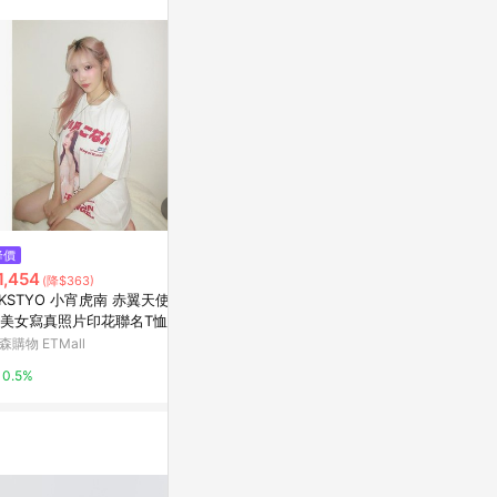
訊整合性平台，商
銷售網頁標示為
進行申訴，恕無法
使用條件請依點數
降價
歷史低價
限時加碼
1,454
$3,204
$554
(降$363)
(降$458)
IKSTYO 小宵虎南 赤翼天使日
youngmoney粉色ym束腰帶女收
【預購】韓國
美女寫真照片印花聯名T恤
腹帶小肚子神器后背加高塑身腰
短T ZYY同款
封產后
女 W407
森購物 ETMall
東森購物 ETMall
蝦皮購物
0.5%
0.5%
4.8%