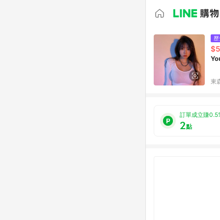
歷
$5
Y
東森
訂單成立賺0.5
2
點