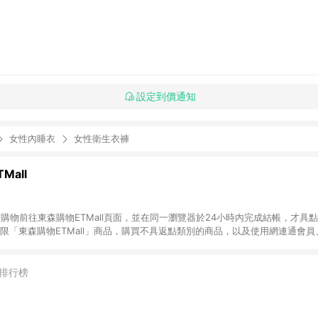
設定到價通知
女性內睡衣
女性衛生衣褲
Mall
INE購物前往東森購物ETMall頁面，並在同一瀏覽器於24小時內完成結帳，才具
回饋僅限「東森購物ETMall」商品，購買不具返點類別的商品，以及使用網連通會
皆不在點數回饋範圍內。 3. 如購買以下類別商品，將無法獲得點數回饋：旅
APPLE、愛買、虛擬點數卡、悠遊卡、一卡通、icash愛金卡、環球嚴選、
4. 如取消訂單、退貨、退款或購物中登出東森購物ETMall，將無法獲得點數回饋
排行榜
之最終發票金額計算，實際回饋請依LINE購物通知為主。 6. 訂單如有使用東森購
限於東森幣、樂透金、東森現金券等)，不具點數回饋資格。詳細請依東森購物ET
INE購物設有「單一商品最高回饋點數」機制(特殊活動時開放「回饋無上限」)，