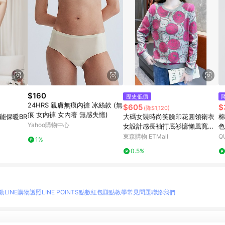
$160
歷史低價
24HRS 親膚無痕內褲 冰絲款 (無
$605
$
(降$1,120)
痕 女內褲 女內著 無感失憶)
能保暖BR
大碼女裝時尚笑臉印花圓領衛衣
棉
Yahoo購物中心
女設計感長袖打底衫慵懶風寬松
色
上衣
東森購物 ETMall
Q
1%
0.5%
動
LINE購物護照
LINE POINTS點數紅包
賺點教學
常見問題
聯絡我們