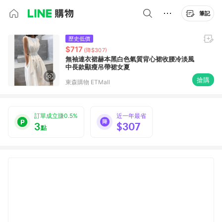
筆記
歷史低價
$717
(降$307)
無袖連衣裙赫本黑白色氣質背心裙收腰冷淡風
中長款顯瘦吊帶裙女夏
搶購
東森購物 ETMall
訂單成立賺0.5%
近一年最省
3
$307
點