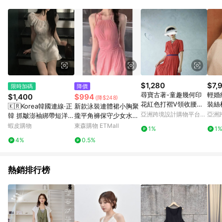
單、退貨、退款或購物中登出東森購物ETMall，將無法獲得點數
回饋。 5. 點數回饋會扣除所有折扣優惠後之最終發票金額計算，
實際回饋請依LINE購物通知為主。 6. 訂單如有使用東森購物
ETMall站內之折扣優惠(包含但不限於東森幣、樂透金、東森現金
券等)，不具點數回饋資格。詳細請依東森購物ETMall之結帳頁面
顯示為準。 7. LINE購物設有「單一商品最高回饋點數」機制(特
殊活動時開放「回饋無上限」)，以同一訂單中同一商品不論件數
計算，並依訂單成立時間當下LINE購物所設定的回饋機制為準。
8. LINE購物為購物資訊整合性平台，商品資料更新會有時間差，
$1,280
$7,
限時加碼
降價
如顯示之商品規格、顏色、價位、贈品與東森購物ETMall銷售網
尋寶古著-童趣幾何印
輕婚
$1,400
$994
(降$248)
頁不符，以銷售網頁標示為準。 9. 若有贈點爭議，請務必於訂單
花紅色打褶V領收腰百
裝絲
🇰🇷Korea韓國連線·正
新款泳裝連體裙小胸聚
日期+180天以內至LINE購物客服洽詢；若超過180天(含)以上進
摺復古雪紡洋裝
裁禮
亞洲跨境設計購物平台
亞洲
韓 抓皺澎袖綁帶短洋裝
攏平角褲保守少女水上
行申訴，恕無法贈點回饋。 10. 部分點數紅包僅限指定商品使
Pinkoi
Pinko
連身裙 連身洋裝 澎袖
樂園溫泉度假泳池泳衣
蝦皮購物
東森購物 ETMall
用，或不適用於無回饋商品。各點數紅包之適用商品與使用條件
1%
1
洋裝 公主袖 ㄧ字領洋
請依點數紅包頁面規則為準。
4%
0.5%
裝 甜美風 韓國女裝
熱銷排行榜