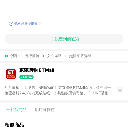
價格趨勢怎麼看？
設定到價通知
分類：
流行服飾
女性洋裝
無袖細肩洋裝
東森購物 ETMall
注意事項： 1. 透過LINE購物前往東森購物ETMall頁面，並在同一
瀏覽器於24小時內完成結帳，才具點數回饋資格。 2. LINE購物
點數回饋僅限「東森購物ETMall」商品，購買不具返點類別的商
品，以及使用網連通會員、企業福委會員等身份結帳成立之訂
單，皆不在點數回饋範圍內。 3. 如購買以下類別商品，將無法獲
相似商品
熱銷排行榜
得點數回饋：旅遊/住宿券、餐票券、手錶、精品、珠寶、
APPLE、愛買、虛擬點數卡、悠遊卡、一卡通、icash愛金卡、環
相似商品
球嚴選、商城、專案商品、「草莓網」全館商品。 4. 如取消訂